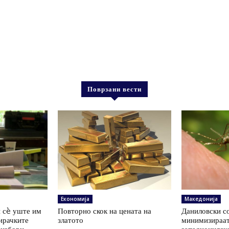
Поврзани вести
Економија
Македонија
 сè уште им
Повторно скок на цената на
Даниловски со
ирачките
златото
минимизираат