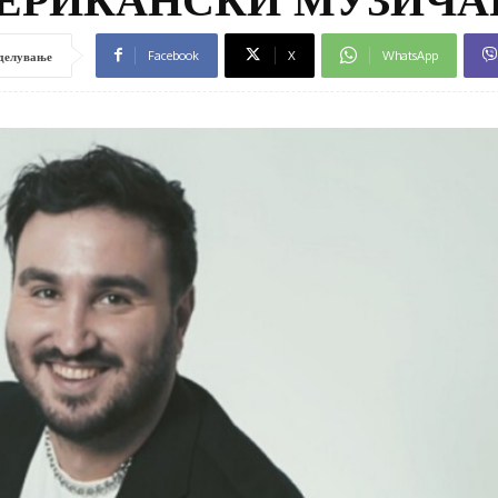
Facebook
X
WhatsApp
делување