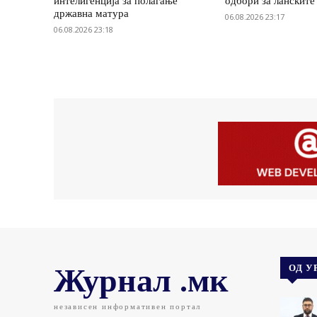
интелигенција за полагање
одбори за ланските
државна матура
06.08.2026 23:17
06.08.2026 23:18
Журнал .мк
ОД У
независен информативен портал