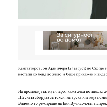
Кантавторот Јон Ајди вчера (21 август) во Скопје
настапи со бенд во живо, а беше прикажан и видео
На промоцијата, музичарот кажа дека потпишал до
„Песната зборува за токсична врска низ која поми
Видеото го режираше на Ени Вучидолова, а дирек