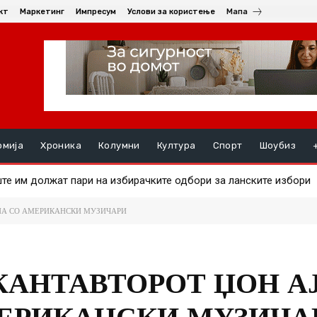
кт
Маркетинг
Импресум
Услови за користење
Мапа
омија
Хроника
Колумни
Култура
Спорт
Шоубиз
те им должат пари на избирачките одбори за ланските избори
ата на златото
НА СО АМЕРИКАНСКИ МУЗИЧАРИ
КАНТАВТОРОТ ЏОН АЈ
ЕРИКАНСКИ МУЗИЧА