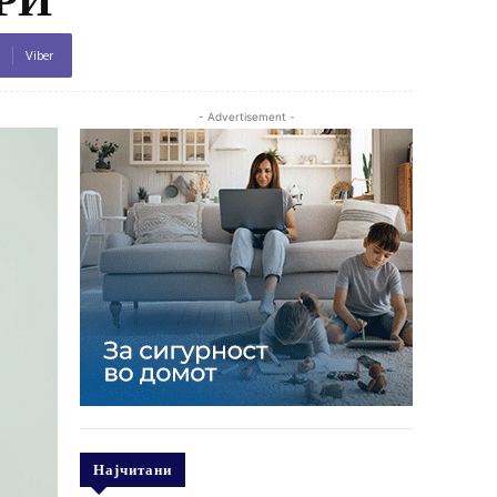
Viber
- Advertisement -
Најчитани