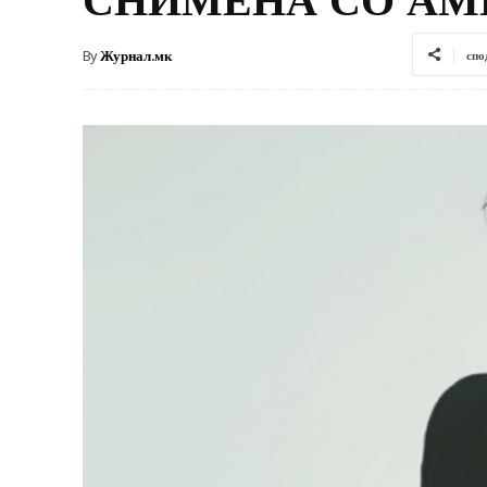
By
Журнал.мк
спо