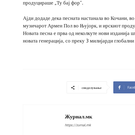
продуцираше „Ту бај фор“.
Ајди додаде дека песната настанала во Кочани, в
музичарот Армен Пол во Њујорк, и ирскиот продуц
Новата песна е прва од неколкуте нови изданија шт
новата генерација, со преку 3 милијарди глобални
Face
споделување
Журнал.мк
https://zurnal.mk