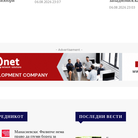
 избори
западнонилск
06.08.2026 23:07
06.08.2026 23:03
- Advertisement -
РЕДНИКОТ
ПОСЛЕДНИ ВЕСТИ
Манасиевски: Филипче нема
право да глуми борец за