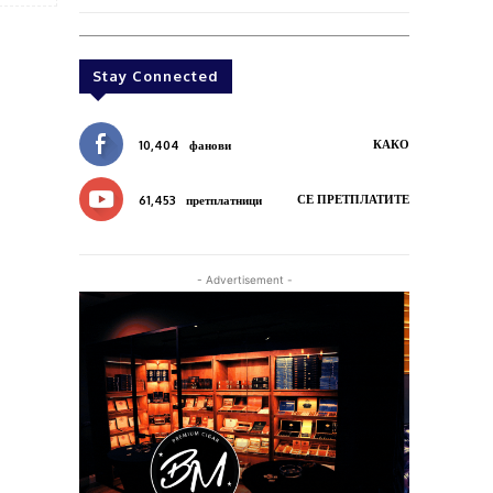
Stay Connected
КАКО
10,404
фанови
СЕ ПРЕТПЛАТИТЕ
61,453
претплатници
- Advertisement -