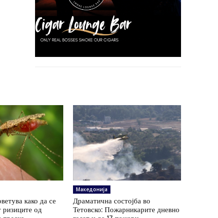
Македонија
ветува како да се
Драматична состојба во
 ризиците од
Тетовско: Пожарникарите дневно