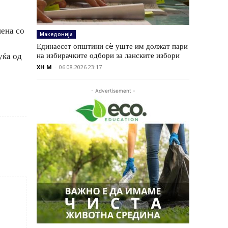
шена со
Македонија
Единаесет општини сè уште им должат пари
на избирачките одбори за ланските избори
уќа од
XH M
-
06.08.2026 23:17
- Advertisement -