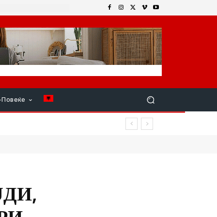
+Повеќе
ДИ,
РИ