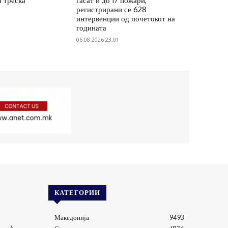
а треска
гасат и до 17 пожари,
регистрирани се 628
интервенции од почетокот на
годината
06.08.2026 23:01
КАТЕГОРИИ
Македонија
9493