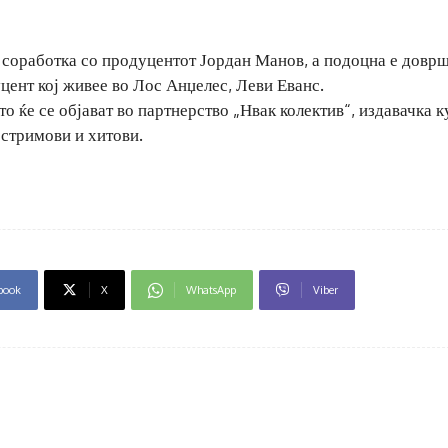
о соработка со продуцентот Јордан Манов, а подоцна е довр
ент кој живее во Лос Анџелес, Леви Еванс.
о ќе се објават во партнерство „Нвак колектив“, издавачка к
 стримови и хитови.
book
X
WhatsApp
Viber