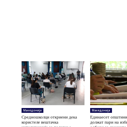
Македонија
Македонија
Средношколци откриени дека
Единаесет општини
користеле вештачка
должат пари на изб