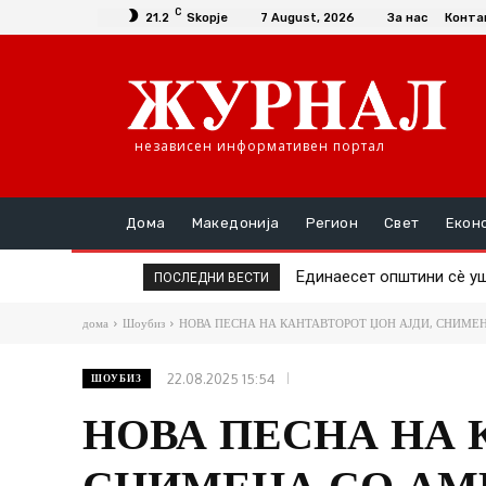
C
21.2
Skopje
7 August, 2026
За нас
Конта
независен информативен портал
Дома
Македонија
Регион
Свет
Екон
Единаесет општини сè уш
Повторно скок на цен
ПОСЛЕДНИ ВЕСТИ
дома
Шоубиз
НОВА ПЕСНА НА КАНТАВТОРОТ ЏОН АЈДИ, СНИМЕ
22.08.2025 15:54
ШОУБИЗ
НОВА ПЕСНА НА 
СНИМЕНА СО АМ