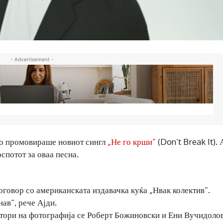
- Advertisement -
 го промовираше новиот сингл
„Не го крши“
(Don’t Break It). 
спотот за оваа песна.
говор со американската издавачка куќа „Нвак колектив“.
нав“, рече Ајди.
тори на фотографија се Роберт Божиновски и Ени Вучидолов