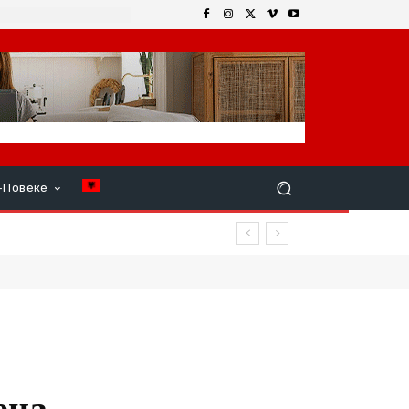
+Повеќе
ена