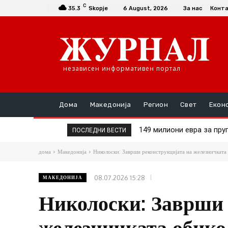
C
35.3
Skopje
6 August, 2026
За нас
Конт
независен информативен портал
Дома
Македонија
Регион
Свет
Екон
149 милиони евра за пруга
Шасивари оствари сре
ПОСЛЕДНИ ВЕСТИ
дома
Македонија
Николоски: Заврши реконструкцијата на железничката 
08.07.2026 15:28
МАКЕДОНИЈА
Николоски: Заврши 
железничката обико