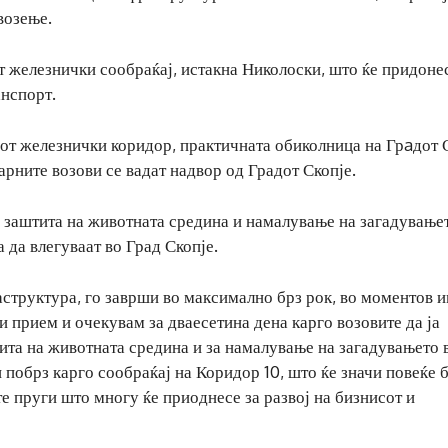
возење.
т железнички сообраќај, истакна Николоски, што ќе придонес
анспорт.
от железнички коридор, практичната обиколница на Грaдот С
арните возови се вадат надвор од Градот Скопје.
во заштита на животната средина и намалување на загадување
 да влегуваат во Град Скопје.
структура, го заврши во максимално брз рок, во моментов и
и прием и очекувам за дваесетина дена карго возовите да ја
тита на животната средина и за намалување на загадувањето 
и побрз карго сообраќај на Коридор 10, што ќе значи повеќе 
 пруги што многу ќе приоднесе за развој на бизнисот и