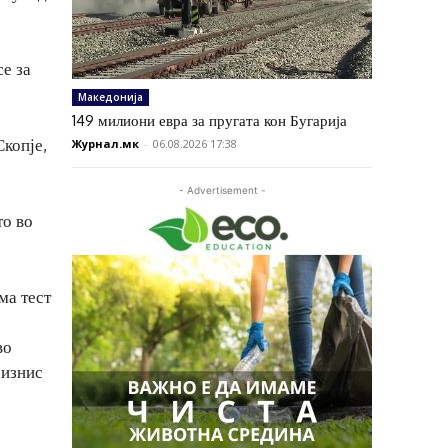
е за
Македонија
149 милиони евра за пругата кон Бугарија
копје,
Журнал.мк
-
06.08.2026 17:38
- Advertisement -
то во
ма тест
во
бизнис