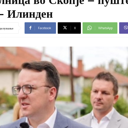
– Илинден
Facebook
X
WhatsApp
делување