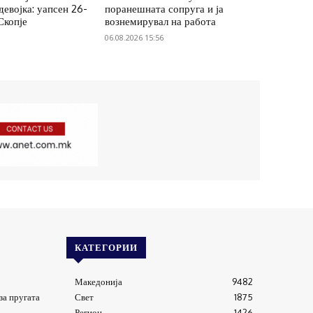
евојка: уапсен 26-
поранешната сопруга и ја
Скопје
вознемирувал на работа
06.08.2026 15:56
КАТЕГОРИИ
Македонија
9482
за пругата
Свет
1875
Регион
1426