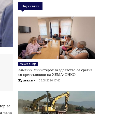
Најчитани
Македонија
Заменик-министерот за здравство се сретна
со претставници на ХЕМА-ОНКО
Журнал.мк
-
06.08.2026 17:40
тер за
а увид