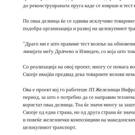
до реконструираната пруга каде се изврши и тест 
По оваа делница ќе се одвива исклучиво товарнио
подобра организација и развој на целокупниот тр
“Драго ми е што правиме тест возење на обновени
линијата меѓу Дрaчево и Илинден, со која што тов
Со реализација на овој проект, многу се помага 
Скопје имајќи предвид дека товарните возови нема
Ова е проект кој го работеше ЈП Железници Инфра
период, за што е потребно да се направии техничк
користат оваа делница. Тоа ќе значи многу за заш
Скопје од една страна, но од друга страна ќе знач
и повеќе железнички композициии на македонските
целокупниот транспорт.