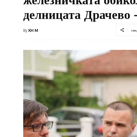
делницата Драчево 
By
XH M
спо