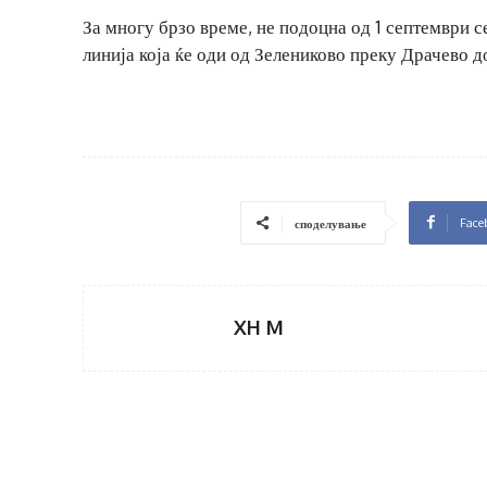
За многу брзо време, не подоцна од 1 септември с
линија која ќе оди од Зелениково преку Драчево д
Face
споделување
XH M