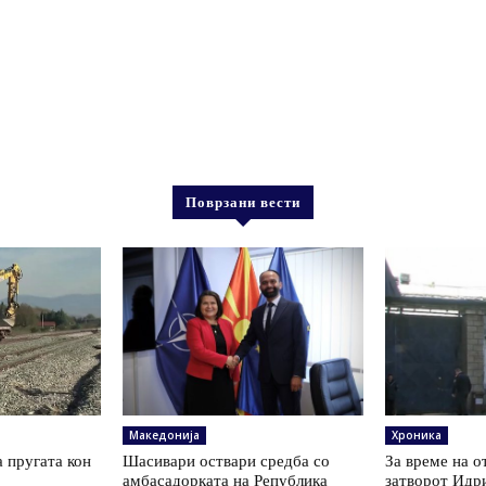
Поврзани вести
Македонија
Хроника
а пругата кон
Шасивари оствари средба со
За време на о
амбасадорката на Република
затворот Идри