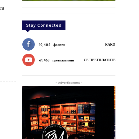
та
Stay Connected
КАКО
10,404
фанови
СЕ ПРЕТПЛАТИТЕ
61,453
претплатници
- Advertisement -