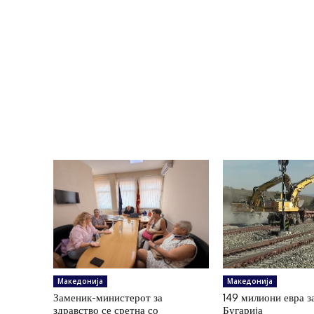
Македонија
Македонија
Заменик-министерот за
149 милиони евра з
здравство се сретна со
Бугарија