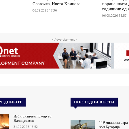
Словачка, Ивета Хрицова
поранешната д
годишник од 
06.08.2026 17:36
06.08.2026 15:57
- Advertisement -
РЕДНИКОТ
ПОСЛЕДНИ ВЕСТИ
Изби ризичен пожар во
Валандовско
149 милиони евра 
31.07.2026 18:52
кон Бугарија