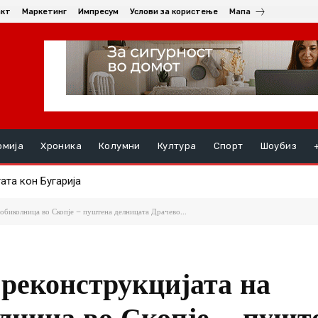
акт
Маркетинг
Импресум
Услови за користење
Мапа
омија
Хроника
Колумни
Култура
Спорт
Шоубиз
та кон Бугарија
дба со амбасадорката на Република Словачка, Ивета Хрицова
обиколница во Скопје – пуштена делницата Драчево...
реконструкцијата на
лница во Скопје – пушт