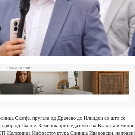
- Advertisement -
лница Скопје, пругата од Драчево до Илинден со што се
двор од Скопје. Заменик претседателот на Владата и минис
а ЈП Железница Инфраструктура Синиша Ивановски, направиј