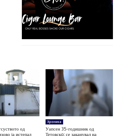
Хроника
тсуството од
Уапсен 35-годишник од
зово ја истепал
Тетовскo: се заканувал на