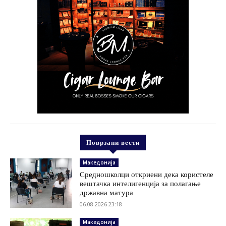
Поврзани вести
Македонија
Средношколци откриени дека користеле
вештачка интелигенција за полагање
државна матура
06.08.2026 23:18
Македонија