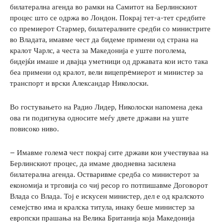
билатерална агенда во рамки на Самитот на Берлинскиот
процес што се одржа во Лондон. Покрај тет-а-тет средбите
со премиерот Стармер, билатералните средби со министрите
во Владата, имавме чест да бидеме примени од страна на
кралот Чарлс, а честа за Македонија е уште поголема,
бидејќи имаше и двајца уметници од државата кои исто така
беа примени од кралот, вели вицепрeмиерот и министер за
транспорт и врски Александар Николоски.
Во гостувањето на Радио Лидер, Николоски напомена дека
ова ги подигнува односите меѓу двете држави на уште
повисоко ниво.
– Имавме големa чест покрај сите држави кои учествуваа на
Берлинскиот процес, да имаме дводневна засилена
билатерална агенда. Остваривме средба со министерот за
економија и трговија со чиј ресор го потпишавме Договорот
Влада со Влада. Тој е искусен министер, дел е од кралското
семејство има и кралска титула, инаку беше министер за
европски прашања на Велика Британија која Македонија