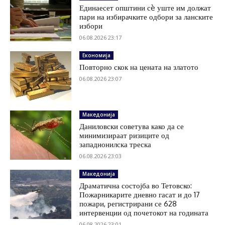
Единаесет општини сè уште им должат
пари на избирачките одбори за ланските
избори
06.08.2026 23:17
Економија
Повторно скок на цената на златото
06.08.2026 23:07
Македонија
Даниловски советува како да се
минимизираат ризиците од
западнонилска треска
06.08.2026 23:03
Македонија
Драматична состојба во Тетовско:
Пожарникарите дневно гасат и до 17
пожари, регистрирани се 628
интервенции од почетокот на годината
06.08.2026 23:01