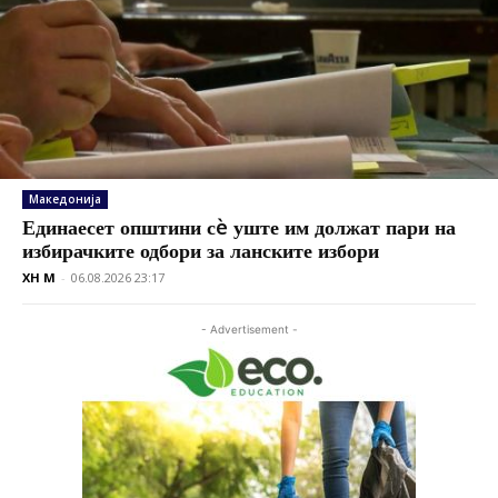
Македонија
Единаесет општини сè уште им должат пари на
избирачките одбори за ланските избори
XH M
-
06.08.2026 23:17
- Advertisement -