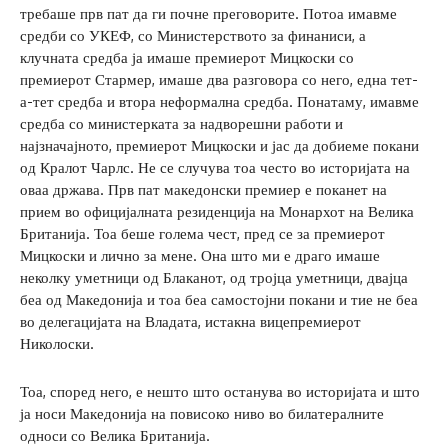
требаше прв пат да ги почне преговорите. Потоа имавме
средби со УКЕФ, со Министерството за финаниси, а
клучната средба ја имаше премиерот Мицкоски со
премиерот Стармер, имаше два разговора со него, една тет-
а-тет средба и втора неформална средба. Понатаму, имавме
средба со министерката за надворешни работи и
најзначајното, премиерот Мицкоски и јас да добиеме покани
од Кралот Чарлс. Не се случува тоа често во историјата на
оваа држава. Прв пат македонски премиер е поканет на
прием во официјалната резиденција на Монархот на Велика
Британија. Тоа беше голема чест, пред се за премиерот
Мицкоски и лично за мене. Она што ми е драго имаше
неколку уметници од Блаканот, од тројца уметници, двајца
беа од Македонија и тоа беа самостојни покани и тие не беа
во делегацијата на Владата, истакна вицепремиерот
Николоски.
Тоа, според него, е нешто што останува во историјата и што
ја носи Македонија на повисоко ниво во билатералните
односи со Велика Британија.