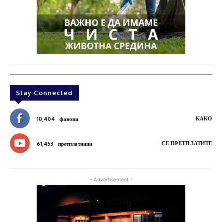
Stay Connected
КАКО
10,404
фанови
СЕ ПРЕТПЛАТИТЕ
61,453
претплатници
- Advertisement -