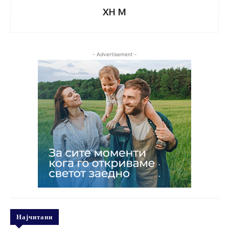
XH M
- Advertisement -
Најчитани