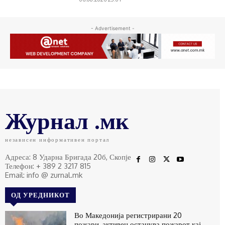
- Advertisement -
Журнал .мк
независен информативен портал
Адреса: 8 Ударна Бригада 20б, Скопје
Телефон: + 389 2 3217 815
Email: info @ zurnal.mk
ОД УРЕДНИКОТ
Во Македонија регистрирани 20
пожари, активен останува пожарот кај