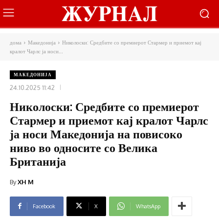
дома
Македонија
Николоски: Средбите со премиерот Стармер и приемот кај
кралот Чарлс ја носи...
МАКЕДОНИЈА
24.10.2025 11:42
Николоски: Средбите со премиерот
Стармер и приемот кај кралот Чарлс
ја носи Македонија на повисоко
ниво во односите со Велика
Британија
By
XH M
Facebook
X
WhatsApp