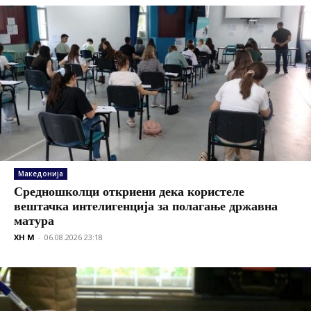
Македонија
Средношколци откриени дека користеле
вештачка интелигенција за полагање државна
матура
XH M
-
06.08.2026 23:18