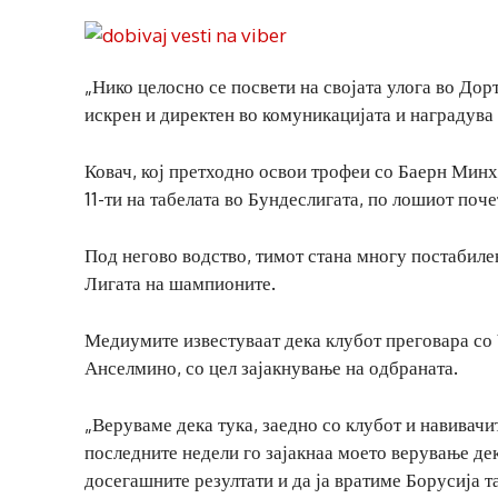
„Нико целосно се посвети на својата улога во Дор
искрен и директен во комуникацијата и наградува
Ковач, кој претходно освои трофеи со Баерн Минх
11-ти на табелата во Бундеслигата, по лошиот поч
Под негово водство, тимот стана многу постабилен
Лигата на шампионите.
Медиумите известуваат дека клубот преговара со
Анселмино, со цел зајакнување на одбраната.
„Веруваме дека тука, заедно со клубот и навивач
последните недели го зајакнаа моето верување де
досегашните резултати и да ја вратиме Борусија т