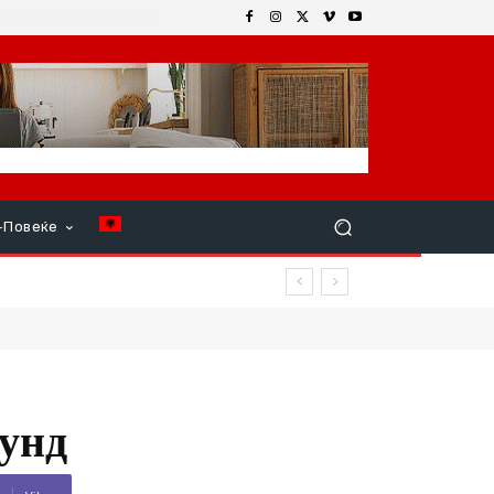
+Повеќе
мунд