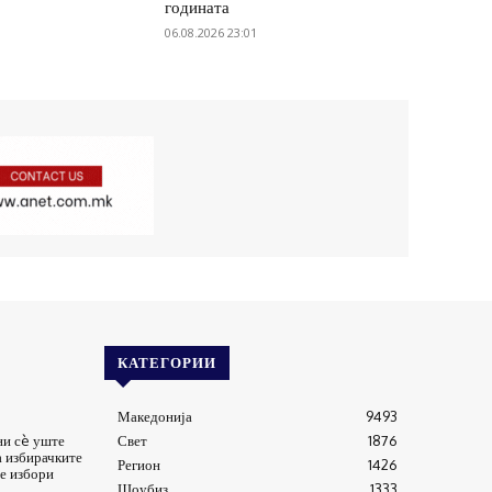
годината
06.08.2026 23:01
КАТЕГОРИИ
Македонија
9493
ни сè уште
Свет
1876
а избирачките
Регион
1426
е избори
Шоубиз
1333