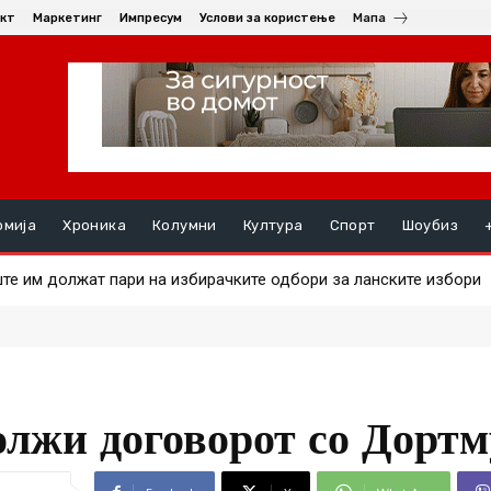
кт
Маркетинг
Импресум
Услови за користење
Мапа
омија
Хроника
Колумни
Култура
Спорт
Шоубиз
 им должат пари на избирачките одбори за ланските избори
а на златото
олжи договорот со Дорт