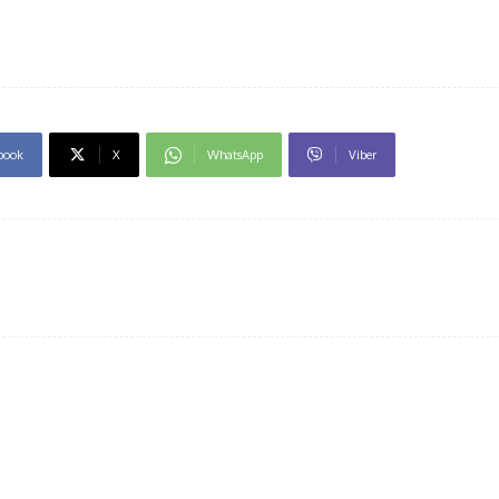
book
X
WhatsApp
Viber