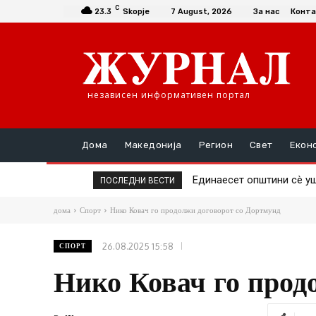
C
23.3
Skopje
7 August, 2026
За нас
Конта
независен информативен портал
Дома
Македонија
Регион
Свет
Екон
Единаесет општини сè уште
Повторно скок на ценат
ПОСЛЕДНИ ВЕСТИ
дома
Спорт
Нико Ковач го продолжи договорот со Дортмунд
26.08.2025 15:58
СПОРТ
Нико Ковач го прод