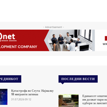
- Advertisement -
РЕДНИКОТ
ПОСЛЕДНИ ВЕСТИ
Катастрофа во Сеута: Најмалку
18 мигранти загинаа
Единаесет општи
31.07.2026 09:12
им должат пари н
одбори за ланскит