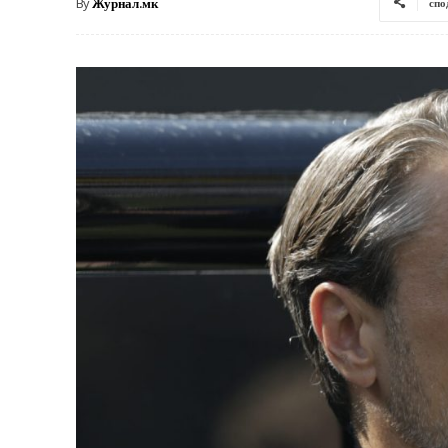
By
Журнал.мк
спо