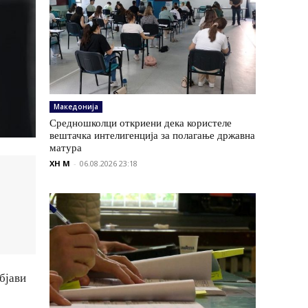
Македонија
Средношколци откриени дека користеле
вештачка интелигенција за полагање државна
матура
XH M
-
06.08.2026 23:18
бјави