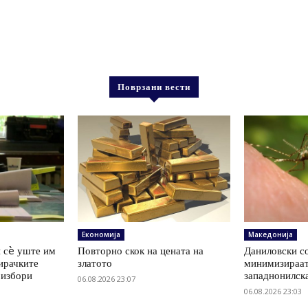
Поврзани вести
Економија
Македонија
 сè уште им
Повторно скок на цената на
Даниловски со
ирачките
златото
минимизираат
 избори
западнонилск
06.08.2026 23:07
06.08.2026 23:03