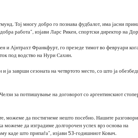
тмунд. Тој многу добро го познава фудбалот, има јасни прин
 добра работа“, изјави Ларс Рикен, спортски директор на До
ен и Ајнтрахт Франкфурт, го презеде тимот во февруари ког
еток под водство на Нури Сахин.
 и ја заврши сезоната на четвртото место, со што ја обезбед
 Челзи за потпишување на договорот со аргентинскиот стоп
ите, можеме да постигнеме нешто посебно. Нашите разговори
ка можеме да изградиме долгорочен успех врз основа на
аму каде што припаѓа“, изјави 53-годишниот Ковач.