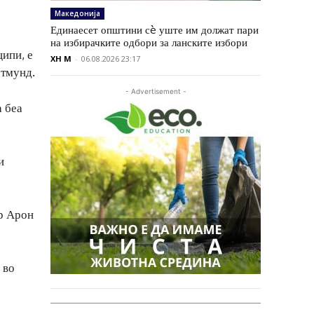
Македонија
Единаесет општини сè уште им должат пари
на избирачките одбори за ланските избори
ципи, е
XH M
-
06.08.2026 23:17
ртмунд.
- Advertisement -
а беа
и
ер Арон
 во