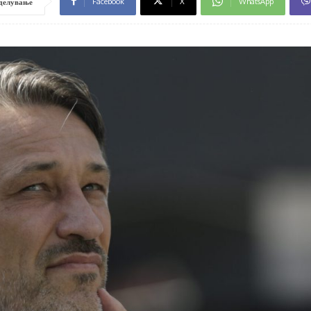
Facebook
X
WhatsApp
делување