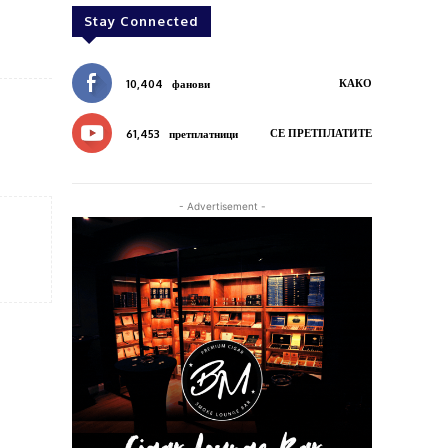
Stay Connected
КАКО
10,404
фанови
СЕ ПРЕТПЛАТИТЕ
61,453
претплатници
- Advertisement -