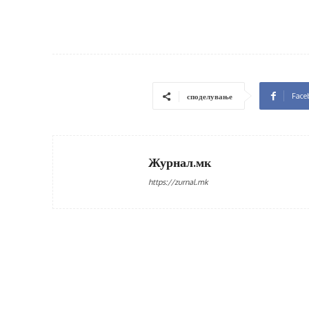
Face
споделување
Журнал.мк
https://zurnal.mk