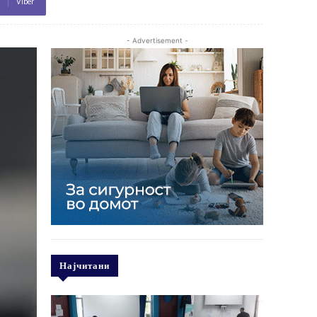
Viber
- Advertisement -
Најчитани