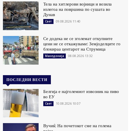
Тела на хитлерови војници и возила
излегоа на површина по сушата во
Дунав
09.08.2026 11:40
Свет
Се додека не се зголемат откупните
цени не се откажуваме: Земјоделците го
блокираа центарот на Струмица
08.08.2026 13:32
Македонија
ПОСЛЕДНИ ВЕСТИ
Белгија е најголемиот извозник на пиво
во ЕУ
10.08.2026 10:07
Свет
Вучиќ: На почетокот сме на голема
војна