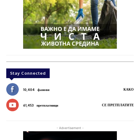
Stay Connected
КАКО
10,404
фанови
СЕ ПРЕТПЛАТИТЕ
61,453
претплатници
- Advertisement -