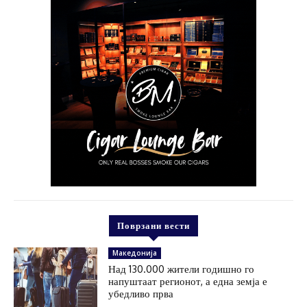
Поврзани вести
Македонија
Над 130.000 жители годишно го
напуштаат регионот, а една земја е
убедливо прва