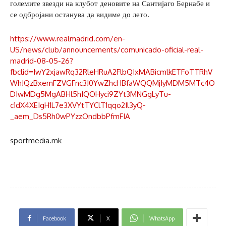
големите звезди на клубот деновите на Сантијаго Бернабе и
се одбројани останува да видиме до лето.
https://www.realmadrid.com/en-
US/news/club/announcements/comunicado-oficial-real-
madrid-08-05-26?
fbclid=IwY2xjawRq32RleHRuA2FlbQIxMABicmlkETFoTTRhV
WhJQzBxemFZVGFnc3J0YwZhcHBfaWQQMjIyMDM5MTc4O
DIwMDg5MgABHl5hIQOHyci9ZYt3MNGgLyTu-
c1dX4XEIgH1L7e3XVYtTYClT1qqo2Il3yQ-
_aem_Ds5Rh0wPYzzOndbbPfmFIA
sportmedia.mk
Facebook
X
WhatsApp