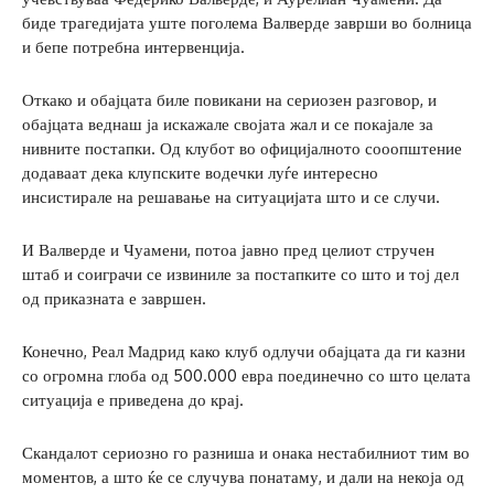
биде трагедијата уште поголема Валверде заврши во болница
и бепе потребна интервенција.
Откако и обајцата биле повикани на сериозен разговор, и
обајцата веднаш ја искажале својата жал и се покајале за
нивните постапки. Од клубот во официјалното сооопштение
додаваат дека клупските водечки луѓе интересно
инсистирале на решавање на ситуацијата што и се случи.
И Валверде и Чуамени, потоа јавно пред целиот стручен
штаб и соиграчи се извиниле за постапките со што и тој дел
од приказната е завршен.
Конечно, Реал Мадрид како клуб одлучи обајцата да ги казни
со огромна глоба од 500.000 евра поединечно со што целата
ситуација е приведена до крај.
Скандалот сериозно го разниша и онака нестабилниот тим во
моментов, а што ќе се случува понатаму, и дали на некоја од