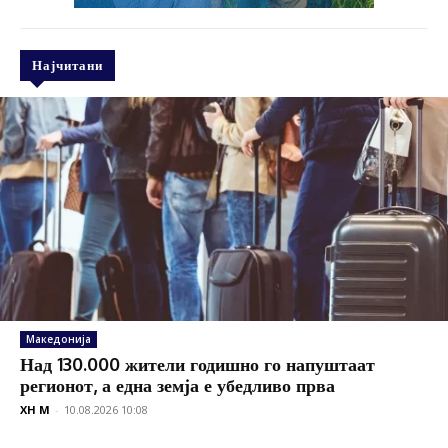
Најчитани
Македонија
Над 130.000 жители годишно го напуштаат
регионот, а една земја е убедливо прва
XH M
-
10.08.2026 10:08