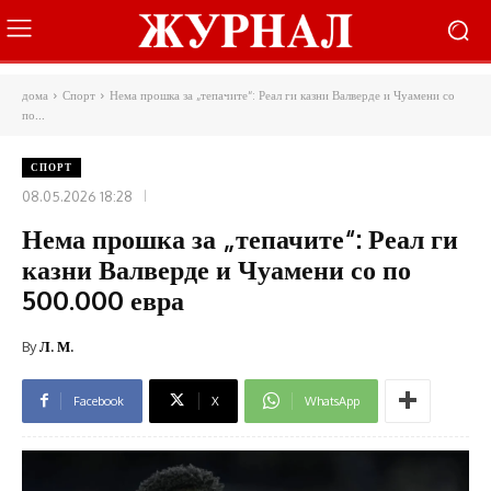
дома
Спорт
Нема прошка за „тепачите“: Реал ги казни Валверде и Чуамени со
по...
СПОРТ
08.05.2026 18:28
Нема прошка за „тепачите“: Реал ги
казни Валверде и Чуамени со по
500.000 евра
By
Л. М.
Facebook
X
WhatsApp