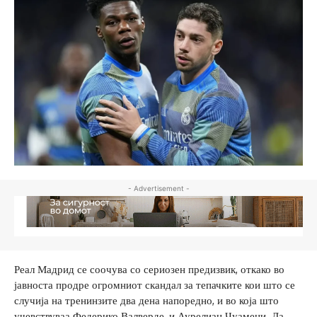
- Advertisement -
Реал Мадрид се соочува со сериозен предизвик, откако во
јавноста продре огромниот скандал за тепачките кои што се
случија на тренинзите два дена напоредно, и во која што
учевствуваа Федерико Валверде, и Аурелиан Чуамени. Да