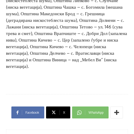
(нискостеблеста шума), Општина Липково – с. Слупчане
(ниска вегетација), Општина Чашка – с. Богомила (мешана
шума), Општина Македонски Брод – с. Грешница
(деградирана нискостеблеста шума), Општина Долнени – с.
Лажани (ниска вегетација), Општина Тетово – ул. 146 (сува
трева и смет), Општина Врапчиште – с. Добри Дол (запалена
нива), Општина Кичево – с. Цер (запалено ѓубре и ниска
вегетација), Општина Кичево – с. Челопеци (ниска
вегетација), Општина Делчево – с. Вратиславци (ниска
вегетација) и Општина Виница – над „Мебел Ви“ (ниска
вегетација).
Facebook
X
WhatsApp