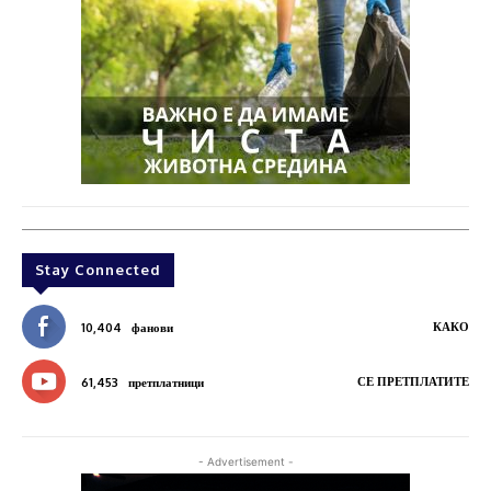
Stay Connected
КАКО
10,404
фанови
СЕ ПРЕТПЛАТИТЕ
61,453
претплатници
- Advertisement -