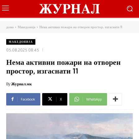
дома
Македонија
Нема активни пожари на отворен простор, изгаснати 11
МАКЕДОНИЈА
05.08.2025 08:45
Нема активни пожари на отворен
простор, изгаснати 11
By
Журнал.мк
Facebook
X
WhatsApp