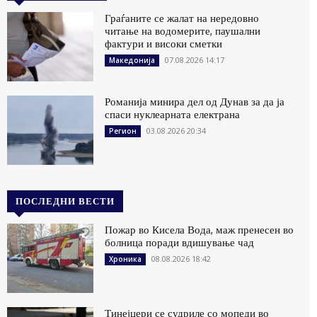
Граѓаните се жалат на нередовно
читање на водомерите, паушални
фактури и високи сметки
07.08.2026 14:17
Македонија
Романија минира дел од Дунав за да ја
спаси нуклеарната електрана
03.08.2026 20:34
Регион
ПОСЛЕДНИ ВЕСТИ
Пожар во Кисела Вода, маж пренесен во
болница поради вдишување чад
08.08.2026 18:42
Хроника
Тинејџери се судриле со мопеди во