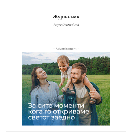
Журнал.мк
https://zurnal.mk
- Advertisement -