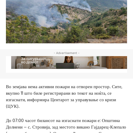
- Advertisement -
Во земјава нема активни пожари на отворен простор. Сите,
вкупно 11 што биле регистрирани во текот на ноќта, се
изгаснати, информира Центарот за управување со кризи
(ЦУК).
До 07:00 часот билансот на изгаснати пожари е: Општина
Долнени – с. Стровија, зад местото викано Гајдарец-Клепало