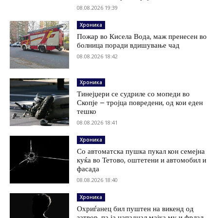
08.08.2026 19:39
Хроника
Пожар во Кисела Вода, маж пренесен во
болница поради вдишување чад
08.08.2026 18:42
Хроника
Тинејџери се судриле со мопеди во
Скопје – тројца повредени, од кои еден
тешко
08.08.2026 18:41
Хроника
Со автоматска пушка пукал кон семејна
куќа во Тетово, оштетени и автомобил и
фасада
08.08.2026 18:40
Хроника
Охриѓанец бил пуштен на викенд од
затвор, па ја нападнал мајка му и фрлал