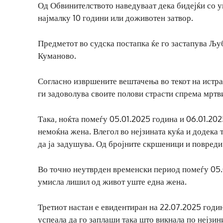
Од Обвинителството наведуваат дека бидејќи со у
најмалку 10 години или доживотен затвор.
Предметот во судска постапка ќе го застапува Љу
Куманово.
Согласно извршените вештачења во текот на истра
ги задоволува своите полови страсти спрема мртв
Така, ноќта помеѓу 05.01.2025 година и 06.01.20
немоќна жена. Влегол во нејзината куќа и додека 
да ја задушува. Од бројните скршеници и повреди
Во точно неутврден временски период помеѓу 05.0
умисла лишил од живот уште една жена.
Третиот настан е евидентиран на 22.07.2025 годин
успеала да го заплаши така што викнала по нејзин