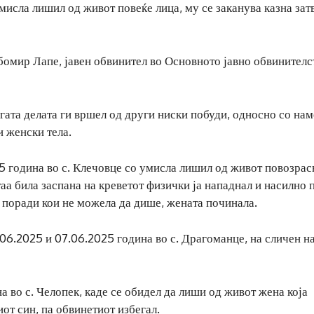
мисла лишил од живот повеќе лица, му се заканува казна зат
бомир Лапе, јавен обвинител во Основното јавно обвинителс
гата делата ги вршел од други ниски побуди, односно со нам
и женски тела.
25 година во с. Клечовце со умисла лишил од живот повозрас
таа била заспана на креветот физички ја нападнал и насилно 
 поради кои не можела да дише, жената починала.
6.2025 и 07.06.2025 година во с. Драгоманце, на сличен н
а во с. Челопек, каде се обидел да лиши од живот жена која
иот син, па обвинетиот избегал.