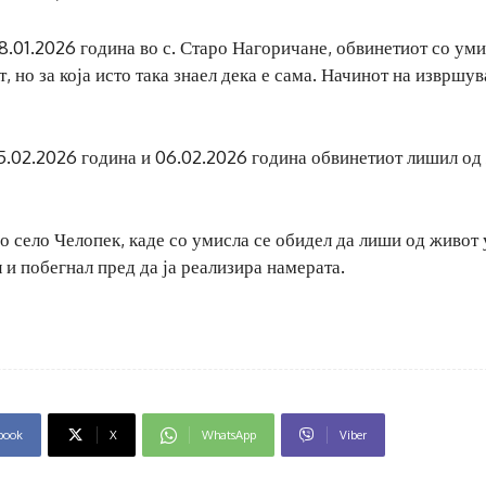
8.01.2026 година во с. Старо Нагоричане, обвинетиот со ум
, но за која исто така знаел дека е сама. Начинот на извршу
05.02.2026 година и 06.02.2026 година обвинетиот лишил од
о село Челопек, каде со умисла се обидел да лиши од живот
 и побегнал пред да ја реализира намерата.
book
X
WhatsApp
Viber