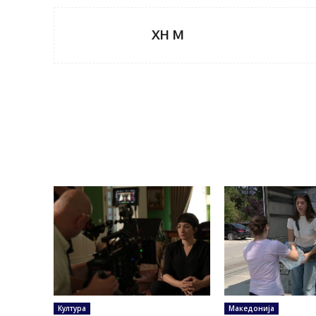
XH M
Култура
Македонија