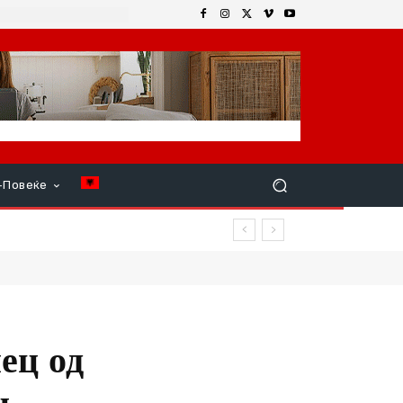
+Повеќе
фалтот
ец од
н