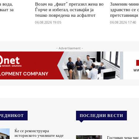
а вода,
Возач на „фиат“ прегазил жена во
Заменик-мини
ваат за
Ѓорче и избегал, оставајќи ја
здравство се 
тешко повредена на асфалтот
претставниц
06.08.2026 19:05
06.08.2026 17:40
- Advertisement -
РЕДНИКОТ
ПОСЛЕДНИ ВЕСТИ
Ќе се реконструира
историското училиште каде
Гостивар чека чис