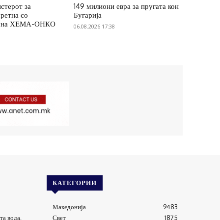
стерот за
149 милиони евра за пругата кон
сретна со
Бугарија
и на ХЕМА-ОНКО
06.08.2026 17:38
КАТЕГОРИИ
Македонија
9483
та вода,
Свет
1875