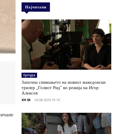
Најчитани
Култура
Започна снимањето на новиот македонски
трилер „Голиот Рид“ во режија на Игор
Алексов
XH M
-
06.08.2026 19:16
ричане