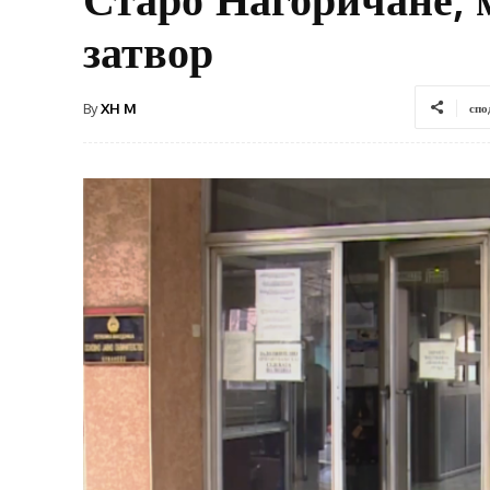
затвор
By
XH M
спо