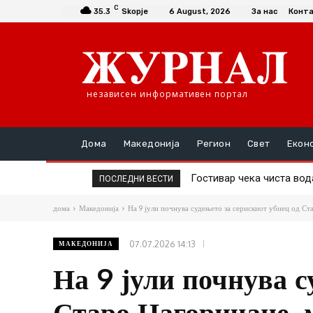
C
35.3
Skopje
6 August, 2026
За нас
Конт
независен информативен портал
Дома
Македонија
Регион
Свет
Екон
Гостивар чека чиста вода, 
Возач на „фиат“ прегази
ПОСЛЕДНИ ВЕСТИ
дома
Македонија
На 9 јули почнува судењето за серискиот убиец од Ст
07.07.2026 14:13
МАКЕДОНИЈА
На 9 јули почнува с
Старо Нагоричане, 