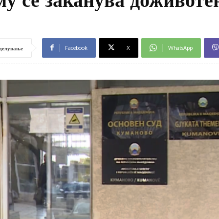
Facebook
X
WhatsApp
делување