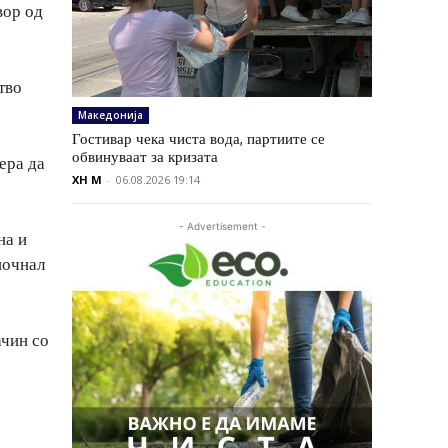
вор од
тво
Македонија
Гостивар чека чиста вода, партиите се
обвинуваат за кризата
ера да
XH M
-
06.08.2026 19:14
- Advertisement -
на и
почнал
ачин со