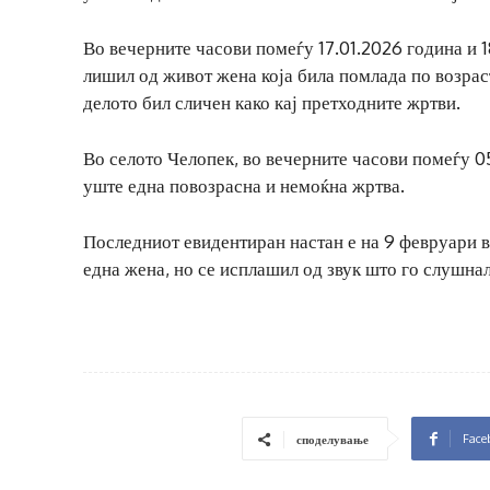
Во вечерните часови помеѓу 17.01.2026 година и 1
лишил од живот жена која била помлада по возраст
делото бил сличен како кај претходните жртви.
Во селото Челопек, во вечерните часови помеѓу 
уште една повозрасна и немоќна жртва.
Последниот евидентиран настан е на 9 февруари в
една жена, но се исплашил од звук што го слушнал
Face
споделување