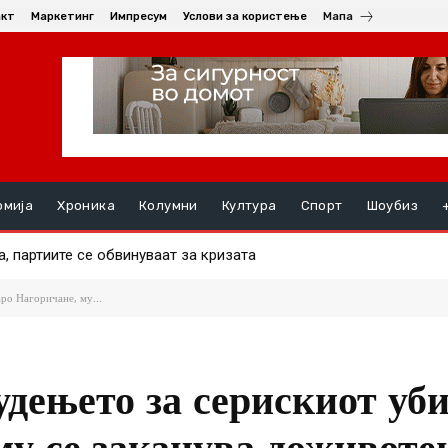
акт
Маркетинг
Импресум
Услови за користење
Мапа
омија
Хроника
Колумни
Култура
Спорт
Шоубиз
партиите се обвинуваат за кризата
л жена во Ѓорче и избегал, оставајќи ја тешко повредена на ас
аро Нагоричане, му...
удењето за серискиот уби
му се заканува доживоте