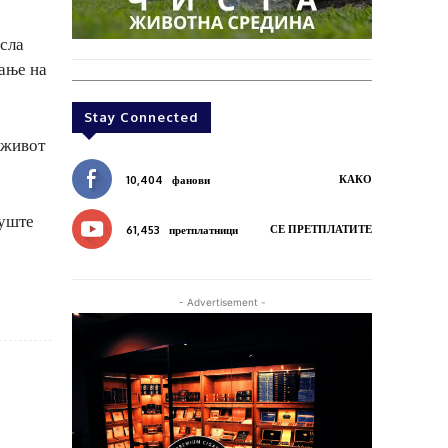
исла
вање на
Stay Connected
 живот
КАКО
10,404
фанови
 уште
СЕ ПРЕТПЛАТИТЕ
61,453
претплатници
- Advertisement -