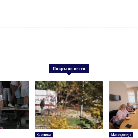
Поврзани вести
Хроника
Македонија