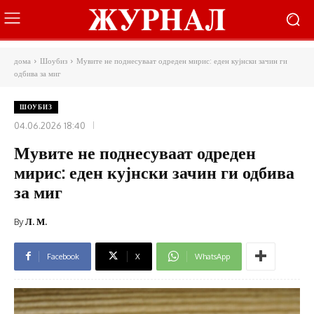
дома
Шоубиз
Мувите не поднесуваат одреден мирис: еден кујнски зачин ги
одбива за миг
ШОУБИЗ
04.06.2026 18:40
Мувите не поднесуваат одреден
мирис: еден кујнски зачин ги одбива
за миг
By
Л. М.
Facebook
X
WhatsApp