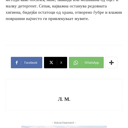
малку детергент. Сепак, најважна останува редовната
хигиена, бидејќи остатоци од храна, отворено ѓубре и влажни
површини најчесто ги привлекуваат мувите.
Facebook
X
WhatsApp
Л. М.
- Advertisement -