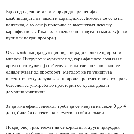
Едно од наједноставните природни решенија е
комбинацијата на лимон и каранфилче. Лимонот се сече на
половина, а во секоја половина се вметнуваат неколку
каранфилчиња. Така подготвен, се поставува на маса, кујнски
пулт или покрај прозорец.
Оваа комбинација функционира поради силните природни
мириси. Цитрусот и еугенолот од каранфилчето создаваат
арома што мувите ја избегнуваат, па тие инстинктивно се
оддалечуваат од просторот. Методот не ги уништува
инсектите, туку делува како природен репелент, што го прави
безбеден за употреба во простории со храна, деца и
домашни миленици.
За да има ефект, лимонот треба да се менува на секои 3 до 4
дена, бидејќи со текот на времето ја губи аромата.
Покрај овој трик, можат да се користат и други природни
методи како босилек, нане, лаванда или мешавина од оцет и