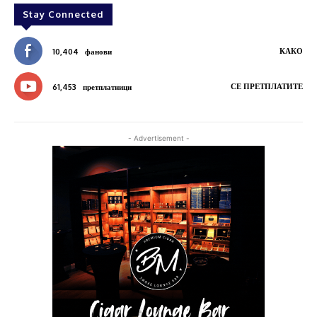
Stay Connected
КАКО
10,404
фанови
СЕ ПРЕТПЛАТИТЕ
61,453
претплатници
- Advertisement -