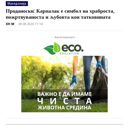
Македонија
Проданоски: Карпалак е симбол на храброста,
пожртвуваноста и љубовта кон татковината
XH M
-
08.08.2026 11:14
- Advertisement -