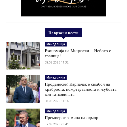
Поврзани вести
Македонија
Економија на Мицкоски – Небото е
граница!
08.08.2026 11:32
Македонија
Проданоски: Карпалак е симбол на
храброста, пожртвуваноста и љубовта
кон татковината
08.08.2026 11:14
Македонија
Премиерот замина на одмор
07.08.2026 23:41