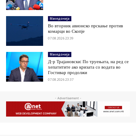
Македонија
Во вторник авионско прскање против
комарци во Скопје
07.08.2026 23:39
Македонија
Д-р Трајановски: По труењата, на ред се
хепатитите ако кризата со водата во
Гостивар продолжи
07.08.2026 23:37
- Advertisement -