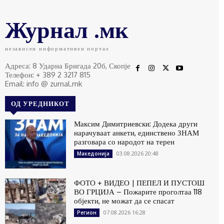
Журнал .мк
независен информативен портал
Адреса: 8 Ударна Бригада 20б, Скопје
Телефон: + 389 2 3217 815
Email: info @ zurnal.mk
ОД УРЕДНИКОТ
Максим Димитриевски: Додека други
нарачуваат анкети, единствено ЗНАМ
разговара со народот на терен
03.08.2026 20:48
Македонија
ФОТО + ВИДЕО | ПЕПЕЛ И ПУСТОШ
ВО ГРЦИЈА – Пожарите проголтаа 118
објекти, не можат да се спасат
07.08.2026 16:28
Регион