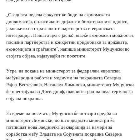
„Следната недела фокусот ќе биде на економската
дипломатија, политичкиот дијалог и билатералните односи,
јакнењето на стратешките партнерства и европската
интеграција. Нашата цел е јасна: повеќе економски можности,
посилни партнерства и конкретни придобивки за државата,
економијата и граѓаните“, напиша министерот Муцунски во
својата објава, најавувајќи ги посетите.
Утре, на покана на министерот за федерални, европски,
меѓународни работи и медиуми на покраината Северна
Рајна-Вестфалија, Натанаел Лимински, министерот Муцунски
ќе престојува во Диселдорф, главниот град на оваа германска
сојузна покраина.
За време на посетата, Муцунски ќе оствари средба со
министерот Лимински, по што двајцата министри ќе
потпишат нова Заедничка декларација за намери за
соработка меѓу Владата на Сојузната покраина Северна