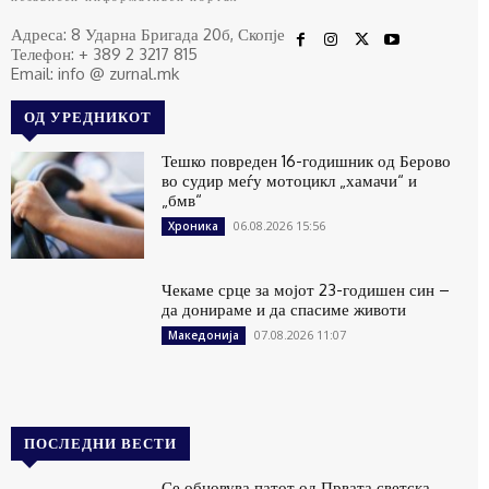
Адреса: 8 Ударна Бригада 20б, Скопје
Телефон: + 389 2 3217 815
Email: info @ zurnal.mk
ОД УРЕДНИКОТ
Тешко повреден 16-годишник од Берово
во судир меѓу мотоцикл „хамачи“ и
„бмв“
06.08.2026 15:56
Хроника
Чекаме срце за мојот 23-годишен син –
да донираме и да спасиме животи
07.08.2026 11:07
Македонија
ПОСЛЕДНИ ВЕСТИ
Се обновува патот од Првата светска