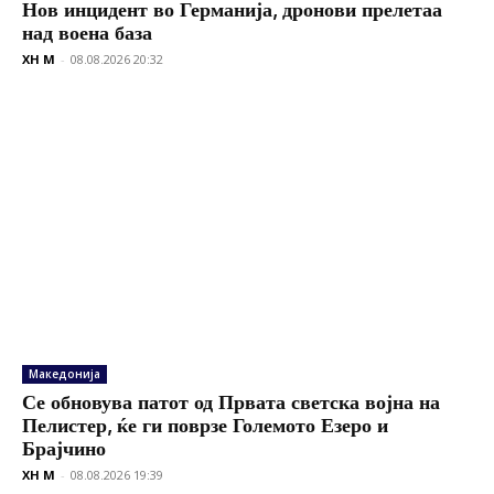
Нов инцидент во Германија, дронови прелетаа
над воена база
XH M
-
08.08.2026 20:32
Македонија
Се обновува патот од Првата светска војна на
Пелистер, ќе ги поврзе Големото Езеро и
Брајчино
XH M
-
08.08.2026 19:39