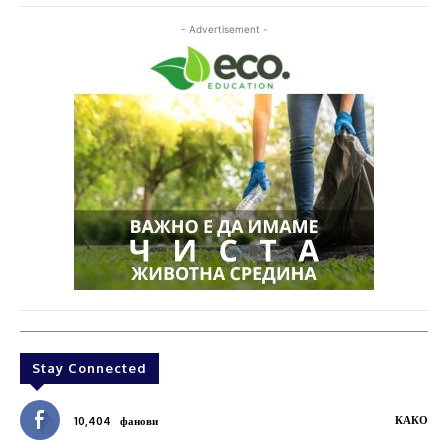
- Advertisement -
Stay Connected
КАКО
10,404
фанови