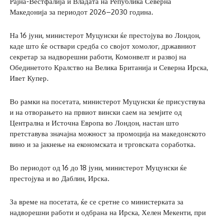
Рајна-Вестфалија и Владата на Република Северна
Македонија за периодот 2026–2030 година.
На 16 јуни, министерот Муцунски ќе престојува во Лондон,
каде што ќе оствари средба со својот хомолог, државниот
секретар за надворешни работи, Комонвелт и развој на
Обединетото Кралство на Велика Британија и Северна Ирска,
Ивет Купер.
Во рамки на посетата, министерот Муцунски ќе присуствува
и на отворањето на првиот вински саем на земјите од
Централна и Источна Европа во Лондон, настан што
претставува значајна можност за промоција на македонското
вино и за јакнење на економската и трговската соработка.
Во периодот од 16 до 18 јуни, министерот Муцунски ќе
престојува и во Даблин, Ирска.
За време на посетата, ќе се сретне со министерката за
надворешни работи и одбрана на Ирска, Хелен Мекенти, при