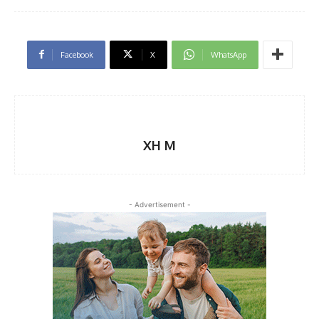
Facebook
X
WhatsApp
XH M
- Advertisement -