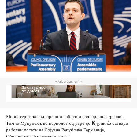
- Advertisement -
Министерот за надворешни работи и надворешна трговија,
Тимчо Муцунски, во периодот од утре до 18 јуни ќе оствари
работни посети на Сојузна Република Германија,
Обединетото Кралство и Ирска.