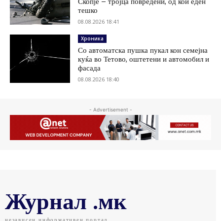
Скопје – тројца повредени, од кои еден
тешко
08.08.2026 18:41
Хроника
Со автоматска пушка пукал кон семејна
куќа во Тетово, оштетени и автомобил и
фасада
08.08.2026 18:40
- Advertisement -
Журнал .мк
независен информативен портал