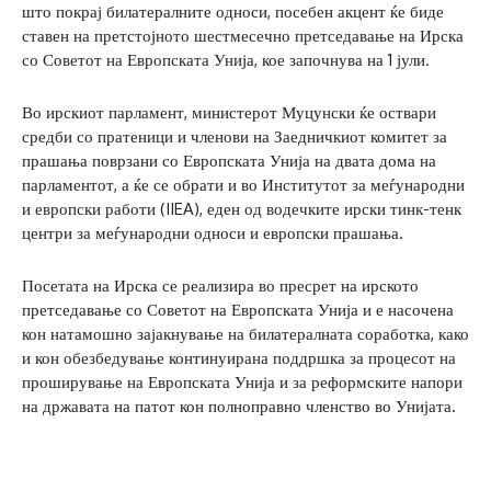
што покрај билатералните односи, посебен акцент ќе биде
ставен на претстојното шестмесечно претседавање на Ирска
со Советот на Европската Унија, кое започнува на 1 јули.
Во ирскиот парламент, министерот Муцунски ќе оствари
средби со пратеници и членови на Заедничкиот комитет за
прашања поврзани со Европската Унија на двата дома на
парламентот, а ќе се обрати и во Институтот за меѓународни
и европски работи (IIEA), еден од водечките ирски тинк-тенк
центри за меѓународни односи и европски прашања.
Посетата на Ирска се реализира во пресрет на ирското
претседавање со Советот на Европската Унија и е насочена
кон натамошно зајакнување на билатералната соработка, како
и кон обезбедување континуирана поддршка за процесот на
проширување на Европската Унија и за реформските напори
на државата на патот кон полноправно членство во Унијата.