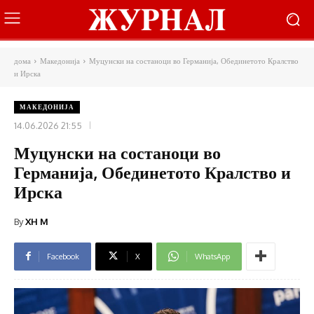
дома
Македонија
Муцунски на состаноци во Германија, Обединетото Кралство
и Ирска
МАКЕДОНИЈА
14.06.2026 21:55
Муцунски на состаноци во
Германија, Обединетото Кралство и
Ирска
By
XH M
Facebook
X
WhatsApp