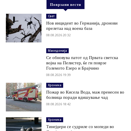
Поврзани вести
Свет
Нов инцидент во Германија, дронови
прелетаа над воена база
08.08.2026 20:32
Македонија
Се обновува патот од Првата светска
војна на Пелистер, ќе ги поврзе
Големото Езеро и Брајчино
08.08.2026 19:39
Хроника
Пожар во Кисела Вода, маж пренесен во
болница поради вдишување чад
08.08.2026 18:42
Хроника
Тинејџери се судриле со мопеди во