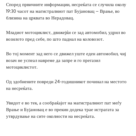
Според првичните информации, несреќата се случила околу
19:30 часот на магистралниот пат Бујановац – Врање, во
близина на црквата во Нерадовац.
Младиот мотоциклист, движејќи се зад автомобил, удрил во
возилото пред себе, по што паднал на коловозот.
Во тој момент зад него се движел уште еден автомобил, чиј
возач не успеал навреме да запре и го прегазил
мотоциклистот.
Од здобиените повреди 24-годишникот починал на местото
на несреќата.
Увидот е во тек, а сообраќајот на магистралниот пат меѓу
Врање и Бујановац е во прекин додека трае истрагата за
утврдување на сите околности на несреќата.