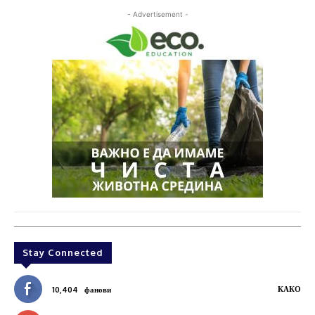
- Advertisement -
Stay Connected
КАКО
10,404
фанови