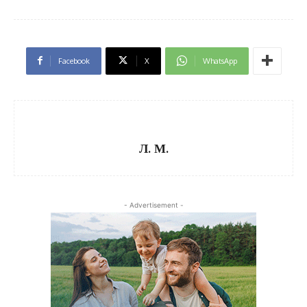
Facebook
X
WhatsApp
Л. М.
- Advertisement -