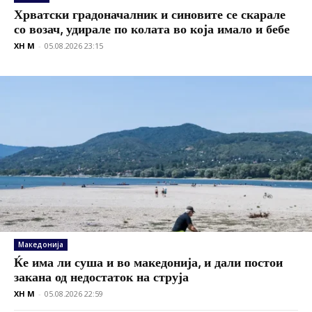
Хрватски градоначалник и синовите се скарале
со возач, удирале по колата во која имало и бебе
XH M
-
05.08.2026 23:15
Македонија
Ќе има ли суша и во македонија, и дали постои
закана од недостаток на струја
XH M
-
05.08.2026 22:59