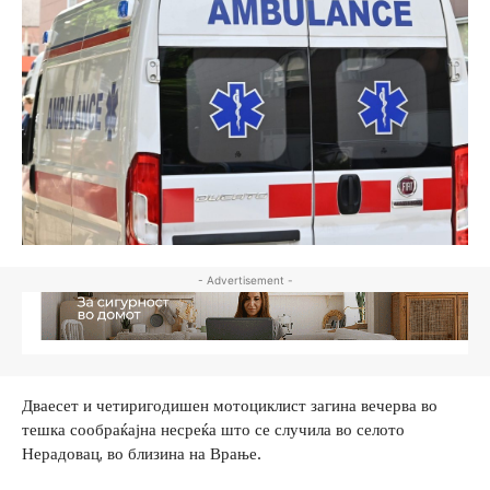
- Advertisement -
Дваесет и четиригодишен мотоциклист загина вечерва во
тешка сообраќајна несреќа што се случила во селото
Нерадовац, во близина на Врање.