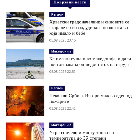
Поврзани вести
Регион
Хрватски градоначалник и синовите се
скарале со возач, удирале по колата во
која имало и бебе
05.08.2026 23:15
Македонија
Ќе има ли суша и во македонија, и дали
постои закана од недостаток на струја
05.08.2026 22:59
Регион
Пекол во Србија: Изгоре маж во еден од
пожарите
05.08.2026 22:42
Македонија
Утре сончево и многу топло со
температура до 39 степени