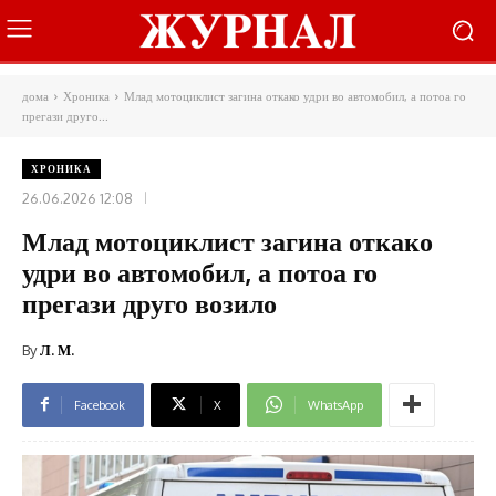
дома
Хроника
Млад мотоциклист загина откако удри во автомобил, а потоа го
прегази друго...
ХРОНИКА
26.06.2026 12:08
Млад мотоциклист загина откако
удри во автомобил, а потоа го
прегази друго возило
By
Л. М.
Facebook
X
WhatsApp