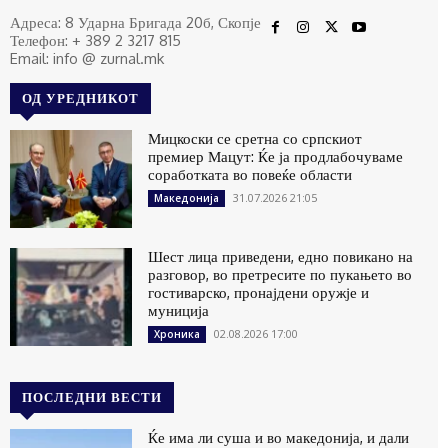
Адреса: 8 Ударна Бригада 20б, Скопје
Телефон: + 389 2 3217 815
Email: info @ zurnal.mk
ОД УРЕДНИКОТ
Мицкоски се сретна со српскиот
премиер Мацут: Ќе ја продлабочуваме
соработката во повеќе области
31.07.2026 21:05
Македонија
Шест лица приведени, едно повикано на
разговор, во претресите по пукањето во
гостиварско, пронајдени оружје и
муниција
02.08.2026 17:00
Хроника
ПОСЛЕДНИ ВЕСТИ
Ќе има ли суша и во македонија, и дали