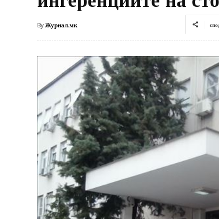
By
Журнал.мк
спо