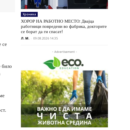
Хроника
ХОРОР НА РАБОТНО МЕСТО: Двајца
работници повредени во фабрика, докторите
се борат да ги спасат!
Л. М.
-
09.08.2026 14:35
е се
- Advertisement -
е било
а
вме
ст.