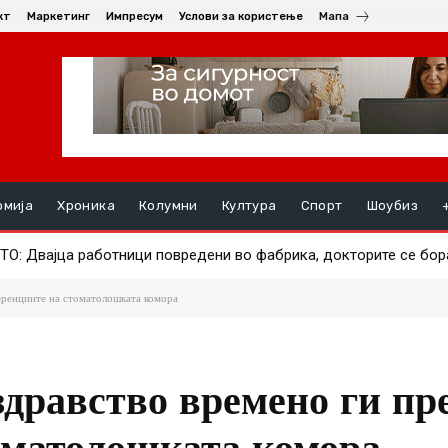
кт
Маркетинг
Импресум
Услови за користење
Мапа
омија
Хроника
Колумни
Култура
Спорт
Шоубиз
Двајца работници повредени во фабрика, докторите се борат д
А ПОЗНАТИОТ АЕРОДРОМ – Авион за малку ќе удрел во друг, 
еренциите на стоматолошката комора
здравство времено ги пр
оматолошката комора