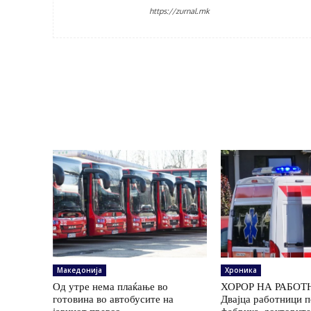
https://zurnal.mk
Македонија
Хроника
Од утре нема плаќање во
ХОРОР НА РАБОТ
готовина во автобусите на
Двајца работници 