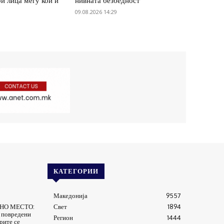
и лица меѓу кои и
нивната безбедност
09.08.2026 14:29
КАТЕГОРИИ
Македонија
9557
ТНО МЕСТО:
Свет
1894
 повредени
Регион
1444
рите се