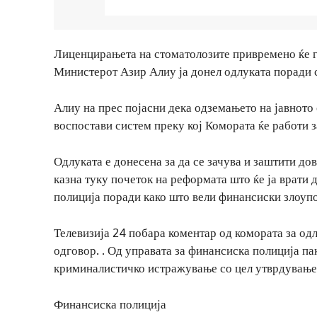
Лиценцирањета на стоматолозите привремено ќе г
Министерот Азир Алиу ја донел одлуката поради 
Алиу на прес појасни дека одземањето на јавното
воспостави систем преку кој Комората ќе работи 
Одлуката е донесена за да се зачува и заштити до
казна туку почеток на реформата што ќе ја врати 
полиција поради како што вели финансиски злоуп
Телевизија 24 побара коментар од комората за од
одговор. . Од управата за финансиска полиција па
криминалистичко истражување со цел утврдување 
Финансиска полиција