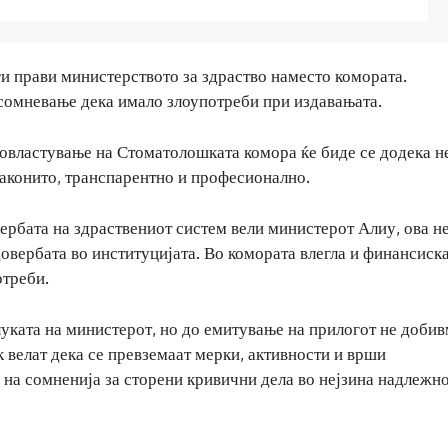
и прави министерството за здраство наместо комората.
сомневање дека имало злоупотреби при издавањата.
 овластување на Стоматолошката комора ќе биде се додека н
законито, транспарентно и професионално.
вербата на здраствениот систем вели министерот Алиу, ова н
довербата во институцијата. Во комората влегла и финансиск
отреби.
луката на министерот, но до емитување на прилогот не доби
к велат дека се превземаат мерки, активности и врши
на сомненија за сторени кривични дела во нејзина надлежно