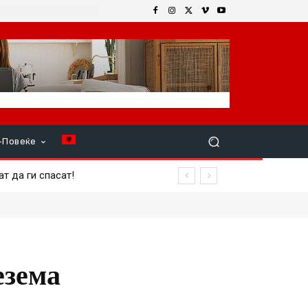
+Повеќе
а ги спасат!
повреден член на екипажот
езема