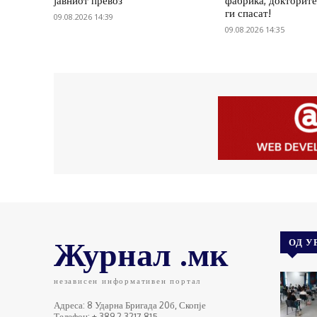
јавниот превоз
фабрика, докторите
ги спасат!
09.08.2026 14:39
09.08.2026 14:35
Журнал .мк
ОД У
независен информативен портал
Адреса: 8 Ударна Бригада 20б, Скопје
Телефон: + 389 2 3217 815