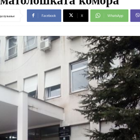
Facebook
X
WhatsApp
делување