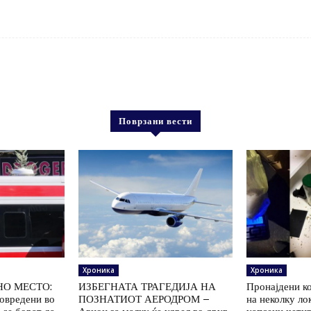
Поврзани вести
Хроника
Хроника
НО МЕСТО:
ИЗБЕГНАТА ТРАГЕДИЈА НА
Пронајдени к
повредени во
ПОЗНАТИОТ АЕРОДРОМ –
на неколку ло