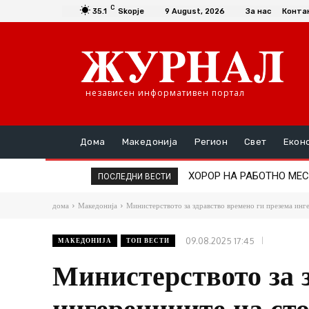
C
35.1
Skopje
9 August, 2026
За нас
Конта
независен информативен портал
Дома
Македонија
Регион
Свет
Екон
ХОРОР НА РАБОТНО МЕСТО: 
ИЗБЕГНАТА ТРАГЕДИЈА Н
ПОСЛЕДНИ ВЕСТИ
дома
Македонија
Министерството за здравство времено ги презема инг
09.08.2025 17:45
МАКЕДОНИЈА
ТОП ВЕСТИ
Министерството за 
ингеренциите на ст