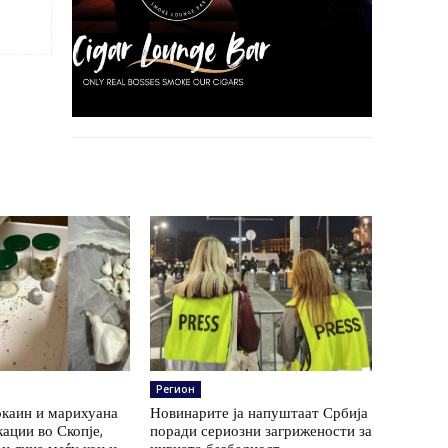
Регион
окаин и марихуана
Новинарите ја напуштаат Србија
кации во Скопје,
поради сериозни загрижености за