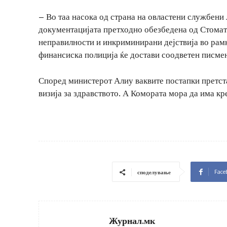
– Во таа насока од страна на овластени службени 
документацијата претходно обезбедена од Стомат
неправилности и инкриминирани дејствија во рамк
финансиска полиција ќе достави соодветен писмен
Според министерот Алиу ваквите постапки претста
визија за здравството. А Комората мора да има к
Face
споделување
Журнал.мк