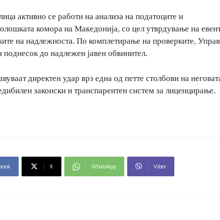
лица активно се работи на анализа на податоците и
олошката комора на Македонија, со цел утврдување на евен
ите на надлежноста. По комплетирање на проверките, Управ
 поднесок до надлежен јавен обвинител.
вуваат директен удар врз една од петте столбови на неговат
редибилен законски и транспарентен систем за лиценцирање.
book
X
WhatsApp
Viber