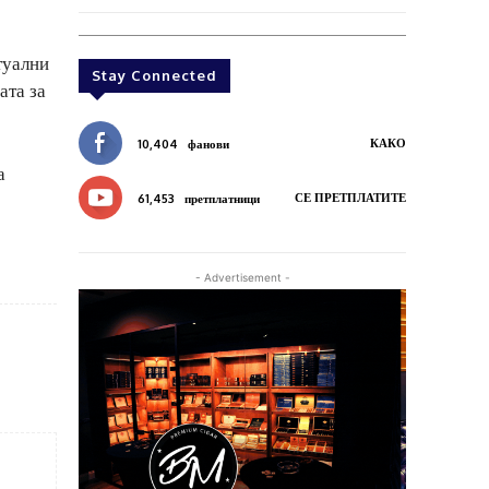
туални
Stay Connected
ата за
КАКО
10,404
фанови
а
СЕ ПРЕТПЛАТИТЕ
61,453
претплатници
- Advertisement -