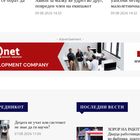
 се борат да
Авион за малку ќе удрел во друг,
уапсени четир
повреден член на екипажот
малолетнична
09.08.2026 14:33
09.08.2026 14:32
- Advertisement -
РЕДНИКОТ
ПОСЛЕДНИ ВЕСТИ
Децата не учат или системот
не знае да ги научи?
ХОРОР НА РАБО
07.08.2026 11:06
Двајца работници
во фабрика, докто