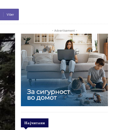
Viber
- Advertisement -
Најчитани