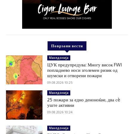
Поврзани вести
Македонија
ЦУК предупредува: Многу висок FWI
попладнево носи зголемен ризик од
шумски и отворени пожари
09.08.2026 10:25
Македонија
25 пожари за едно деноноќие, два сè
уште активни
09.08.2026 10:24
Македонија