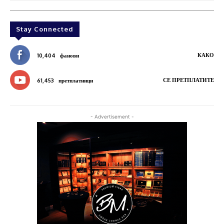
Stay Connected
КАКО
10,404
фанови
СЕ ПРЕТПЛАТИТЕ
61,453
претплатници
- Advertisement -