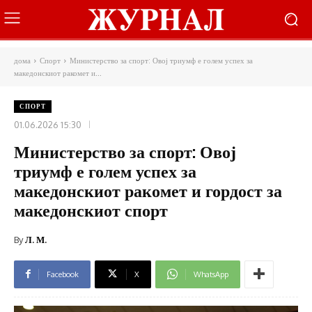
дома
Спорт
Министерство за спорт: Овој триумф е голем успех за
македонскиот ракомет и...
СПОРТ
01.06.2026 15:30
Министерство за спорт: Овој
триумф е голем успех за
македонскиот ракомет и гордост за
македонскиот спорт
By
Л. М.
Facebook
X
WhatsApp