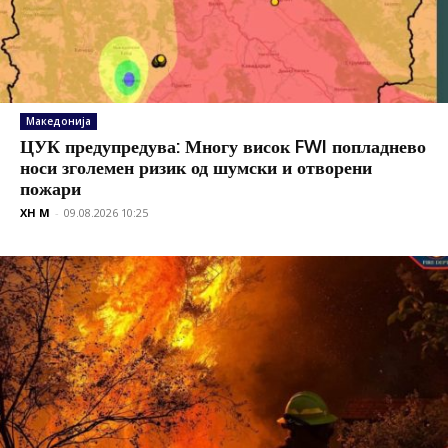
Македонија
ЦУК предупредува: Многу висок FWI попладнево
носи зголемен ризик од шумски и отворени
пожари
XH M
-
09.08.2026 10:25