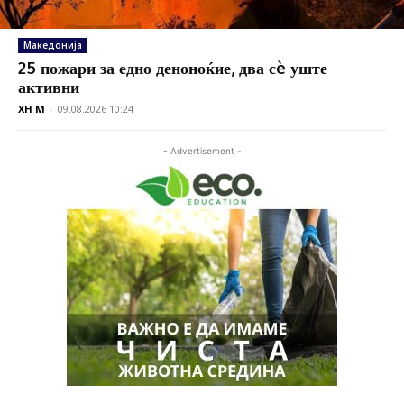
Македонија
25 пожари за едно деноноќие, два сè уште
активни
XH M
-
09.08.2026 10:24
- Advertisement -