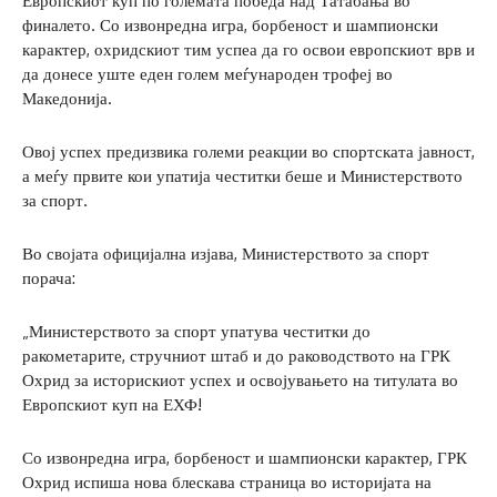
Европскиот куп по големата победа над Татабања во
финалето. Со извонредна игра, борбеност и шампионски
карактер, охридскиот тим успеа да го освои европскиот врв и
да донесе уште еден голем меѓународен трофеј во
Македонија.
Овој успех предизвика големи реакции во спортската јавност,
а меѓу првите кои упатија честитки беше и Министерството
за спорт.
Во својата официјална изјава, Министерството за спорт
порача:
„Министерството за спорт упатува честитки до
ракометарите, стручниот штаб и до раководството на ГРК
Охрид за историскиот успех и освојувањето на титулата во
Европскиот куп на ЕХФ!
Со извонредна игра, борбеност и шампионски карактер, ГРК
Охрид испиша нова блескава страница во историјата на