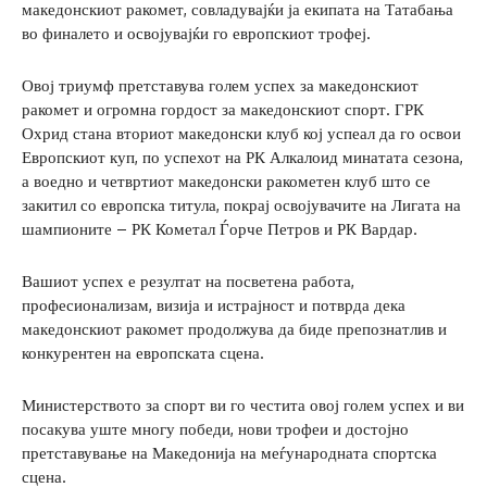
македонскиот ракомет, совладувајќи ја екипата на Татабања
во финалето и освојувајќи го европскиот трофеј.
Овој триумф претставува голем успех за македонскиот
ракомет и огромна гордост за македонскиот спорт. ГРК
Охрид стана вториот македонски клуб кој успеал да го освои
Европскиот куп, по успехот на РК Алкалоид минатата сезона,
а воедно и четвртиот македонски ракометен клуб што се
закитил со европска титула, покрај освојувачите на Лигата на
шампионите – РК Кометал Ѓорче Петров и РК Вардар.
Вашиот успех е резултат на посветена работа,
професионализам, визија и истрајност и потврда дека
македонскиот ракомет продолжува да биде препознатлив и
конкурентен на европската сцена.
Министерството за спорт ви го честита овој голем успех и ви
посакува уште многу победи, нови трофеи и достојно
претставување на Македонија на меѓународната спортска
сцена.