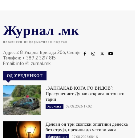
Журнал .мк
независен информативен портал
Адреса: 8 Ударна Бригада 20б, Скопје
Телефон: + 389 2 3217 815
Email: info @ zurnal.mk
ОД УРЕДНИКОТ
„ЗАПЛАКАВ КОГА ГО ВИДОВ“:
Пресушениот Дунав открива потонати
тајни
02.08.2026 17:02
Хроника
Делови од три скопски општини денеска
без струја, прекини до четири часа
07.08.2026 08:16
Македонија