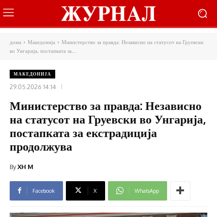
дома
Македонија
Министерство за правда: Независно на статусот на Груевски
во Унгарија, постапката за...
МАКЕДОНИЈА
29.05.2026 14:14
Министерство за правда: Независно
на статусот на Груевски во Унгарија,
постапката за екстрадиција
продолжува
By
XH M
Facebook
X
WhatsApp