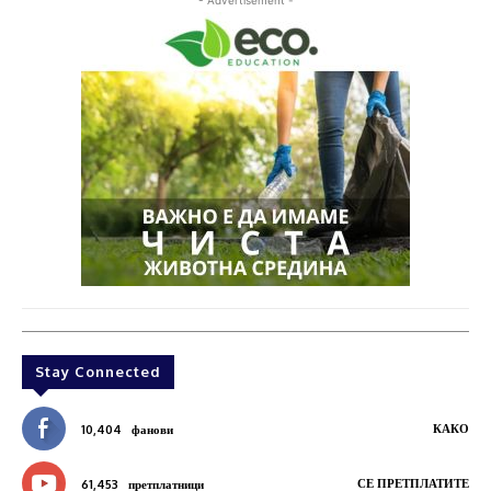
Stay Connected
КАКО
10,404
фанови
СЕ ПРЕТПЛАТИТЕ
61,453
претплатници