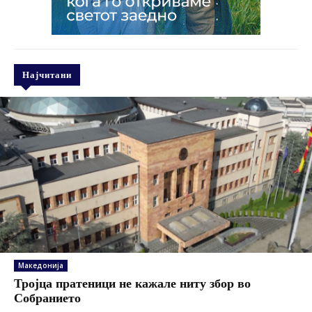
Најчитани
Македонија
Тројца пратеници не кажале ниту збор во
Собранието