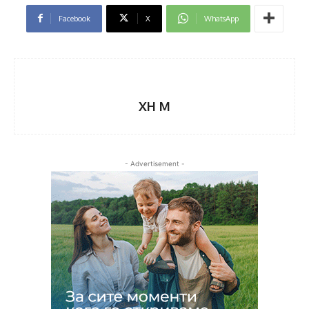
Facebook
X
WhatsApp
XH M
- Advertisement -