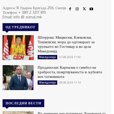
Адреса: 8 Ударна Бригада 20б, Скопје
Телефон: + 389 2 3217 815
Email: info @ zurnal.mk
ОД УРЕДНИКОТ
Штерјова: Мицкоски, Клековски,
Тошковски, мора да одговараат за
труењето во Гостивар и во цела
Македонија
07.08.2026 11:00
Македонија
Проданоски: Карпалак е симбол на
храброста, пожртвуваноста и љубовта
кон татковината
08.08.2026 11:14
Македонија
ПОСЛЕДНИ ВЕСТИ
На денешен ден потпишан Договорот за