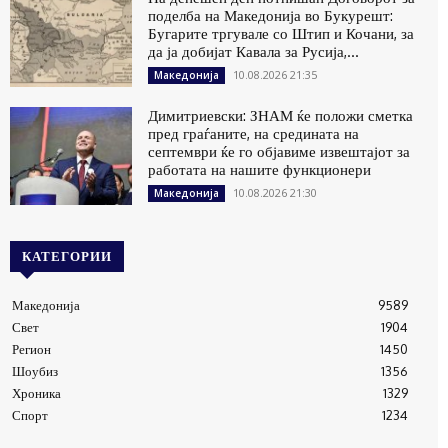
поделба на Македонија во Букурешт:
Бугарите тргувале со Штип и Кочани, за
да ја добијат Кавала за Русија,...
10.08.2026 21:35
Македонија
Димитриевски: ЗНАМ ќе положи сметка
пред граѓаните, на средината на
септември ќе го објавиме извештајот за
работата на нашите функционери
10.08.2026 21:30
Македонија
КАТЕГОРИИ
Македонија
9589
Свет
1904
Регион
1450
Шоубиз
1356
Хроника
1329
Спорт
1234