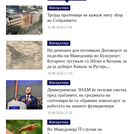
Македонија
Тројца пратеници не кажале ниту збор
во Собранието
10.08.2026 21:43
Македонија
На денешен ден потпишан Договорот за
поделба на Македонија во Букурешт:
Бугарите тргувале со Штип и Кочани, за
да ја добијат Кавала за Русија,...
10.08.2026 21:35
Македонија
Димитриевски: ЗНАМ ќе положи сметка
пред граѓаните, на средината на
септември ќе го објавиме извештајот за
работата на нашите функционери
10.08.2026 21:30
Македонија
Во Македонија 13 случаи на