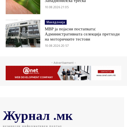
Западнонилска треска
10.08.2026 21:05
Македонија
МВР ја појасни постапката:
Административната селекција претходи
на моторичките тестови
10.08.2026 20:57
- Advertisement -
Журнал .мк
независен информативен портал