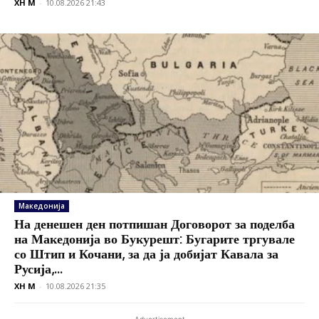
XH M
-
10.08.2026 21:43
Македонија
На денешен ден потпишан Договорот за поделба
на Македонија во Букурешт: Бугарите тргувале
со Штип и Кочани, за да ја добијат Кавала за
Русија,...
XH M
-
10.08.2026 21:35
- Advertisement -