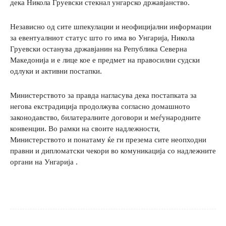
дека Никола Груевски стекнал унгарско државјанство.
Независно од сите шпекулации и неофицијални информации
за евентуалниот статус што го има во Унгарија, Никола
Груевски останува државјанин на Република Северна
Македонија и е лице кое е предмет на правосилни судски
одлуки и активни постапки.
Министерството за правда нагласува дека постапката за
негова екстрадиција продолжува согласно домашното
законодавство, билатералните договори и меѓународните
конвенции. Во рамки на своите надлежности,
Министерството и понатаму ќе ги презема сите неопходни
правни и дипломатски чекори во комуникација со надлежните
органи на Унгарија .