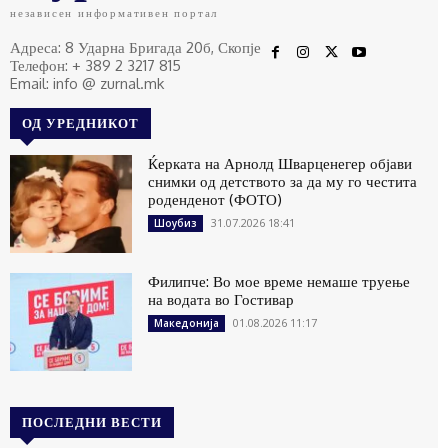
независен информативен портал
Адреса: 8 Ударна Бригада 20б, Скопје
Телефон: + 389 2 3217 815
Email: info @ zurnal.mk
ОД УРЕДНИКОТ
Ќерката на Арнолд Шварценегер објави
снимки од детството за да му го честита
роденденот (ФОТО)
31.07.2026 18:41
Шоубиз
Филипче: Во мое време немаше труење
на водата во Гостивар
01.08.2026 11:17
Македонија
ПОСЛЕДНИ ВЕСТИ