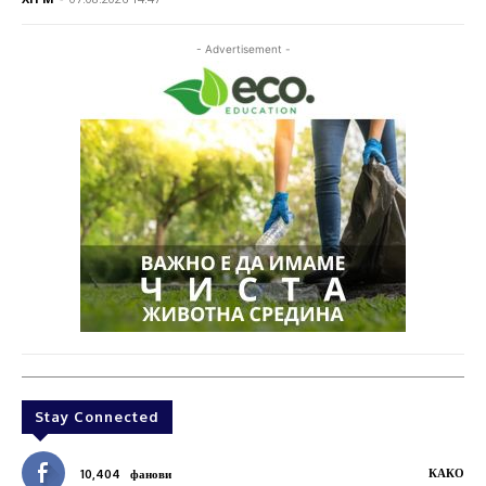
- Advertisement -
Stay Connected
КАКО
10,404
фанови