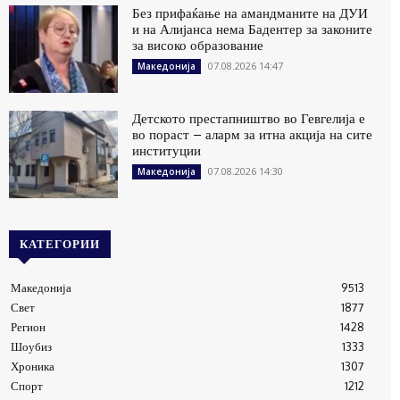
Без прифаќање на амандманите на ДУИ
и на Алијанса нема Бадентер за законите
за високо образование
07.08.2026 14:47
Македонија
Детското престапништво во Гевгелија е
во пораст – аларм за итна акција на сите
институции
07.08.2026 14:30
Македонија
КАТЕГОРИИ
Македонија
9513
Свет
1877
Регион
1428
Шоубиз
1333
Хроника
1307
Спорт
1212