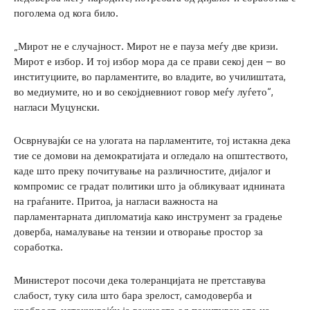
поголема од кога било.
„Мирот не е случајност. Мирот не е пауза меѓу две кризи.
Мирот е избор. И тој избор мора да се прави секој ден – во
институциите, во парламентите, во владите, во училиштата,
во медиумите, но и во секојдневниот говор меѓу луѓето“,
нагласи Муцунски.
Осврнувајќи се на улогата на парламентите, тој истакна дека
тие се домови на демократијата и огледало на општеството,
каде што преку почитување на различностите, дијалог и
компромис се градат политики што ја обликуваат иднината
на граѓаните. Притоа, ја нагласи важноста на
парламентарната дипломатија како инструмент за градење
доверба, намалување на тензии и отворање простор за
соработка.
Министерот посочи дека толеранцијата не претставува
слабост, туку сила што бара зрелост, самодоверба и