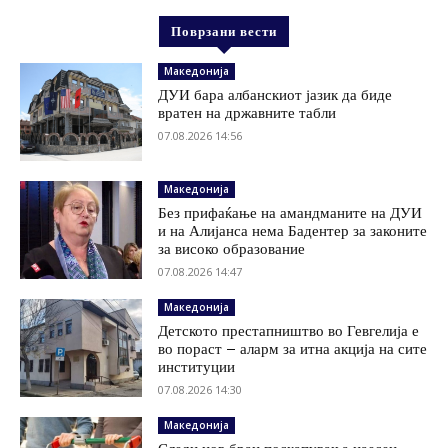
Поврзани вести
Македонија
ДУИ бара албанскиот јазик да биде
вратен на државните табли
07.08.2026 14:56
Македонија
Без прифаќање на амандманите на ДУИ
и на Алијанса нема Бадентер за законите
за високо образование
07.08.2026 14:47
Македонија
Детското престапништво во Гевгелија е
во пораст – аларм за итна акција на сите
институции
07.08.2026 14:30
Македонија