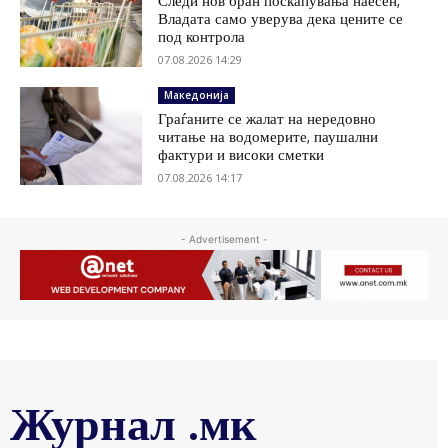
Следи нов бран поскапувања наесен,
Владата само уверува дека цените се
под контрола
07.08.2026 14:29
Македонија
Граѓаните се жалат на нередовно
читање на водомерите, паушални
фактури и високи сметки
07.08.2026 14:17
- Advertisement -
Журнал .мк