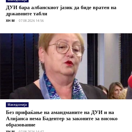
ДУИ бара албанскиот јазик да биде вратен на
државните табли
XH M
-
07.08.2026 14:56
Македонија
Без прифаќање на амандманите на ДУИ и на
Алијанса нема Бадентер за законите за високо
образование
XH M
-
07.08.2026 14:47