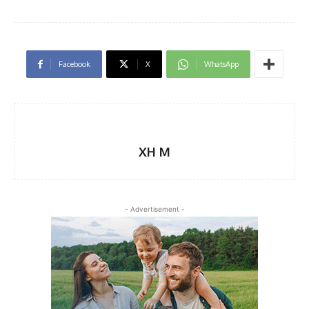
Facebook
X
WhatsApp
XH M
- Advertisement -