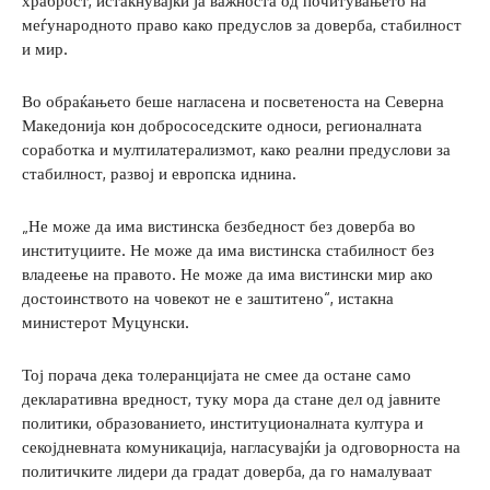
храброст, истакнувајќи ја важноста од почитувањето на
меѓународното право како предуслов за доверба, стабилност
и мир.
Во обраќањето беше нагласена и посветеноста на Северна
Македонија кон добрососедските односи, регионалната
соработка и мултилатерализмот, како реални предуслови за
стабилност, развој и европска иднина.
„Не може да има вистинска безбедност без доверба во
институциите. Не може да има вистинска стабилност без
владеење на правото. Не може да има вистински мир ако
достоинството на човекот не е заштитено“, истакна
министерот Муцунски.
Тој порача дека толеранцијата не смее да остане само
декларативна вредност, туку мора да стане дел од јавните
политики, образованието, институционалната култура и
секојдневната комуникација, нагласувајќи ја одговорноста на
политичките лидери да градат доверба, да го намалуваат