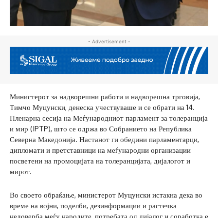
- Advertisement -
Министерот за надворешни работи и надворешна трговија,
Тимчо Муцунски, денеска учествуваше и се обрати на 14.
Пленарна сесија на Меѓународниот парламент за толеранција
и мир (IPTP), што се одржа во Собранието на Република
Северна Македонија. Настанот ги обедини парламентарци,
дипломати и претставници на меѓународни организации
посветени на промоцијата на толеранцијата, дијалогот и
мирот.
Во своето обраќање, министерот Муцунски истакна дека во
време на војни, поделби, дезинформации и растечка
недоверба меѓу народите, потребата од дијалог и соработка е