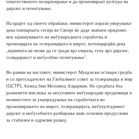
општественото поларизирање и да промовираат култура на
дијалог и почитување.
На крајот од своето обраќање, министерот изрази уверување
дека пленарната сесија во Скопје ќе даде значаен придонес
кон зајакнувањето на меѓународната соработка и
промоцијата на толеранцијата и мирот, потенцирајќи дека
„иднината не може да се гради врз омраза, туку врз дијалог,
солидарност и меѓусебно почитување“.
Во рамки на настанот, министерот Муцунски оствари средба
и со претседателот на Глобалниот совет за толеранција и мир
(GCTP), Ахмед бин Мохамед Алџарван. На средбата беа
разменети мислења за актуелните меѓународни предизвици и
можностите за унапредување на соработката во
промовирањето на мирот, толеранцијата, меѓукултурниот
дијалог и меѓусебното разбирање како основни предуслови
за стабилен и одржлив развој.