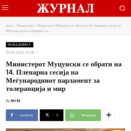
дома
Македонија
Министерот Муцунски се обрати на 14. Пленарна сесија на
Меѓународниот парламент за...
МАКЕДОНИЈА
01.06.2026 14:28
Министерот Муцунски се обрати на
14. Пленарна сесија на
Меѓународниот парламент за
толеранција и мир
By
XH M
Facebook
X
WhatsApp