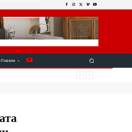
+Повеќе
ата
ли