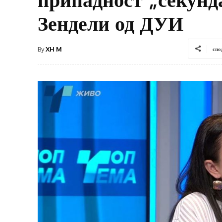
Зендели од ДУИ
By
XH M
спо