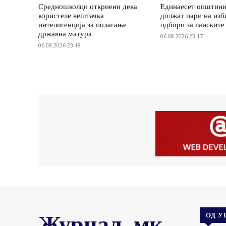
Средношколци откриени дека
Единаесет општини
користеле вештачка
должат пари на изб
интелигенција за полагање
одбори за ланските
државна матура
06.08.2026 23:17
06.08.2026 23:18
Журнал .мк
ОД У