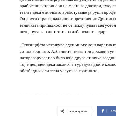
вработени ветеринари на места за доктори, туку с
тезите дека етничкото вработување ја руши проф
Од друга страна, владиниот претставник Дритон г
етничката припадност не се исклучуваат меѓусебно
потценува капацитетите на албанскиот кадар.
„Опозицијата искажува еден многу лош наратив ко
со тоа воопшто. Албанците имаат три државни уни
натпреваруваат со било која друга етничка заедни
Тој е дециден дека законот ги уредува двете комп
обезбеди квалитетна услуга за граѓаните.
Face
споделување