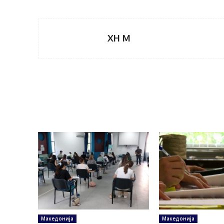
XH M
Македонија
Македонија