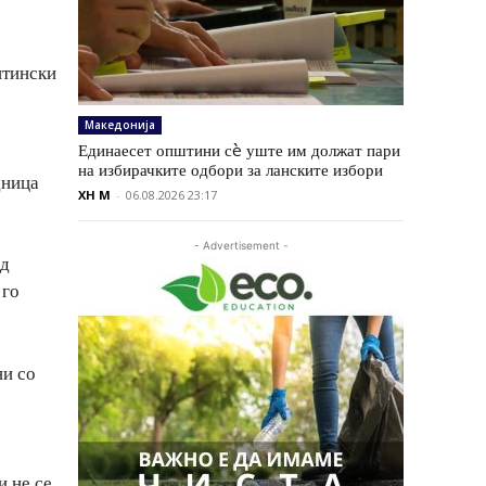
штински
Македонија
Единаесет општини сè уште им должат пари
на избирачките одбори за ланските избори
дница
XH M
-
06.08.2026 23:17
- Advertisement -
од
 го
ни со
и не се