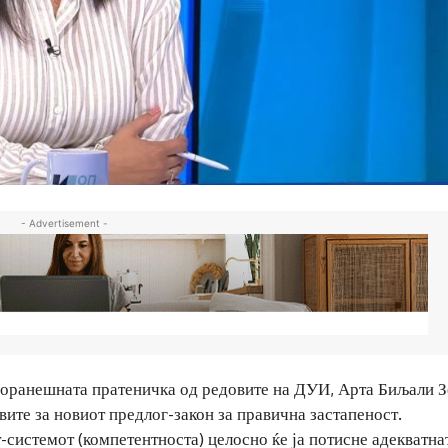
- Advertisement -
 поранешната пратеничка од редовите на ДУИ, Арта Биљали 
вите за новиот предлог-закон за правична застапеност.
-системот (компетентноста) целосно ќе ја потисне адекватна