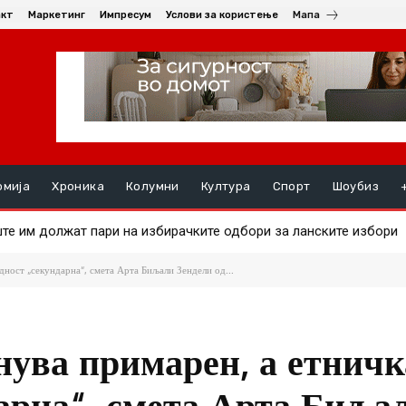
акт
Маркетинг
Импресум
Услови за користење
Мапа
омија
Хроника
Колумни
Култура
Спорт
Шоубиз
 им должат пари на избирачките одбори за ланските избори
а на златото
ност „секундарна“, смета Арта Биљали Зендели од...
нува примарен, а етничк
арна“, смета Арта Биља