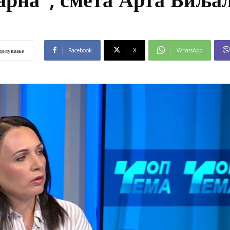
Facebook
X
WhatsApp
делување