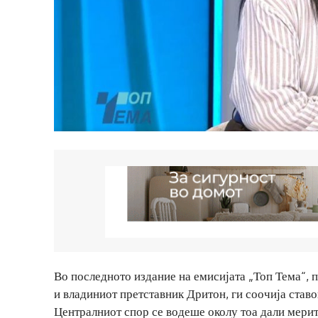
Во последното издание на емисијата „Топ Тема“,
и владиниот претставник Дритон, ги соочија ставо
Централниот спор се водеше околу тоа дали мерит