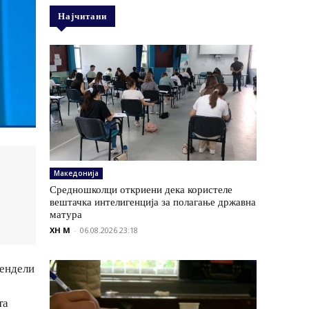
Најчитани
Македонија
Средношколци откриени дека користеле
вештачка интелигенција за полагање државна
матура
XH M
-
06.08.2026 23:18
Зендели
та