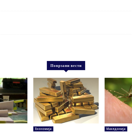
Поврзани вести
Економија
Македонија