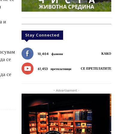
и
а и
Stay Connected
ласувам
КАКО
10,404
фанови
да се
СЕ ПРЕТПЛАТИТЕ
61,453
претплатници
 да се
- Advertisement -