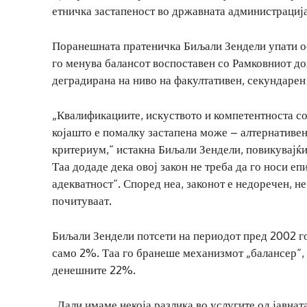
етничка застапеност во државната администрација
Поранешната пратеничка Биљали Зендели упати ост
го менува балансот воспоставен со Рамковниот до
деградирана на ниво на факултативен, секундарен
„Квалификациите, искуството и компетентноста с
којашто е помалку застапена може – алтернативен
критериум,“ истакна Биљали Зендели, повикувајќи 
Таа додаде дека овој закон не треба да го носи еп
адекватност“. Според неа, законот е недоречен, 
почитуваат.
Биљали Зендели потсети на периодот пред 2002 го
само 2%. Таа го бранеше механизмот „балансер“, 
денешните 22%.
„Дали имаме некоја разлика во услугите од јавнат