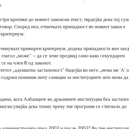
.
ри критики до новиот законски текст, тврдејќи дека тој су
говор. Според неа, етничката припадност во новиот закон е
 критериум.
очинуваат примарен критериум, додека припадноста кон зае
 глагол „може“ – да се земе предвид само како секундарен
се на член 8 од законот.
итетот „адекватна застапеност“ бидејќи во него „нема ни ’А’ 
не содржи поимник ниту санкции за институциите што нема да
дина, кога Албанците во државните институции беа застапе
нагласувајќи дека токму преку тие програми се стигнало до
а администрација пред 2002 и после 2002? Во тие институци