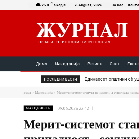
C
25.8
Skopje
6 August, 2026
За нас
Конт
независен информативен портал
Дома
Македонија
Регион
Свет
Екон
Единаесет општини сè уште
Повторно скок на ценат
ПОСЛЕДНИ ВЕСТИ
дома
Македонија
Мерит-системот станува примарен, а етничката припад
09.06.2026 22:42
МАКЕДОНИЈА
Мерит-системот ста
припадност „секунд