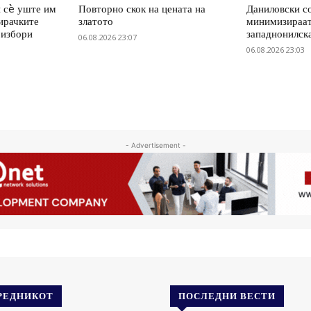
 сè уште им
Повторно скок на цената на
Даниловски со
ирачките
златото
минимизираат
 избори
западнонилск
06.08.2026 23:07
06.08.2026 23:03
- Advertisement -
РЕДНИКОТ
ПОСЛЕДНИ ВЕСТИ