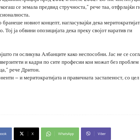
екогаш се земала предвид стручноста,“ рече таа, отфрлајќи г
есионалноста.
о бранеше новиот концепт, нагласувајќи дека меритократијат
. Тој ја обвини опозицијата дека преку својот наратив ги
јшто ги осликува Албанците како неспособни. Јас не се сог
верзитети и кадри по сите професии кои можат без проблем 
ца,“ рече Дритон.
оненти – и меритократијата и правичната застапеност, со цел
book
X
WhatsApp
Viber