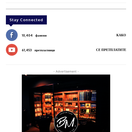
Stay Connected
КАКО
10,404
фанови
СЕ ПРЕТПЛАТИТЕ
61,453
претплатници
- Advertisement -