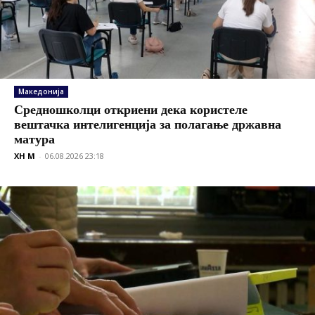
Македонија
Средношколци откриени дека користеле
вештачка интелигенција за полагање државна
матура
XH M
-
06.08.2026 23:18