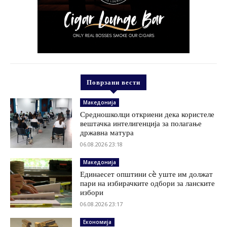
Поврзани вести
Македонија
Средношколци откриени дека користеле
вештачка интелигенција за полагање
државна матура
06.08.2026 23:18
Македонија
Единаесет општини сè уште им должат
пари на избирачките одбори за ланските
избори
06.08.2026 23:17
Економија