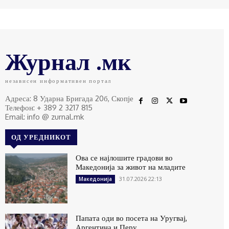
Журнал .мк
независен информативен портал
Адреса: 8 Ударна Бригада 20б, Скопје
Телефон: + 389 2 3217 815
Email: info @ zurnal.mk
ОД УРЕДНИКОТ
Ова се најлошите градови во
Македонија за живот на младите
31.07.2026 22:13
Македонија
Папата оди во посета на Уругвај,
Аргентина и Перу