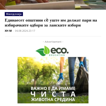
Македонија
Единаесет општини сè уште им должат пари на
избирачките одбори за ланските избори
XH M
-
06.08.2026 23:17
- Advertisement -