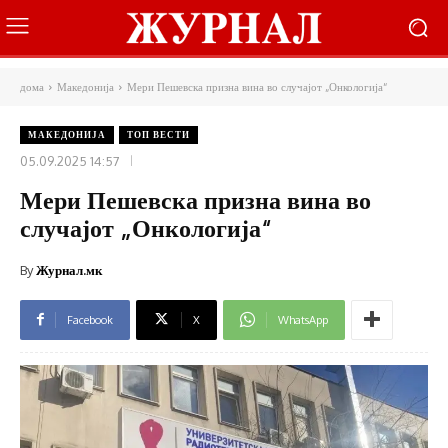
дома
Македонија
Мери Пешевска призна вина во случајот „Онкологија“
МАКЕДОНИЈА
ТОП ВЕСТИ
05.09.2025 14:57
Мери Пешевска призна вина во
случајот „Онкологија“
By
Журнал.мк
Facebook
X
WhatsApp