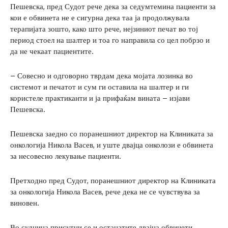
Пешевска, пред Судот рече дека за седумтемина пациенти за
кои е обвинета не е сигурна дека таа ја продолжувала
терапијата зошто, како што рече, нејзиниот печат во тој
период стоел на шалтер и тоа го направила со цел побрзо и
да не чекаат пациентите.
– Совесно и одговорно тврдам дека мојата лозинка во
системот и печатот и сум ги оставила на шалтер и ги
користеле практиканти и ја прифаќам вината – изјави
Пешевска.
Пешевска заедно со поранешниот директор на Клиниката за
онкологија Никола Васев, и уште двајца онколози е обвинета
за несовесно лекување пациенти.
Претходно пред Судот, поранешниот директор на Клиниката
за онкологија Никола Васев, рече дека не се чувствува за
виновен.
Во судница присутни се и останатите двајца обвинети