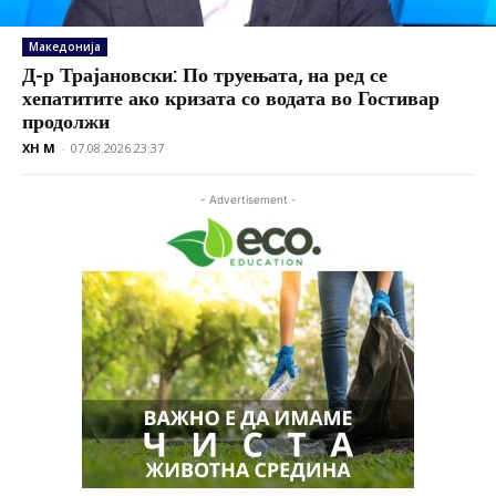
Македонија
Д-р Трајановски: По труењата, на ред се
хепатитите ако кризата со водата во Гостивар
продолжи
XH M
-
07.08.2026 23:37
- Advertisement -