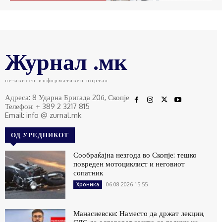
Журнал .мк
независен информативен портал
Адреса: 8 Ударна Бригада 20б, Скопје
Телефон: + 389 2 3217 815
Email: info @ zurnal.mk
ОД УРЕДНИКОТ
Сообраќајна незгода во Скопје: тешко
повреден мотоциклист и неговиот
сопатник
06.08.2026 15:55
Хроника
Манасиевски: Наместо да држат лекции,