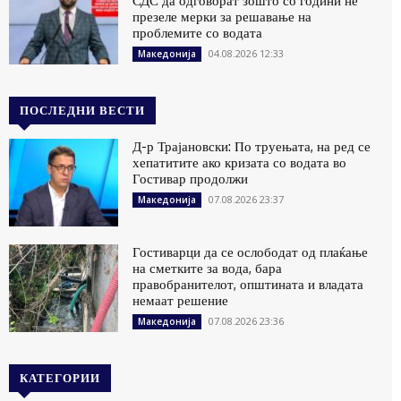
СДС да одговорат зошто со години не
презеле мерки за решавање на
проблемите со водата
04.08.2026 12:33
Македонија
ПОСЛЕДНИ ВЕСТИ
Д-р Трајановски: По труењата, на ред се
хепатитите ако кризата со водата во
Гостивар продолжи
07.08.2026 23:37
Македонија
Гостиварци да се ослободат од плаќање
на сметките за вода, бара
правобранителот, општината и владата
немаат решение
07.08.2026 23:36
Македонија
КАТЕГОРИИ