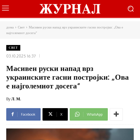
дома
Свет
Масивен руски напад врз украинските гасни постројки: „Ова е
најголемиот досега“
СВЕТ
03.10.2025 16:37
Масивен руски напад врз
украинските гасни постројки: „Ова
е најголемиот досега“
By
Л. М.
Facebook
X
WhatsApp