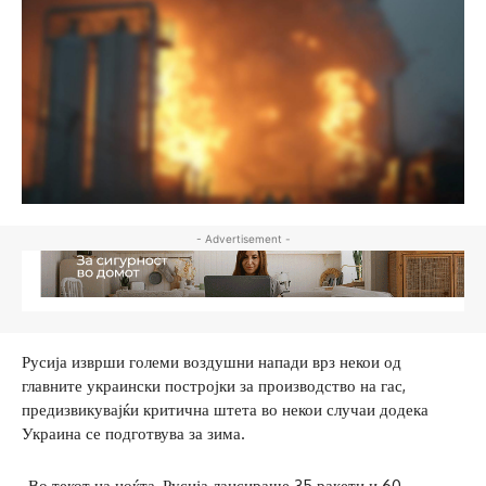
- Advertisement -
Русија изврши големи воздушни напади врз некои од
главните украински постројки за производство на гас,
предизвикувајќи критична штета во некои случаи додека
Украина се подготвува за зима.
„Во текот на ноќта, Русија лансираше 35 ракети и 60