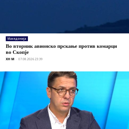
Македонија
Во вторник авионско прскање против комарци
во Скопје
XH M
-
07.08.2026 23:39