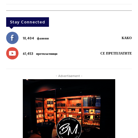
Stay Connected
КАКО
10,404
фанови
СЕ ПРЕТПЛАТИТЕ
61,453
претплатници
- Advertisement -