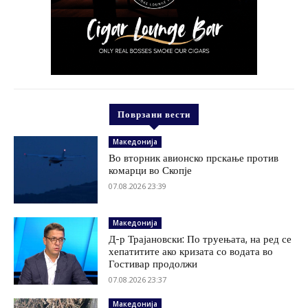
Поврзани вести
Македонија
Во вторник авионско прскање против
комарци во Скопје
07.08.2026 23:39
Македонија
Д-р Трајановски: По труењата, на ред се
хепатитите ако кризата со водата во
Гостивар продолжи
07.08.2026 23:37
Македонија