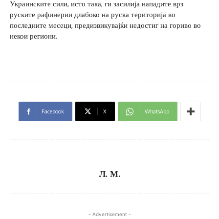
Украинските сили, исто така, ги засилија нападите врз
руските рафинерии длабоко на руска територија во
последните месеци, предизвикувајќи недостиг на гориво во
некои региони.
Facebook
X
WhatsApp
Л. М.
- Advertisement -