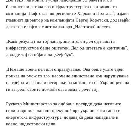
беспилотни летала врз инфраструктурата на државната
компанија ‘Нафтогаз’ во регионите Харков и Полтава“, изјави
главниот директор на компанијата Сергеј Коретски, додавајќи
дека тоа е најголемиот напад врз „Нафтогаз“ досега.
„Како резултат на тој напад, значителен дел од нашата
инфраструктура беше оштетен. Дел од штетата е критична“,
додаде тој во објава на „Фејсбук“.
„Немаше воена цел или оправдување. Ова беше уште еден
приказ на руското зло, насочено единствено кон нарушување
на грејната сезона и негирање на можноста на Украинците да
ги загреат своите домови оваа зима“, рече тој.
Руското Министерство за одбрана потврди дека неговите
сили извршиле напади преку ноќ врз украинската гасна и
енергетска инфраструктура, додавајќи дека нападнале и
воено-индустриски цели.