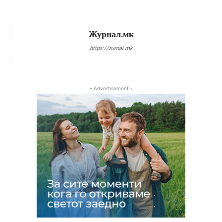
Журнал.мк
https://zurnal.mk
- Advertisement -