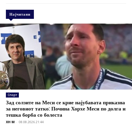
Најчитани
Спорт
Зад солзите на Меси се крие најубавата приказна
за неговиот татко: Почина Хорхе Меси по долга и
тешка борба со болеста
XH M
-
08.08.2026 21:44