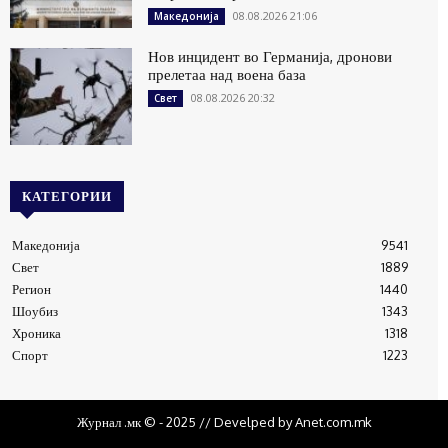
08.08.2026 21:06
Македонија
Нов инцидент во Германија, дронови
прелетаа над воена база
08.08.2026 20:32
Свет
КАТЕГОРИИ
Македонија
9541
Свет
1889
Регион
1440
Шоубиз
1343
Хроника
1318
Спорт
1223
Журнал .мк © - 2025 // Develped by Anet.com.mk