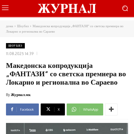
дома
Шоубиз
Македонска копродукција „ФАНТАЗИ“ со светска премиера во
Локарно и регионална во Сараево
ШОУБИЗ
11.08.2025 14:39
Македонска копродукција
„ФАНТАЗИ“ со светска премиера во
Локарно и регионална во Сараево
By
Журнал.мк
Facebook
X
WhatsApp