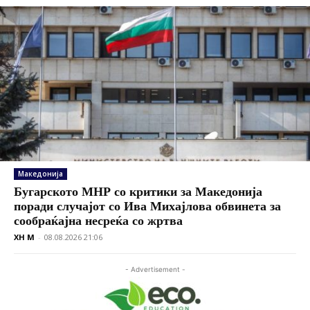
Македонија
Бугарското МНР со критики за Македонија
поради случајот со Ива Михајлова обвинета за
сообраќајна несреќа со жртва
XH M
-
08.08.2026 21:06
- Advertisement -