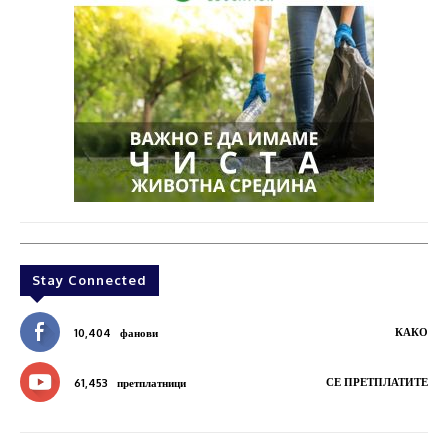
Stay Connected
КАКО
10,404
фанови
СЕ ПРЕТПЛАТИТЕ
61,453
претплатници