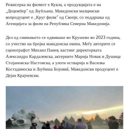
Режисерка на филмот е Кукла, а продукцијата е на
„Децембер“ од Љубљана. Македонски малцински
копродуцент е „Круг филм“ од Скопје, со поддршка од
Агенцијата за филм на Република Северна Македонија.
Дел од снимањето се одвиваше во Крушево во 2023 година,
со учество на бројна македонска екипа. Меѓу авторите се
сценографот Михаил Панев, кастинг директорката
Александра Кардалевска, актерките Марија Новак и Душица
Стојановска-Настовска, а улоги остварија и Василка
Костадиноска и Љубиша Бојовиќ. Македонски продуцент е
Дејан Крајчевски.