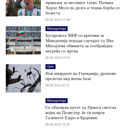
приказна за неговиот татко: Почина
Хорхе Меси по долга и тешка борба со
болеста
08.08.2026 21:44
Македонија
Бугарското МНР со критики за
Македонија поради случајот со Ива
Михајлова обвинета за сообраќајна
несреќа со жртва
08.08.2026 21:06
Свет
Нов инцидент во Германија, дронови
прелетаа над воена база
08.08.2026 20:32
Македонија
Се обновува патот од Првата светска
војна на Пелистер, ќе ги поврзе
Големото Езеро и Брајчино
08.08.2026 19:39