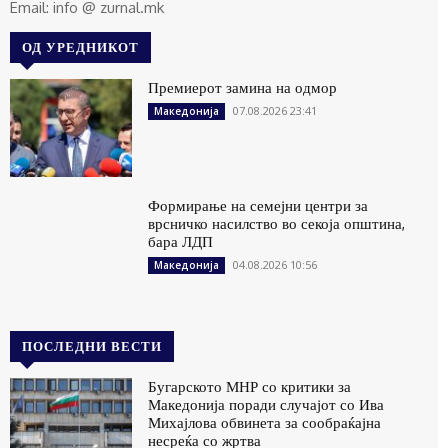
Email: info @ zurnal.mk
ОД УРЕДНИКОТ
Премиерот замина на одмор
07.08.2026 23:41
Македонија
Формирање на семејни центри за
врсничко насилство во секоја општина,
бара ЛДП
04.08.2026 10:56
Македонија
ПОСЛЕДНИ ВЕСТИ
Бугарското МНР со критики за
Македонија поради случајот со Ива
Михајлова обвинета за сообраќајна
несреќа со жртва