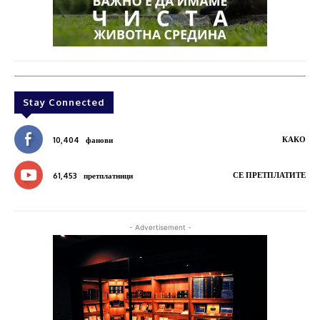
Stay Connected
КАКО
10,404
фанови
СЕ ПРЕТПЛАТИТЕ
61,453
претплатници
- Advertisement -