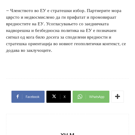
– Членството во ЕУ е стратешки избор. Партнерите мора
цврсто и недвосмислено да ги прифатат и промовираат
вредностите на ЕУ. Усогласувањето со заедничката
надворешна и безбедносна политика на ЕУ е позначаен
сигнал од кога било досега за споделени вредности и
стратешка ориентација во новиот геополитички контекст, се
додава во заклучоците.
Facebook
X
WhatsApp
XH M