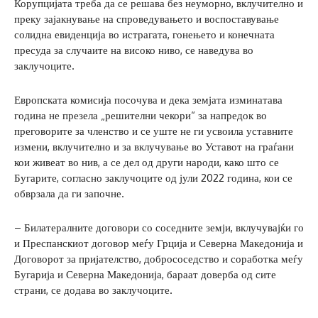
Корупцијата треба да се решава без неуморно, вклучително и
преку зајакнување на спроведувањето и воспоставување
солидна евиденција во истрагата, гонењето и конечната
пресуда за случаите на високо ниво, се наведува во
заклучоците.
Европската комисија посочува и дека земјата изминатава
година не презела „решителни чекори“ за напредок во
преговорите за членство и се уште не ги усвоила уставните
измени, вклучително и за вклучување во Уставот на граѓани
кои живеат во нив, а се дел од други народи, како што се
Бугарите, согласно заклучоците од јули 2022 година, кои се
обврзала да ги започне.
– Билатералните договори со соседните земји, вклучувајќи го
и Преспанскиот договор меѓу Грција и Северна Македонија и
Договорот за пријателство, добрососедство и соработка меѓу
Бугарија и Северна Македонија, бараат доверба од сите
страни, се додава во заклучоците.