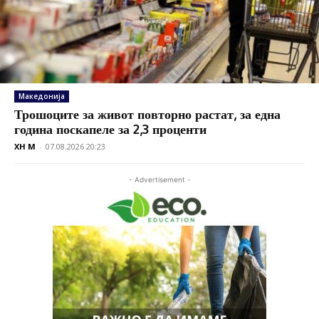
Македонија
Трошоците за живот повторно растат, за една
година поскапеле за 2,3 проценти
XH M
-
07.08.2026 20:23
- Advertisement -