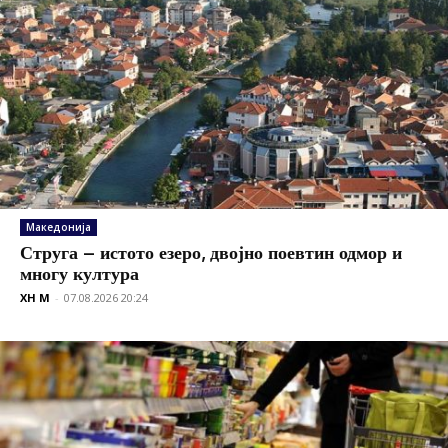
Македонија
Струга – истото езеро, двојно поевтин одмор и
многу култура
XH M
-
07.08.2026 20:24