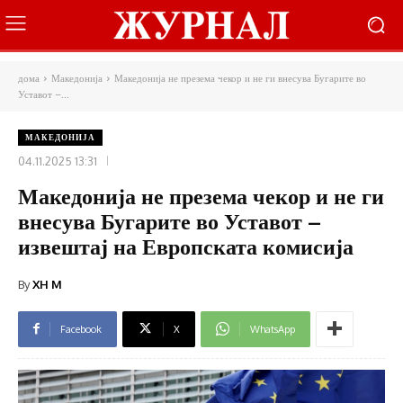
дома
Македонија
Македонија не презема чекор и не ги внесува Бугарите во
Уставот –...
МАКЕДОНИЈА
04.11.2025 13:31
Македонија не презема чекор и не ги
внесува Бугарите во Уставот –
извештај на Европската комисија
By
XH M
Facebook
X
WhatsApp