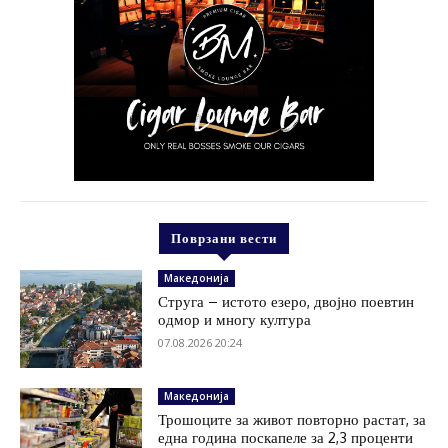
Поврзани вести
Македонија
Струга – истото езеро, двојно поевтин
одмор и многу култура
07.08.2026 20:24
Македонија
Трошоците за живот повторно растат, за
една година поскапеле за 2,3 проценти