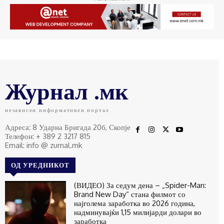
Журнал .мк
независен информативен портал
Адреса: 8 Ударна Бригада 20б, Скопје
Телефон: + 389 2 3217 815
Email: info @ zurnal.mk
ОД УРЕДНИКОТ
(ВИДЕО) За седум дена – „Spider-Man:
Brand New Day“ стана филмот со
најголема заработка во 2026 година,
надминувајќи 1,15 милијарди долари во
заработка