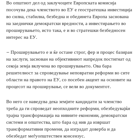
Во општиот дел од заклучоците Европската комисија
посочува дека членството во ЕУ е геостратешка инвестиција
во силна, стабилна, безбедна и обединета Европа заснована
на заеднички демократски вредности, а инвестирањето во
проширувањето, исто така, е и во стратешки безбедносен
интерес на ЕУ.
– Проширувањето е и ќе остане строг, фер и процес базиран
на заслуги, заснован на објективниот напредок постигнат од
секоја земја вклучена во проширувањето. Ова бара
решителност за спроведување неповратни реформи во сите
области на правото на ЕУ, со посебен акцент на основите на
процесот на проширување, се вели во документот.
Во него се наведува дека земјите кандидати за членство
треба да ги спроведат неопходните реформи, обезбедувајќи
трајна трансформација на нивните економии, демократски
системи и општества, што бара од нив да извршат
трансформативни промени, да изградат доверба и да
обезбедат меѓуопштествен консензус.