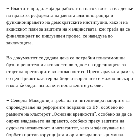
– Властите продолжија да работат на патоказите за владеење
на правото, реформата на јавната администрација и
функционирањето на демократските институции, како и на
акцискиот план за заштита на малцинствата, кои треба да се
финализираат во инклузивен процес, се наведува во
заклучоците.
Во документот се додава дека се потребни понатамошни
брзи и решителни активности во однос на одредниците за
старт на преговорите во согласност со Преговарачката рамка,
со цел Првиот кластер да биде отворен што е можно поскоро
и кога ќе бидат исполнети поставените услови.
– Северна Македонија треба да ги интензивира напорите за
спроведување на реформите поврзани со ЕУ, особено во
рамките на кластерот „Основни вредности“, особено за да се
одржи владеењето на правото, особено преку заштита на
судската независност и интегритет, како и зајакнување на
борбата против корупцијата и организираниот криминал.