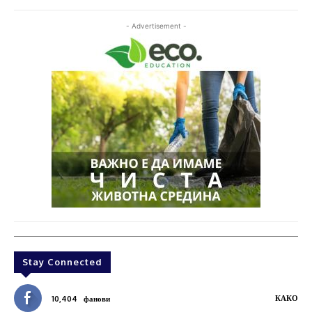
- Advertisement -
Stay Connected
КАКО
10,404
фанови