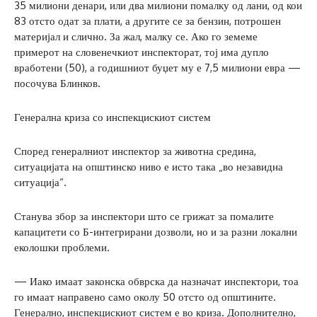
35 милиони денари, или два милиони помалку од лани, од кои
83 отсто одат за плати, а другите се за бензин, потрошен
материјал и слично. За жал, малку се. Ако го земеме
примерот на словенечкиот инспекторат, тој има дупло
вработени (50), а годишниот буџет му е 7,5 милиони евра —
посочува Блинков.
Генерална криза со инспекцискиот систем
Според генералниот инспектор за животна средина,
ситуацијата на општинско ниво е исто така „во незавидна
ситуација“.
Станува збор за инспектори што се грижат за помалите
капацитети со Б-интегрирани дозволи, но и за разни локални
еколошки проблеми.
— Иако имаат законска обврска да назначат инспектори, тоа
го имаат направено само околу 50 отсто од општините.
Генерално, инспекцискиот систем е во криза. Дополнително,