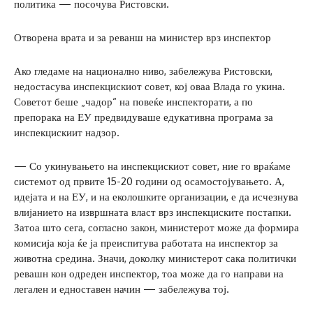
политика — посочува Ристовски.
Отворена врата и за реванш на министер врз инспектор
Ако гледаме на национално ниво, забележува Ристовски,
недостасува инспекцискиот совет, кој оваа Влада го укина.
Советот беше „чадор“ на повеќе инспекторати, а по
препорака на ЕУ предвидуваше едукативна програма за
инспекцискиит надзор.
— Со укинувањето на инспекцискиот совет, ние го враќаме
системот од првите 15-20 години од осамостојувањето. А,
идејата и на ЕУ, и на еколошките организации, е да исчезнува
влијанието на извршната власт врз инспекциските постапки.
Затоа што сега, согласно закон, министерот може да формира
комисија која ќе ја преиспитува работата на инспектор за
животна средина. Значи, доколку министерот сака политички
ревашн кон одреден инспектор, тоа може да го направи на
легален и едноставен начин — забележува тој.