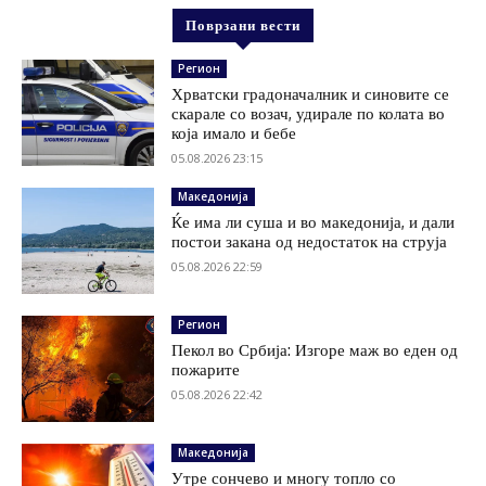
Поврзани вести
Регион
Хрватски градоначалник и синовите се
скарале со возач, удирале по колата во
која имало и бебе
05.08.2026 23:15
Македонија
Ќе има ли суша и во македонија, и дали
постои закана од недостаток на струја
05.08.2026 22:59
Регион
Пекол во Србија: Изгоре маж во еден од
пожарите
05.08.2026 22:42
Македонија
Утре сончево и многу топло со