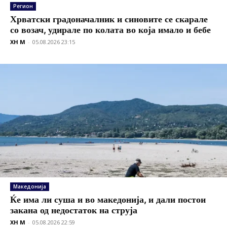
Регион
Хрватски градоначалник и синовите се скарале
со возач, удирале по колата во која имало и бебе
XH M
-
05.08.2026 23:15
Македонија
Ќе има ли суша и во македонија, и дали постои
закана од недостаток на струја
XH M
-
05.08.2026 22:59