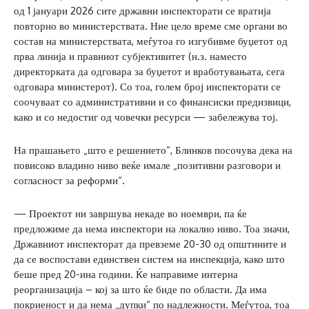
од 1 јануари 2026 сите државни инспекторати се вратија
повторно во министерствата. Ние цело време сме органи во
состав на министерствата, меѓутоа го изгубивме буџетот од
прва линија и правниот субјективитет (н.з. наместо
директорката да одговара за буџетот и вработувањата, сега
одговара министерот). Со тоа, голем број инспекторати се
соочуваат со административни и со финансиски предизвици,
како и со недостиг од човечки ресурси — забележува тој.
На прашањето „што е решението“, Блинков посочува дека на
повисоко владино ниво веќе имале „позитивни разговори и
согласност за реформи“.
— Проектот ни завршува некаде во ноември, па ќе
предложиме да нема инспектори на локално ниво. Тоа значи,
Државниот инспекторат да превземе 20-30 од општините и
да се воспостави единствен систем на инспекција, како што
беше пред 20-ина години. Ќе направиме интерна
реорганизација – кој за што ќе биде по области. Да има
покриеност и да нема „дупки“ по надлежности. Меѓутоа, тоа