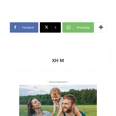
Facebook
X
WhatsApp
XH M
- Advertisement -