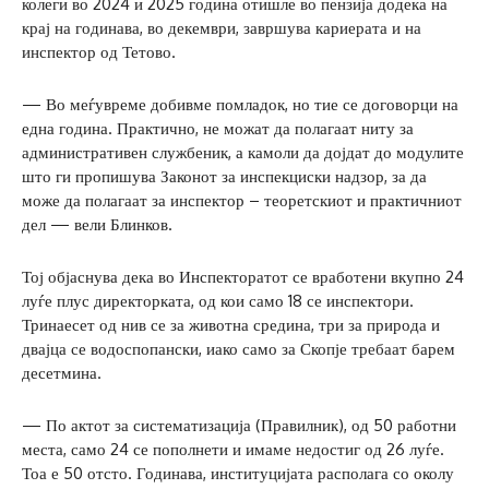
колеги во 2024 и 2025 година отишле во пензија додека на
крај на годинава, во декември, завршува кариерата и на
инспектор од Тетово.
— Во меѓувреме добивме помладок, но тие се договорци на
една година. Практично, не можат да полагаат ниту за
административен службеник, а камоли да дојдат до модулите
што ги пропишува Законот за инспекциски надзор, за да
може да полагаат за инспектор – теоретскиот и практичниот
дел — вели Блинков.
Тој објаснува дека во Инспекторатот се вработени вкупно 24
луѓе плус директорката, од кои само 18 се инспектори.
Тринаесет од нив се за животна средина, три за природа и
двајца се водоспопански, иако само за Скопје требаат барем
десетмина.
— По актот за систематизација (Правилник), од 50 работни
места, само 24 се пополнети и имаме недостиг од 26 луѓе.
Тоа е 50 отсто. Годинава, институцијата располага со околу