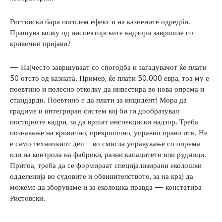
Ристовски бара поголем ефект и на казнените одредби.
Прашува колку од инспекторските надзори завршиле со
кривични пријави?
— Најчесто завршуваат со спогодба и загадувачот ќе плати
50 отсто од казната. Пример, ќе плати 50.000 евра, тоа му е
поевтино и полесно отколку да инвестира во нова опрема и
стандарди. Поевтино е да плати за инцидент! Мора да
градиме и интегриран систем кој би ги дообразувал
постојните кадри, за да вршат инспекциски надзор. Треба
познавање на кривично, прекршочно, управно право итн. Не
е само техничкиот дел – во смисла управување со опрема
или на контрола на фабрики, разни капацитети или рудници.
Притоа, треба да се формираат специјализирани еколошки
одделенија во судовите и обвинителството, за на крај да
можеме да зборуваме и за еколошка правда — констатира
Ристовски.