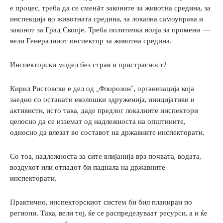
е процес, треба да се сменaт законите за животна средина, за
инспекција во животната средина, за локална самоуправа и
законот за Град Скопје. Треба политичка волја за промени —
вели Генералниот инспектор за животна средина.
Инспекторски модел без страв и пристрасност?
Кирил Ристовски е дел од „Флорозон“, организација која
заедно со останати еколошки здруженија, иницијативи и
активисти, исто така, даде предлог локалните инспектори
целосно да се изземат од надлежноста на општините,
односно да влезат во составот на државните инспекторати.
Со тоа, надлежноста за сите влијанија врз почвата, водата,
воздухот или отпадот би паднала на државните
инспекторати.
Практично, инспекторскиот систем би бил планиран по
региони. Така, вели тој, ќе се распределуваат ресурси, а и ќе