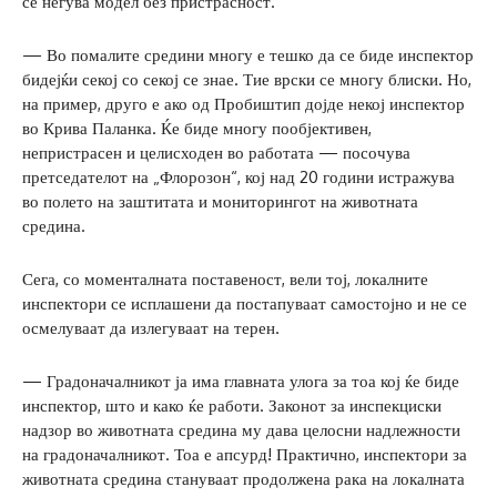
се негува модел без пристрасност.
— Во помалите средини многу е тешко да се биде инспектор
бидејќи секој со секој се знае. Тие врски се многу блиски. Но,
на пример, друго е ако од Пробиштип дојде некој инспектор
во Крива Паланка. Ќе биде многу пообјективен,
непристрасен и целисходен во работата — посочува
претседателот на „Флорозон“, кој над 20 години истражува
во полето на заштитата и мониторингот на животната
средина.
Сега, со моменталната поставеност, вели тој, локалните
инспектори се исплашени да постапуваат самостојно и не се
осмелуваат да излегуваат на терен.
— Градоначалникот ја има главната улога за тоа кој ќе биде
инспектор, што и како ќе работи. Законот за инспекциски
надзор во животната средина му дава целосни надлежности
на градоначалникот. Тоа е апсурд! Практично, инспектори за
животната средина стануваат продолжена рака на локалната