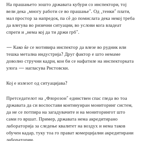
На прашањето зошто државата кубури со инспектори, тој
вели дека „многу работи се во прашање“. Од „тенки“ плати,
мал простор за напредок, па сѐ до помислата дека некој треба
да влегува во ризични ситуации, во услови кога владеат
спреги и „нема кој да ти држи грб“.
— Како ќе се мотивира инспектор да влезе во рудник или
тешка метална индустрија? Друг фактор е што немаме
доволно стручни кадри, кои би се нафатиле на инспекторката
улога — нагласува Ристовски.
Кој е излезот од ситуацијава?
Претседателот на „Флорозон“ единствен спас гледа во тоа
државата да си воспостави континуиран мониторинг систем,
да не се потпира на загадувачите и на мониторингот што
сами го вршат. Пример, државата нема акредитирано
лабораторија за следење квалитет на воздух и нема таков
обучен кадар, туку тоа го прават комерцијални акредитирани
лаборатории.