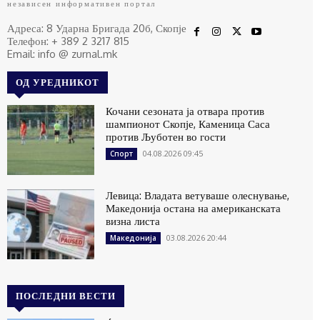
независен информативен портал
Адреса: 8 Ударна Бригада 20б, Скопје
Телефон: + 389 2 3217 815
Email: info @ zurnal.mk
ОД УРЕДНИКОТ
Кочани сезоната ја отвара против
шампионот Скопје, Каменица Саса
против Љуботен во гости
04.08.2026 09:45
Спорт
Левица: Владата ветуваше олеснување,
Македонија остана на американската
визна листа
03.08.2026 20:44
Македонија
ПОСЛЕДНИ ВЕСТИ