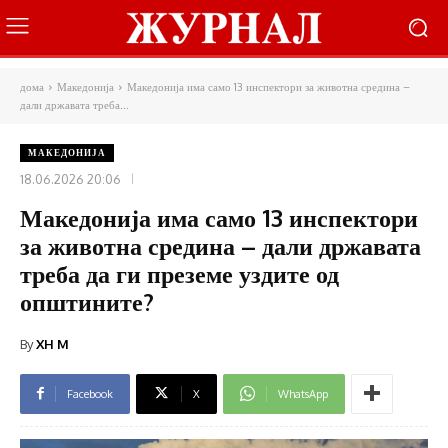
дома
Македонија
Македонија има само 13 инспектори за животна средина –
дали државата треба...
МАКЕДОНИЈА
18.06.2026 20:06
Македонија има само 13 инспектори
за животна средина – дали државата
треба да ги преземе уздите од
општините?
By
XH M
Facebook
X
WhatsApp