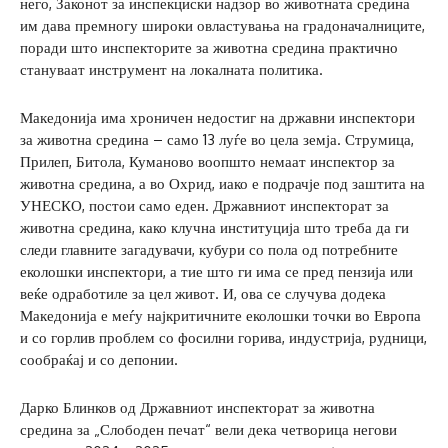
него, Законот за инспекциски надзор во животната средина
им дава премногу широки овластувања на градоначалниците,
поради што инспекторите за животна средина практично
стануваат инструмент на локалната политика.
Македонија има хроничен недостиг на државни инспектори
за животна средина – само 13 луѓе во цела земја. Струмица,
Прилеп, Битола, Куманово воопшто немаат инспектор за
животна средина, а во Охрид, иако е подрачје под заштита на
УНЕСКО, постои само еден. Државниот инспекторат за
животна средина, како клучна институција што треба да ги
следи главните загадувачи, кубури со пола од потребните
еколошки инспектори, а тие што ги има се пред пензија или
веќе одработиле за цел живот. И, ова се случува додека
Македонија е меѓу најкритичните еколошки точки во Европа
и со горлив проблем со фосилни горива, индустрија, рудници,
сообраќај и со депонии.
Дарко Блинков од Државниот инспекторат за животна
средина за „Слободен печат“ вели дека четворица негови