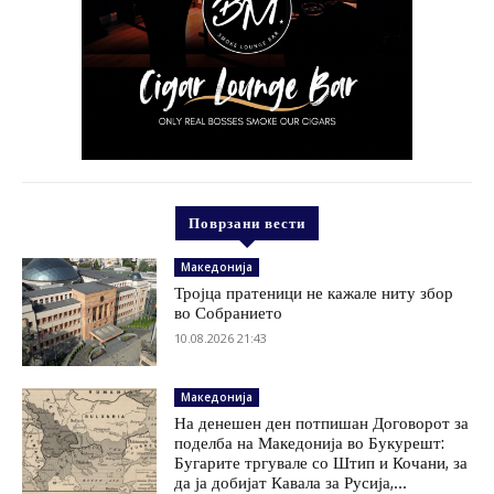
Поврзани вести
Македонија
Тројца пратеници не кажале ниту збор
во Собранието
10.08.2026 21:43
Македонија
На денешен ден потпишан Договорот за
поделба на Македонија во Букурешт:
Бугарите тргувале со Штип и Кочани, за
да ја добијат Кавала за Русија,...