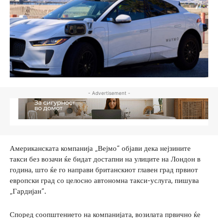
- Advertisement -
Американската компанија „Вејмо“ објави дека нејзините
такси без возачи ќе бидат достапни на улиците на Лондон в
година, што ќе го направи британскиот главен град првиот
европски град со целосно автономна такси-услуга, пишува
„Гардијан“.
Според соопштението на компанијата, возилата првично ќе