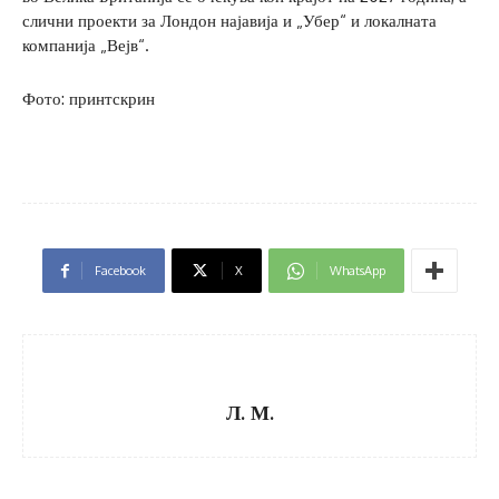
слични проекти за Лондон најавија и „Убер“ и локалната
компанија „Вејв“.
Фото: принтскрин
Facebook
X
WhatsApp
Л. М.