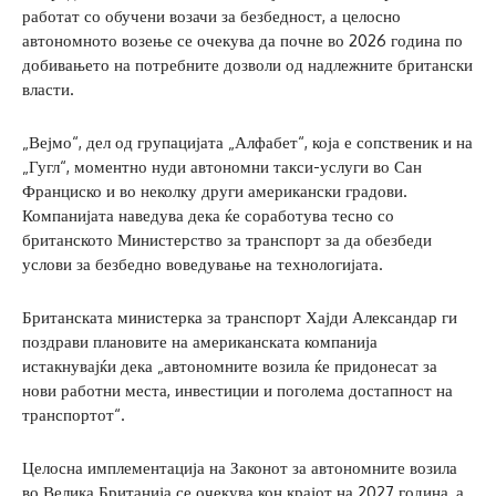
работат со обучени возачи за безбедност, а целосно
автономното возење се очекува да почне во 2026 година по
добивањето на потребните дозволи од надлежните британски
власти.
„Вејмо“, дел од групацијата „Алфабет“, која е сопственик и на
„Гугл“, моментно нуди автономни такси-услуги во Сан
Франциско и во неколку други американски градови.
Компанијата наведува дека ќе соработува тесно со
британското Министерство за транспорт за да обезбеди
услови за безбедно воведување на технологијата.
Британската министерка за транспорт Хајди Александар ги
поздрави плановите на американската компанија
истакнувајќи дека „автономните возила ќе придонесат за
нови работни места, инвестиции и поголема достапност на
транспортот“.
Целосна имплементација на Законот за автономните возила
во Велика Британија се очекува кон крајот на 2027 година, а