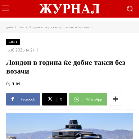
дома
Свет
Лондон в година ќе добие такси без возачи
СВЕТ
15.10.2025 14:21
Лондон в година ќе добие такси без
возачи
By
Л. М.
Facebook
X
WhatsApp