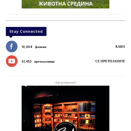
Stay Connected
КАКО
10,404
фанови
СЕ ПРЕТПЛАТИТЕ
61,453
претплатници
- Advertisement -