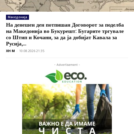
Македонија
На денешен ден потпишан Договорот за поделба
на Македонија во Букурешт: Бугарите тргувале
со Штип и Кочани, за да ја добијат Кавала за
Русија,...
XH M
-
10.08.2026 21:35
- Advertisement -