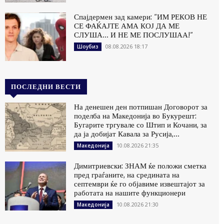
Спајдермен зад камери: “ИМ РЕКОВ НЕ
СЕ ФАЌАЈТЕ АМА КОЈ ДА МЕ
СЛУША… И НЕ МЕ ПОСЛУШАА!“
08.08.2026 18:17
Шоубиз
ПОСЛЕДНИ ВЕСТИ
На денешен ден потпишан Договорот за
поделба на Македонија во Букурешт:
Бугарите тргувале со Штип и Кочани, за
да ја добијат Кавала за Русија,...
10.08.2026 21:35
Македонија
Димитриевски: ЗНАМ ќе положи сметка
пред граѓаните, на средината на
септември ќе го објавиме извештајот за
работата на нашите функционери
10.08.2026 21:30
Македонија