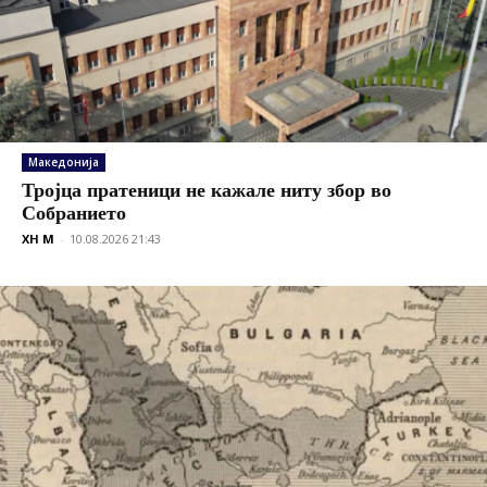
Македонија
Тројца пратеници не кажале ниту збор во
Собранието
XH M
-
10.08.2026 21:43