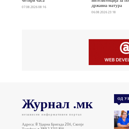
четири часа
интелигенција за п
државна матура
07.08.2026 08:16
06.08.2026 23:18
Журнал .мк
ОД У
независен информативен портал
Адреса: 8 Ударна Бригада 20б, Скопје
Телефон: + 389 2 3217 815