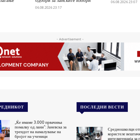
олагање
одбори за ланските избори
06.08.2026 23:07
06.08.2026 23:17
- Advertisement -
РЕДНИКОТ
ПОСЛЕДНИ ВЕСТИ
„Ќе имаме 3.000 првачиња
помалку од лани“: Јаневска за
Средношколци от
трендот на намалување на
користеле вештач
бројот на ученици
интелигенција за 