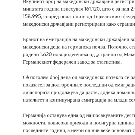
Вкупниот број на македонски државјани регистри
минатата година изнесувал 161.120, што е за над 2
158.995, според податоците од Германскиот федер
македонски државјани регистрирани како странци 
Бранот на емиграција на македонски државјани во 
македонски деца на германска почва. Поточно, ст
родени 1.620 новороденчиња од „странци од Маке
Германскиот федерален завод за статистика.
Сè поголем број деца од македонско потекло се ра
показател за долгорочните последици од емиграц
дијаспората продолжува да расте, додека домашна
наталитет и континуирана емиграција на млади сем
Германија останува една од најпосакуваните дест
можности, повисоки приходи и посигурна иднина з
последните години, а некои од нив веќе основаат 