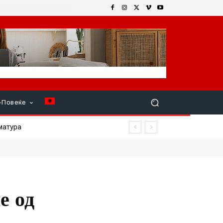
+Повеќе
тура
е од