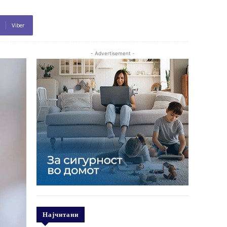
Viber
- Advertisement -
Најчитани