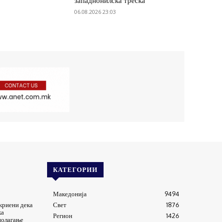
западнонилска треска
06.08.2026 23:03
КАТЕГОРИИ
Македонија
9494
криени дека
Свет
1876
ка
Регион
1426
полагање