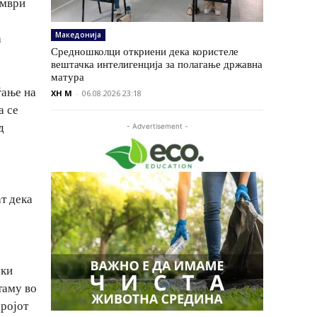
ември
Македонија
а
Средношколци откриени дека користеле
вештачка интелигенција за полагање државна
матура
ѓање на
XH M
-
06.08.2026 23:18
а се
д
- Advertisement -
т дека
ски
таму во
бројот