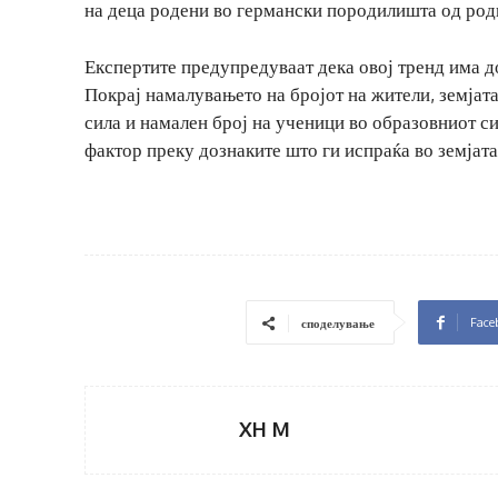
на деца родени во германски породилишта од род
Експертите предупредуваат дека овој тренд има 
Покрај намалувањето на бројот на жители, земјата
сила и намален број на ученици во образовниот с
фактор преку дознаките што ги испраќа во земјата
Face
споделување
XH M