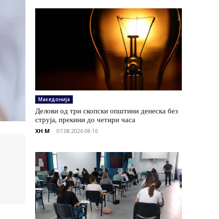
Македонија
Делови од три скопски општини денеска без
струја, прекини до четири часа
XH M
-
07.08.2026 08:16