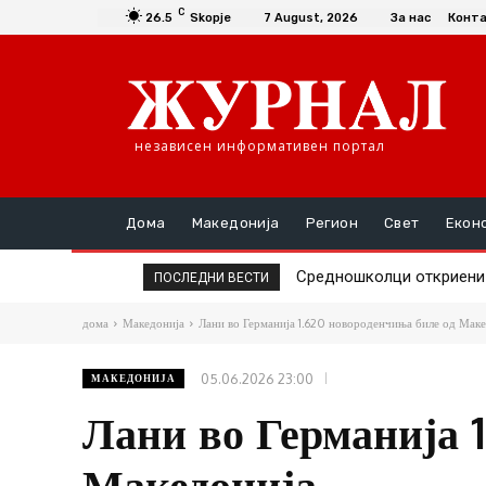
C
26.5
Skopje
7 August, 2026
За нас
Конт
независен информативен портал
Дома
Македонија
Регион
Свет
Екон
Средношколци откриени де
Единаесет општини сè у
ПОСЛЕДНИ ВЕСТИ
дома
Македонија
Лани во Германија 1.620 новороденчиња биле од Мак
05.06.2026 23:00
МАКЕДОНИЈА
Лани во Германија 
Македонија