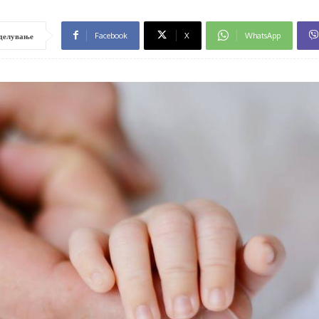
Facebook
X
WhatsApp
делување