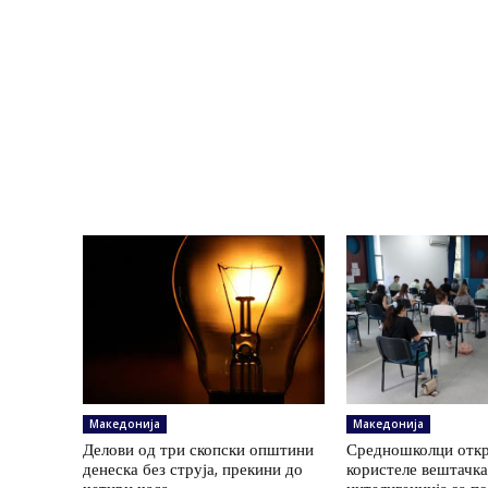
Македонија
Македонија
Делови од три скопски општини
Средношколци откр
денеска без струја, прекини до
користеле вештачк