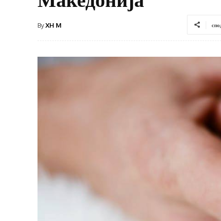
By
XH M
спо