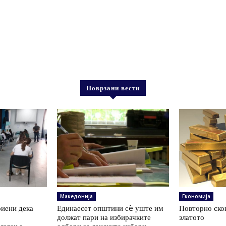
Поврзани вести
Македонија
Економија
иени дека
Единаесет општини сè уште им
Повторно скок
а
должат пари на избирачките
златото