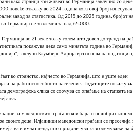
рани како странци кои живеат во Германија заклучно со дек
.000 повеќе отколку во 2024 година кога овој број изнесувал
ален завод за статистика. Од 2015 до 2025 година, бројот н
во Германија се зголемил за над 65.000.
Германија во 21 век е толку голем што довел до тренд на ра
атистиката покажува дека само минатата година во Германиј
донија“, заклучи Блумберг Адрија врз основа на податоци о
ѓаат во странство, најчесто во Германија, што е уште еден
ијата на работоспособното население. Податоците покажуваа
та демографска слика се соочува со опаѓање на стапката на
ејства.
инации за македонските граѓани кои бараат подобри економ
а своите деца. Илјадници македонски граѓани се преселија 
семејства и имаат деца, што придонесува за зголемување на 