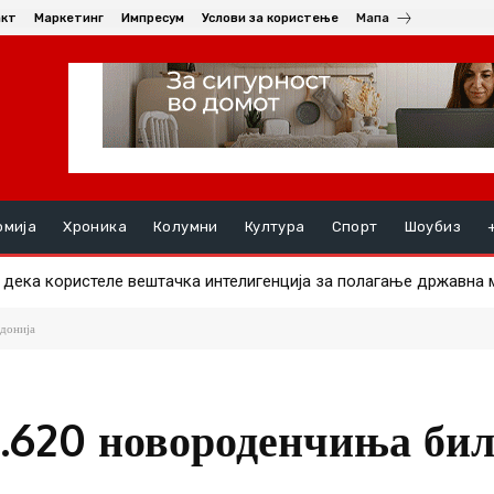
акт
Маркетинг
Импресум
Услови за користење
Мапа
омија
Хроника
Колумни
Култура
Спорт
Шоубиз
ка користеле вештачка интелигенција за полагање државна ма
ште им должат пари на избирачките одбори за ланските избори
едонија
1.620 новороденчиња бил