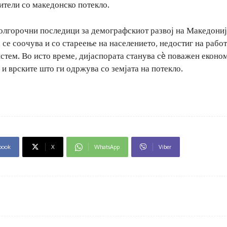
ители со македонско потекло.
долгорочни последици за демографскиот развој на Македониј
 се соочува и со стареење на населението, недостиг на рабо
истем. Во исто време, дијаспората станува сè поважен еконо
 и врските што ги одржува со земјата на потекло.
book
X
WhatsApp
Viber