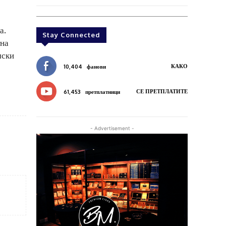
а.
Stay Connected
тна
мски
КАКО
10,404
фанови
СЕ ПРЕТПЛАТИТЕ
61,453
претплатници
- Advertisement -