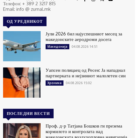
Телефон: + 389 2 3217 815
Email: info @ zurnal.mk
ОД УРЕДНИКОТ
Јули 2026 бил најуспешниот месец за
македонските аеродроми досега
04.08.2026 14:51
Македонија
Уапсен полицаец од Ресен: Ја нападнал
партнерката и нејзиниот малолетен син
04.08.2026 15:02
Хроника
ПОСЛЕДНИ ВЕСТИ
Проф. д-р Татјана Бошков ги презема
кормилото и контролата над
македонската воздухопловна навигација