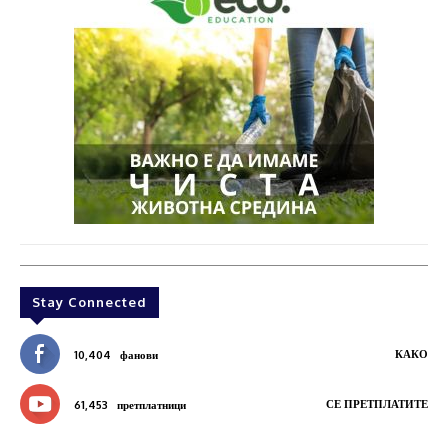
Stay Connected
КАКО
10,404
фанови
СЕ ПРЕТПЛАТИТЕ
61,453
претплатници