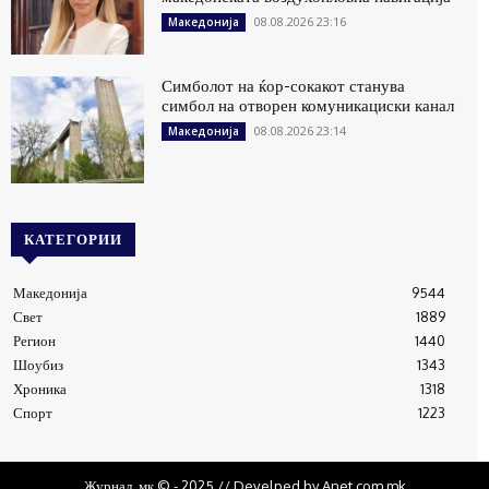
08.08.2026 23:16
Македонија
Симболот на ќор-сокакот станува
симбол на отворен комуникациски канал
08.08.2026 23:14
Македонија
КАТЕГОРИИ
Македонија
9544
Свет
1889
Регион
1440
Шоубиз
1343
Хроника
1318
Спорт
1223
Журнал .мк © - 2025 // Develped by Anet.com.mk