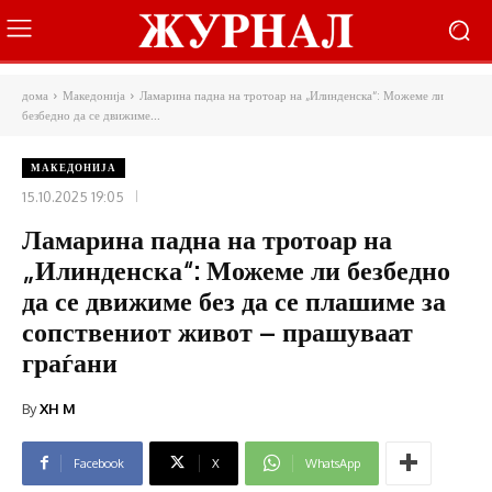
дома
Македонија
Ламарина падна на тротоар на „Илинденска“: Можеме ли
безбедно да се движиме...
МАКЕДОНИЈА
15.10.2025 19:05
Ламарина падна на тротоар на
„Илинденска“: Можеме ли безбедно
да се движиме без да се плашиме за
сопствениот живот – прашуваат
граѓани
By
XH M
Facebook
X
WhatsApp