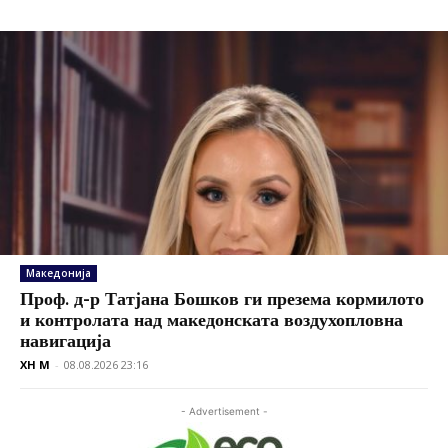
Македонија
Проф. д-р Татјана Бошков ги презема кормилото
и контролата над македонската воздухопловна
навигација
XH M
-
08.08.2026 23:16
- Advertisement -