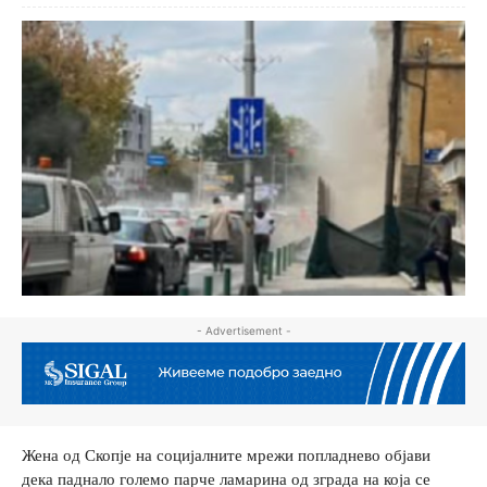
- Advertisement -
Жена од Скопје на социјалните мрежи попладнево објави
дека паднало големо парче ламарина од зграда на која се