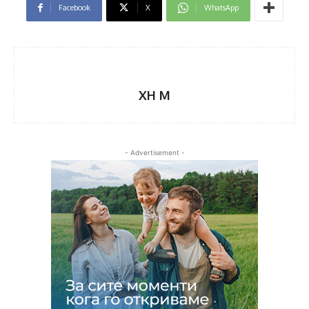
Facebook
X
WhatsApp
XH M
- Advertisement -