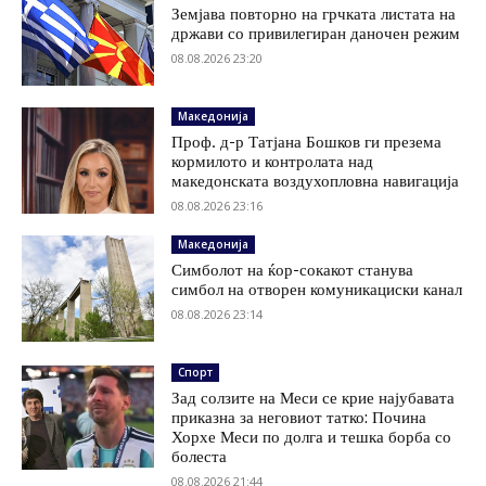
Земјава повторно на грчката листата на
држави со привилегиран даночен режим
08.08.2026 23:20
Македонија
Проф. д-р Татјана Бошков ги презема
кормилото и контролата над
македонската воздухопловна навигација
08.08.2026 23:16
Македонија
Симболот на ќор-сокакот станува
симбол на отворен комуникациски канал
08.08.2026 23:14
Спорт
Зад солзите на Меси се крие најубавата
приказна за неговиот татко: Почина
Хорхе Меси по долга и тешка борба со
болеста
08.08.2026 21:44