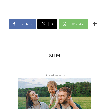
Facebook
X
WhatsApp
XH M
- Advertisement -