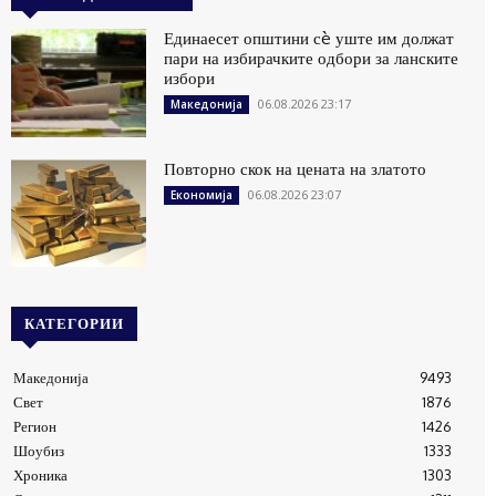
Единаесет општини сè уште им должат
пари на избирачките одбори за ланските
избори
06.08.2026 23:17
Македонија
Повторно скок на цената на златото
06.08.2026 23:07
Економија
КАТЕГОРИИ
Македонија
9493
Свет
1876
Регион
1426
Шоубиз
1333
Хроника
1303