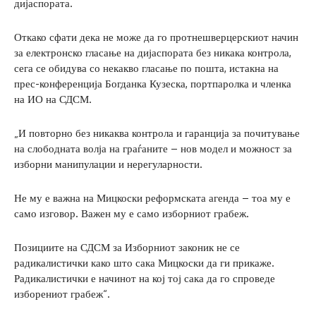
дијаспората.
Откако сфати дека не може да го протнешверцерскиот начин
за електронско гласање на дијаспората без никака контрола,
сега се обидува со некакво гласање по пошта, истакна на
прес-конференција Богданка Кузеска, портпаролка и членка
на ИО на СДСМ.
„И повторно без никаква контрола и гаранција за почитување
на слободната волја на граѓаните – нов модел и можност за
изборни манипулации и нерегуларности.
Не му е важна на Мицкоски реформската агенда – тоа му е
само изговор. Важен му е само изборниот грабеж.
Позициите на СДСМ за Изборниот законик не се
радикалистички како што сака Мицкоски да ги прикаже.
Радикалистички е начинот на кој тој сака да го спроведе
изборениот грабеж“.