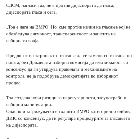
СДСМ, нагласи таа, не е против дијаспората да гласа,
дијаспората гласа и сега.
„Тоа е лага на ВМРО. Но, сме против начин на гласање кој не
обезбедува сигурност, транспарентност и заштита на
изборната волја.
Предлогот електронското гласање да се замени со гласање по
пошта, без Државната изборна комисија да има можност со
консензус да ги утврдува правилата и механизмите на
контрола, не ја подобрува демократијата во изборниот
процес.
Тоа создава нови ризици за нерегуларности, злоупотреби и
изборни манипулации.
Опасно и загрижувачки е тоа што ВМРО категорично одбива
ДИК, со консензус, да ги регулира процедурите за гласањето
на дијаспората.