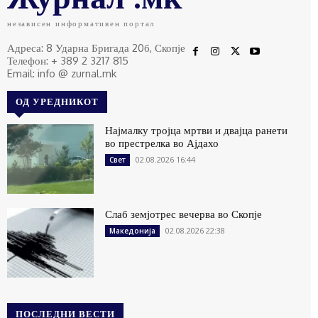
независен информативен портал
Адреса: 8 Ударна Бригада 20б, Скопје
Телефон: + 389 2 3217 815
Email: info @ zurnal.mk
ОД УРЕДНИКОТ
Најмалку тројца мртви и двајца ранети
во престрелка во Ајдахо
02.08.2026 16:44
Свет
Слаб земјотрес вечерва во Скопје
02.08.2026 22:38
Македонија
ПОСЛЕДНИ ВЕСТИ