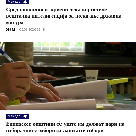
Македонија
Средношколци откриени дека користеле
вештачка интелигенција за полагање државна
матура
XH M
-
06.08.2026 23:18
Македонија
Единаесет општини сè уште им должат пари на
избирачките одбори за ланските избори