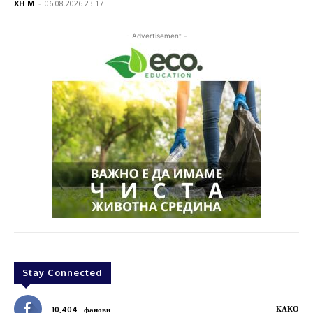
XH M
-
06.08.2026 23:17
- Advertisement -
Stay Connected
КАКО
10,404
фанови