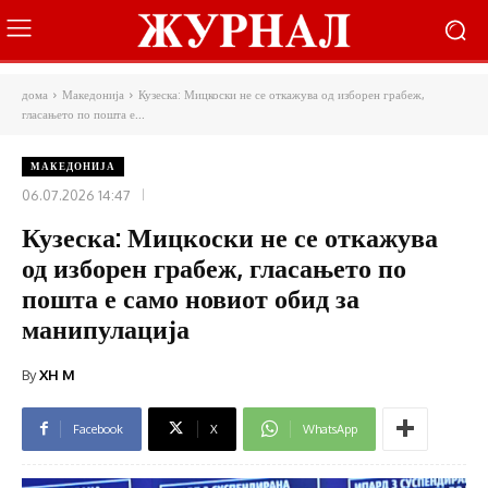
дома
Македонија
Кузеска: Мицкоски не се откажува од изборен грабеж,
гласањето по пошта е...
МАКЕДОНИЈА
06.07.2026 14:47
Кузеска: Мицкоски не се откажува
од изборен грабеж, гласањето по
пошта е само новиот обид за
манипулација
By
XH M
Facebook
X
WhatsApp