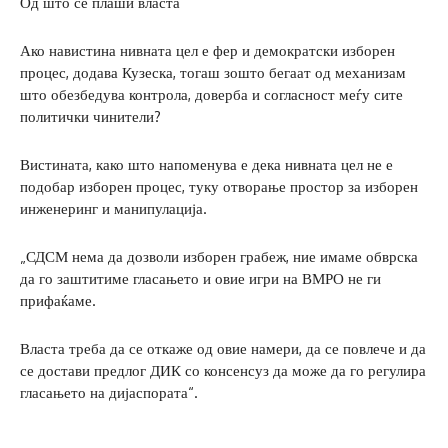
Од што се плаши власта“
Ако навистина нивната цел е фер и демократски изборен
процес, додава Кузеска, тогаш зошто бегаат од механизам
што обезбедува контрола, доверба и согласност меѓу сите
политички чинители?
Вистината, како што напоменува е дека нивната цел не е
подобар изборен процес, туку отворање простор за изборен
инженеринг и манипулација.
„СДСМ нема да дозволи изборен грабеж, ние имаме обврска
да го заштитиме гласањето и овие игри на ВМРО не ги
прифаќаме.
Власта треба да се откаже од овие намери, да се повлече и да
се достави предлог ДИК со консенсуз да може да го регулира
гласањето на дијаспората“.