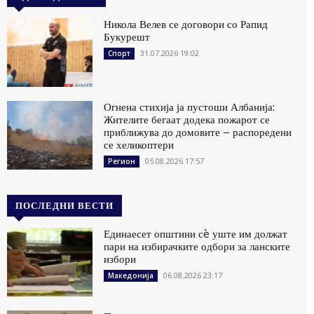
Никола Велев се договори со Рапид
Букурешт
31.07.2026 19:02
Спорт
Огнена стихија ја пустоши Албанија:
Жителите бегаат додека пожарот се
приближува до домовите – распоредени
се хеликоптери
05.08.2026 17:57
Регион
ПОСЛЕДНИ ВЕСТИ
Единаесет општини сè уште им должат
пари на избирачките одбори за ланските
избори
06.08.2026 23:17
Македонија