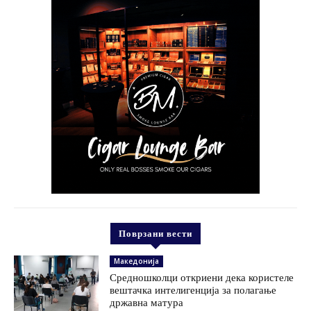
Поврзани вести
Македонија
Средношколци откриени дека користеле
вештачка интелигенција за полагање
државна матура