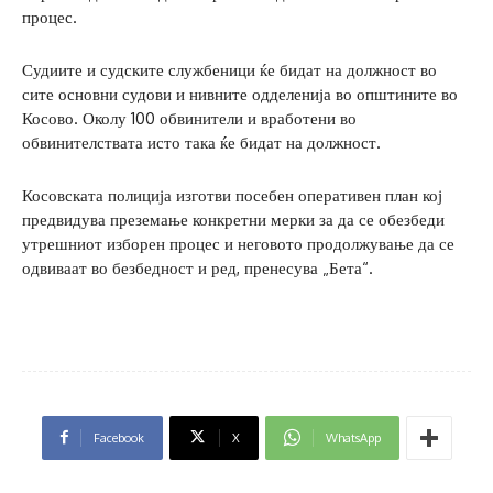
процес.
Судиите и судските службеници ќе бидат на должност во
сите основни судови и нивните одделенија во општините во
Косово. Околу 100 обвинители и вработени во
обвинителствата исто така ќе бидат на должност.
Косовската полиција изготви посебен оперативен план кој
предвидува преземање конкретни мерки за да се обезбеди
утрешниот изборен процес и неговото продолжување да се
одвиваат во безбедност и ред, пренесува „Бета“.
Facebook
X
WhatsApp