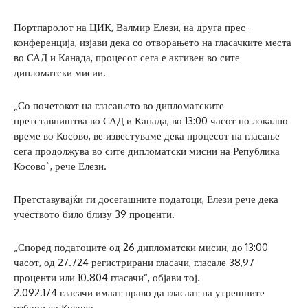
Портпаролот на ЦИК, Валмир Елези, на друга прес-
конференција, изјави дека со отворањето на гласачките места
во САД и Канада, процесот сега е активен во сите
дипломатски мисии.
„Со почетокот на гласањето во дипломатските
претставништва во САД и Канада, во 13:00 часот по локално
време во Косово, ве известуваме дека процесот на гласање
сега продолжува во сите дипломатски мисии на Република
Косово“, рече Елези.
Претставувајќи ги досегашните податоци, Елези рече дека
учеството било близу 39 проценти.
„Според податоците од 26 дипломатски мисии, до 13:00
часот, од 27.724 регистрирани гласачи, гласале 38,97
проценти или 10.804 гласачи“, објави тој.
2.092.174 гласачи имаат право да гласаат на утрешните
избори во Косово.