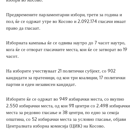
Предвремените парламентарни избори, трети за година и
пол, ќе се одржат утре во Косово и 2.092.174 гласачи имаат
право да гласаат.
Изборната кампања ќе се одвива наутро до 7 часот наутро,
кога ќе се отворат гласачките места, кои ќе се затворат во 19
часот.
На изборите учествуваат 21 политички субјект, со 902
кандидати за пратеници, од кои три коалиции, 17 политички
партии и еден независен кандидат.
Изборите ќе се одржат во 949 избирачки места, со вкупно
2.550 избирачки места, од кои 911 центри со 2.498 избирачки
места за редовно гласање и 38 центри, по едно за секоја
општина, со 52 избирачки места за условно гласање, објави
Централната изборна комисија (ЦИК) на Косово.