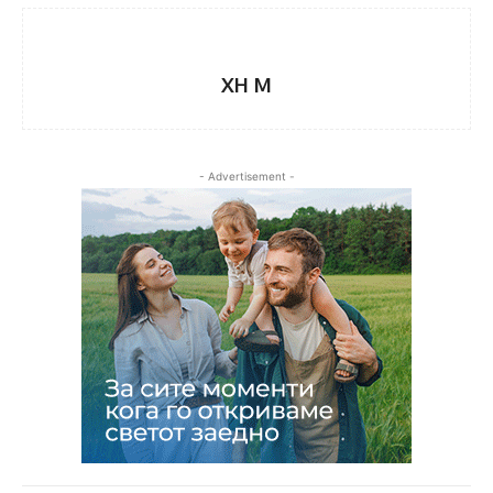
XH M
- Advertisement -