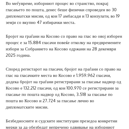
Во меѓувреме, изборниот процес во странство, покрај
гласањето по пошта, денес беше физички спроведен во 30
дипломатски мисии, од кои 17 амбасади и 13 конзулати, во 19
земји со вкупно 47 избирачки места.
Бројот на граѓани на Косово со право на глас во овој изборен
процес е за 15.884 гласачи повеќе отколку на предвремените
избори за Собранието на Косово одржани на 28 декември
2025 година.
Според регистарот на гласачи, бројот на граѓани со право на
глас на гласачките места во Косово е 1.959.962 гласачи,
додека бројот на граѓани регистрирани за гласање надвор од
Косово е 132.212 гласачи, од кои 100.970 се регистрирани за
гласање по пошта надвор од Косово, 3.518 за гласање по
пошта во Косово и 27.724 за гласање лично во
дипломатските мисии.
Безбедносните и судските институции презедоа конкретни
мерки за да обезбедат непречено одвивање на изборниот