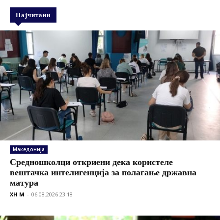
Најчитани
Македонија
Средношколци откриени дека користеле
вештачка интелигенција за полагање државна
матура
XH M
-
06.08.2026 23:18