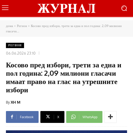
дома
Регион
Косово пред избори, трети за една и пол година: 2,09 милиони
гласачи...
РЕГИОН
06.06.2026 23:10
Косово пред избори, трети за една и
пол година: 2,09 милиони гласачи
имаат право на глас на утрешните
избори
By
XH M
Facebook
X
WhatsApp