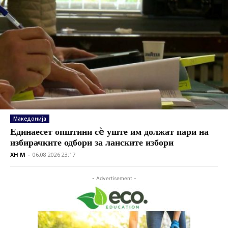
Македонија
Единаесет општини сè уште им должат пари на
избирачките одбори за ланските избори
XH M
-
06.08.2026 23:17
- Advertisement -