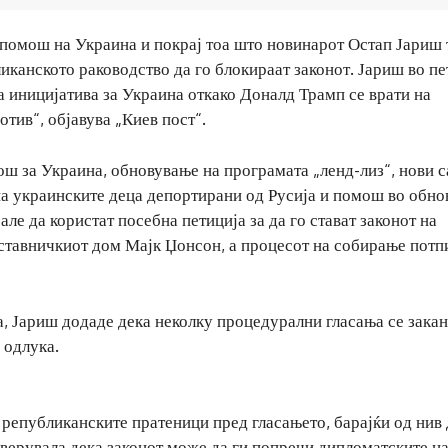
 помош на Украина и покрај тоа што новинарот Остап Јариш
иканското раководство да го блокираат законот. Јариш во пе
ата иницијатива за Украина откако Доналд Трамп се врати на
отив“, објавува „Киев пост“.
ш за Украина, обновување на програмата „ленд-лиз“, нови 
на украинските деца депортирани од Русија и помош во обно
ле да користат посебна петиција за да го стават законот на
тставничкиот дом Мајк Џонсон, а процесот на собирање потп
, Јариш додаде дека неколку процедурални гласања се зака
 одлука.
 републиканските пратеници пред гласањето, барајќи од нив 
, верувала дека законот може да ги попречи дипломатските н