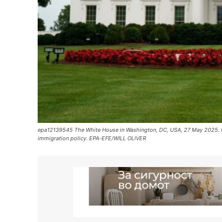
epa12139545 The White House in Washington, DC, USA, 27 May 2025. US
immigration policy. EPA-EFE/WILL OLIVER