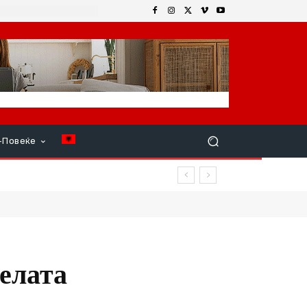
+Повеќе
елата