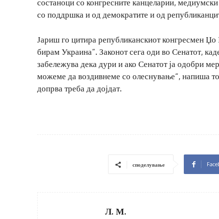
состаноци со конгресните канцеларии, медиумски
со поддршка и од демократите и од републиканци
Јариш го цитира републиканскиот конгресмен Џо В
бирам Украина“. Законот сега оди во Сенатот, кад
забележува дека дури и ако Сенатот ја одобри мер
можеме да воздивнеме со олеснување“, напиша тој
допрва треба да дојдат.
Face
споделување
Л. М.