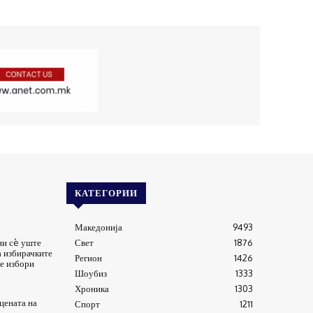
КАТЕГОРИИ
Македонија
9493
ни сè уште
Свет
1876
а избирачките
Регион
1426
е избори
Шоубиз
1333
Хроника
1303
цената на
Спорт
1211