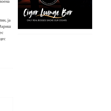
воена
ин, ја
 Јариш
ес
цес