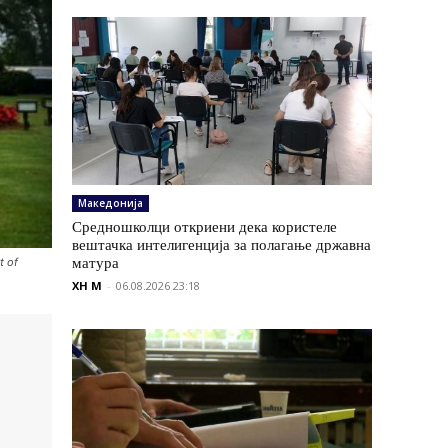
Македонија
Средношколци откриени дека користеле
вештачка интелигенција за полагање државна
матура
t of
XH M
-
06.08.2026 23:18