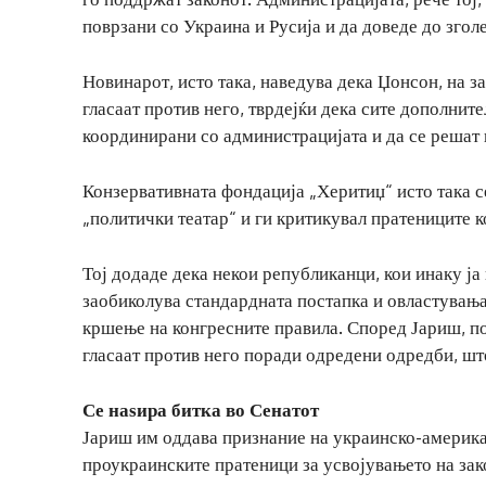
поврзани со Украина и Русија и да доведе до згол
Новинарот, исто така, наведува дека Џонсон, на з
гласаат против него, тврдејќи дека сите дополнит
координирани со администрацијата и да се решат 
Конзервативната фондација „Херитиџ“ исто така се
„политички театар“ и ги критикувал пратениците к
Тој додаде дека некои републиканци, кои инаку ја
заобиколува стандардната постапка и овластувања
кршење на конгресните правила. Според Јариш, п
гласаат против него поради одредени одредби, шт
Се наѕира битка во Сенатот
Јариш им оддава признание на украинско-америка
проукраинските пратеници за усвојувањето на зак