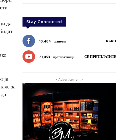
ети.
Stay Connected
ци да
 бидат
КАКО
10,404
фанови
ако
СЕ ПРЕТПЛАТИТЕ
61,453
претплатници
т ја
- Advertisement -
тале за
 да
,