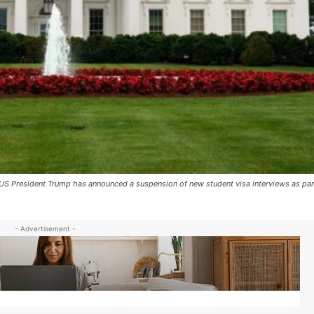
 President Trump has announced a suspension of new student visa interviews as par
- Advertisement -