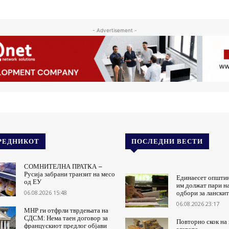
- Advertisement -
РЕДНИКОТ
ПОСЛЕДНИ ВЕСТИ
СОМНИТЕЛНА ПРАТКА –
Русија забрани транзит на месо
Единаесет општи
од ЕУ
им должат пари н
06.08.2026 15:48
одбори за ланскит
06.08.2026 23:17
МНР ги отфрли тврдењата на
СДСМ: Нема таен договор за
Повторно скок на 
францускиот предлог објави