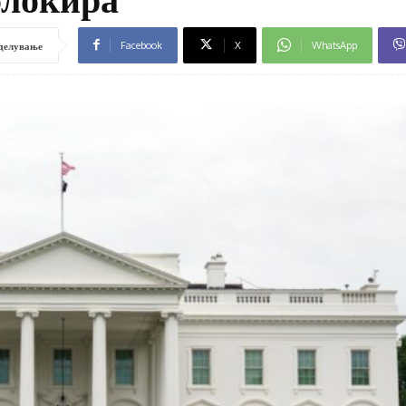
Facebook
X
WhatsApp
делување