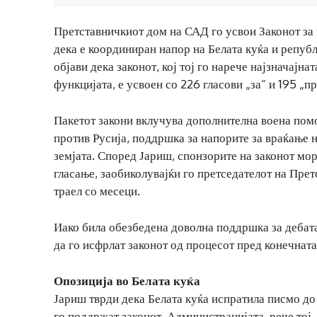
Претставничкиот дом на САД го усвои Законот за
дека е координиран напор на Белата куќа и републ
објави дека законот, кој тој го нарече најзначајн
функцијата, е усвоен со 226 гласови „за“ и 195 „пр
Пакетот закони вклучува дополнителна воена помо
против Русија, поддршка за напорите за враќање 
земјата. Според Јариш, спонзорите на законот мора
гласање, заобиколувајќи го претседателот на Пре
траел со месеци.
Иако била обезбедена доволна поддршка за дебата
да го исфрлат законот од процесот пред конечната
Опозиција во Белата куќа
Јариш тврди дека Белата куќа испратила писмо до
го поддржат законот. Администрацијата, рече тој