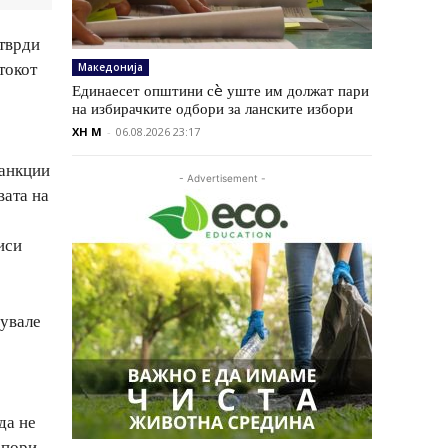
 тврди
токот
Македонија
Единаесет општини сè уште им должат пари
на избирачките одбори за ланските избори
XH M
-
06.08.2026 23:17
санкции
- Advertisement -
вата на
иси
нувале
да не
апори