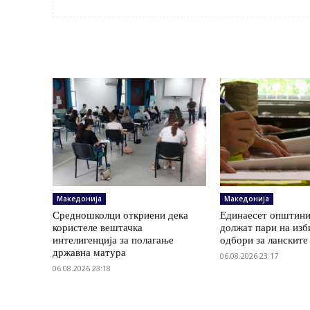
Македонија
Македонија
Средношколци откриени дека
Единаесет општини
користеле вештачка
должат пари на изб
интелигенција за полагање
одбори за ланските
државна матура
06.08.2026 23:17
06.08.2026 23:18