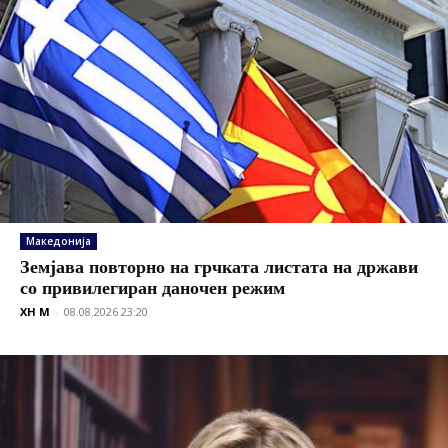
Македонија
Земјава повторно на грчката листата на држави
со привилегиран даночен режим
XH M
-
08.08.2026 23:20