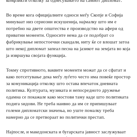
конфликти отколку за однесувањето на самиот дипломат.
Во време кога официјалните односи меѓу Скопје и Софија
минуваат низ сериозни искушенија, најмалку што им е
потребно на двете општества е производство на афери од
приватни моменти. Односите нема да се подобрат со
фабрикување непостоечки скандали, ниту ќе се влошат затоа
што некој дипломат запеал песна на јазикот на земјата во која
ја извршува својата функција.
Токму спротивното, ваквите моменти можат да се сфатат и
како потсетување дека меѓу луѓето често има повеќе простор
за комуникација отколку што остава впечаток дневната
политика. Културата, музиката и непосредното дружење
одамна се покажале како мостови таму каде што политиката
подига ѕидови. Не треба наивно да им се припишуваат
големи дипломатски значења, но уште помалку треба
намерно да се претвораат во политички престап.
Најпосле, и македонската и бугарската јавност заслужуваат