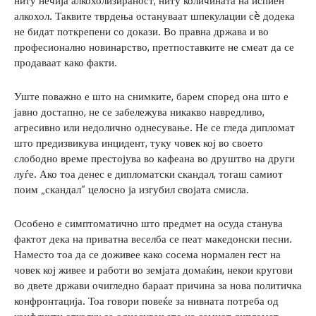
ниту нечија алкохолизираност, ниту количината на испиен
алкохол. Таквите тврдења остануваат шпекулации сè додека
не бидат поткрепени со докази. Во правна држава и во
професионално новинарство, претпоставките не смеат да се
продаваат како факти.
Уште поважно е што на снимките, барем според она што е
јавно достапно, не се забележува никакво навредливо,
агресивно или недолично однесување. Не се гледа дипломат
што предизвикува инцидент, туку човек кој во своето
слободно време престојува во кафеана во друштво на други
луѓе. Ако тоа денес е дипломатски скандал, тогаш самиот
поим „скандал“ целосно ја изгубил својата смисла.
Особено е симптоматично што предмет на осуда станува
фактот дека на приватна веселба се пеат македонски песни.
Наместо тоа да се доживее како сосема нормален гест на
човек кој живее и работи во земјата домаќин, некои кругови
во двете држави очигледно бараат причина за нова политичка
конфронтација. Тоа говори повеќе за нивната потреба од