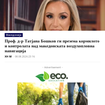
Македонија
Проф. д-р Татјана Бошков ги презема кормилото
и контролата над македонската воздухопловна
навигација
XH M
-
08.08.2026 23:16
- Advertisement -