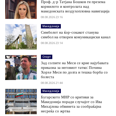
Проф. д-р Татјана Бошков ги презема
кормилото и контролата над
македонската воздухопловна навигација
08.08.2026 23:16
Македонија
Симболот на ќор-сокакот станува
симбол на отворен комуникациски канал
08.08.2026 23:14
Спорт
Зад солзите на Меси се крие најубавата
приказна за неговиот татко: Почина
Хорхе Меси по долга и тешка борба со
болеста
08.08.2026 21:44
Македонија
Бугарското МНР со критики за
Македонија поради случајот со Ива
Михајлова обвинета за сообраќајна
несреќа со жртва