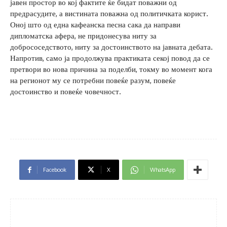
јавен простор во кој фактите ќе бидат поважни од
предрасудите, а вистината поважна од политичката корист.
Оној што од една кафеанска песна сака да направи
дипломатска афера, не придонесува ниту за
добрососедството, ниту за достоинството на јавната дебата.
Напротив, само ја продолжува практиката секој повод да се
претвори во нова причина за поделби, токму во момент кога
на регионот му се потребни повеќе разум, повеќе
достоинство и повеќе човечност.
Facebook
X
WhatsApp