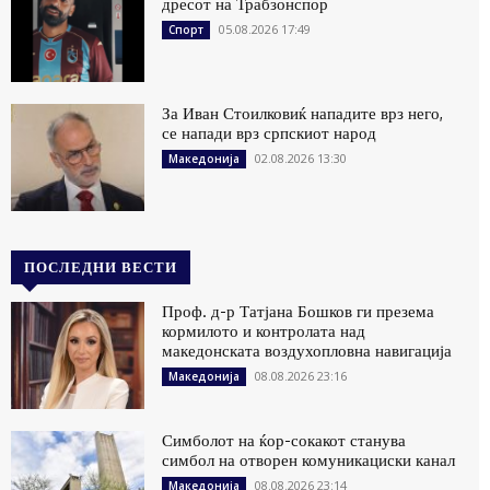
дресот на Трабзонспор
05.08.2026 17:49
Спорт
За Иван Стоилковиќ нападите врз него,
се напади врз српскиот народ
02.08.2026 13:30
Македонија
ПОСЛЕДНИ ВЕСТИ
Проф. д-р Татјана Бошков ги презема
кормилото и контролата над
македонската воздухопловна навигација
08.08.2026 23:16
Македонија
Симболот на ќор-сокакот станува
симбол на отворен комуникациски канал
08.08.2026 23:14
Македонија