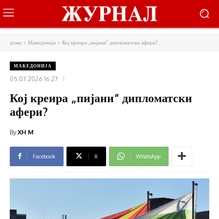
дома
Македонија
Кој креира „пијани“ дипломатски афери?
МАКЕДОНИЈА
05.07.2026 16:27
Кој креира „пијани“ дипломатски
афери?
By
XH M
Facebook
X
WhatsApp