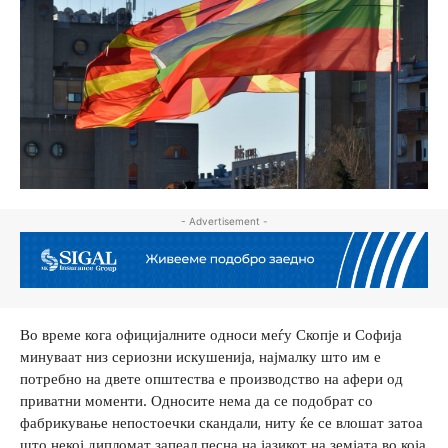
- Advertisement -
Во време кога официјалните односи меѓу Скопје и Софија
минуваат низ сериозни искушенија, најмалку што им е
потребно на двете општества е производство на афери од
приватни моменти. Односите нема да се подобрат со
фабрикување непостоечки скандали, ниту ќе се влошат затоа
што некој дипломат запеал песна на јазикот на земјата во која