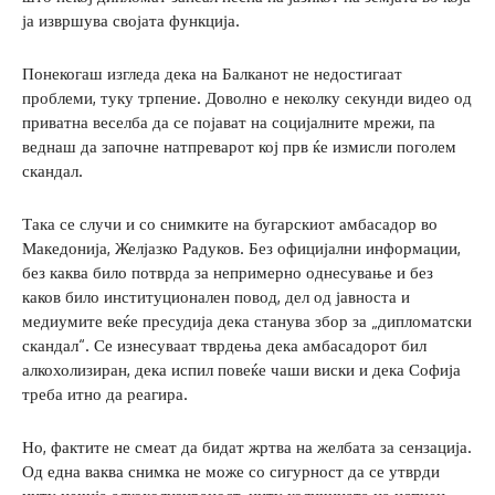
ја извршува својата функција.
Понекогаш изгледа дека на Балканот не недостигаат
проблеми, туку трпение. Доволно е неколку секунди видео од
приватна веселба да се појават на социјалните мрежи, па
веднаш да започне натпреварот кој прв ќе измисли поголем
скандал.
Така се случи и со снимките на бугарскиот амбасадор во
Македонија, Желјазко Радуков. Без официјални информации,
без каква било потврда за непримерно однесување и без
каков било институционален повод, дел од јавноста и
медиумите веќе пресудија дека станува збор за „дипломатски
скандал“. Се изнесуваат тврдења дека амбасадорот бил
алкохолизиран, дека испил повеќе чаши виски и дека Софија
треба итно да реагира.
Но, фактите не смеат да бидат жртва на желбата за сензација.
Од една ваква снимка не може со сигурност да се утврди