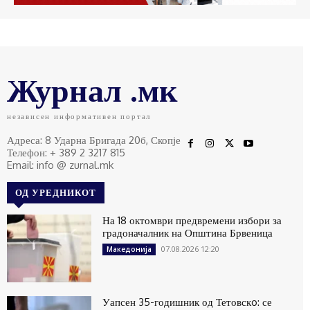
Журнал .мк
независен информативен портал
Адреса: 8 Ударна Бригада 20б, Скопје
Телефон: + 389 2 3217 815
Email: info @ zurnal.mk
ОД УРЕДНИКОТ
На 18 октомври предвремени избори за
градоначалник на Општина Брвеница
07.08.2026 12:20
Македонија
Уапсен 35-годишник од Тетовскo: се