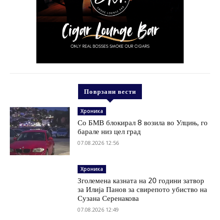
Поврзани вести
Хроника
Со БМВ блокирал 8 возила во Улцињ, го
барале низ цел град
07.08.2026 12:56
Хроника
Зголемена казната на 20 години затвор
за Илија Панов за свирепото убиство на
Сузана Серенакова
07.08.2026 12:49