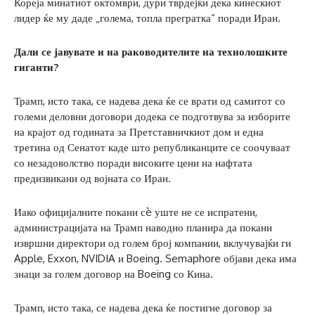
Кореја минатиот октомври, дури тврдејќи дека кинескиот
лидер ќе му даде „голема, топла прегратка“ поради Иран.
Дали се јавувате и на раководителите на технолошките
гиганти?
Трамп, исто така, се надева дека ќе се врати од самитот со
големи деловни договори додека се подготвува за изборите
на крајот од годината за Претставничкиот дом и една
третина од Сенатот каде што републиканците се соочуваат
со незадоволство поради високите цени на нафтата
предизвикани од војната со Иран.
Иако официјалните покани сè уште не се испратени,
администрацијата на Трамп наводно планира да покани
извршни директори од голем број компании, вклучувајќи ги
Apple, Exxon, NVIDIA и Boeing. Semaphore објави дека има
знаци за голем договор на Boeing со Кина.
Трамп, исто така, се надева дека ќе постигне договор за