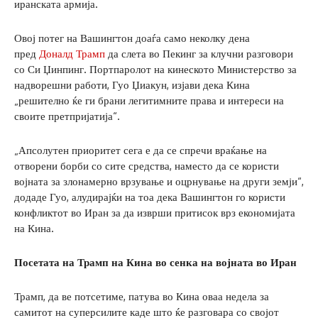
иранската армија.
Овој потег на Вашингтон доаѓа само неколку дена
пред
Доналд Трамп
да слета во Пекинг за клучни разговори
со Си Џинпинг. Портпаролот на кинеското Министерство за
надворешни работи, Гуо Џиакун, изјави дека Кина
„решително ќе ги брани легитимните права и интереси на
своите претпријатија“.
„Апсолутен приоритет сега е да се спречи враќање на
отворени борби со сите средства, наместо да се користи
војната за злонамерно врзување и оцрнување на други земји“,
додаде Гуо, алудирајќи на тоа дека Вашингтон го користи
конфликтот во Иран за да изврши притисок врз економијата
на Кина.
Посетата на Трамп на Кина во сенка на војната во Иран
Трамп, да ве потсетиме, патува во Кина оваа недела за
самитот на суперсилите каде што ќе разговара со својот