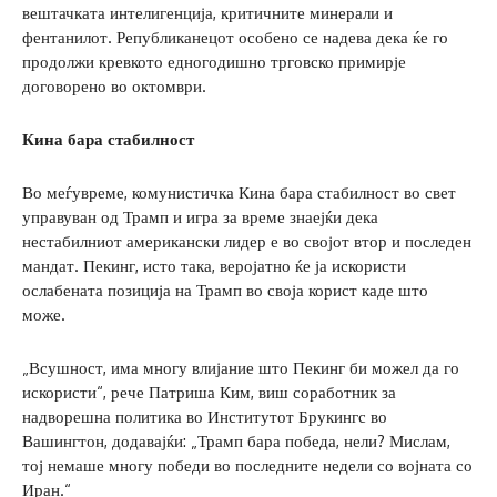
вештачката интелигенција, критичните минерали и
фентанилот. Републиканецот особено се надева дека ќе го
продолжи кревкото едногодишно трговско примирје
договорено во октомври.
Кина бара стабилност
Во меѓувреме, комунистичка Кина бара стабилност во свет
управуван од Трамп и игра за време знаејќи дека
нестабилниот американски лидер е во својот втор и последен
мандат. Пекинг, исто така, веројатно ќе ја искористи
ослабената позиција на Трамп во своја корист каде што
може.
„Всушност, има многу влијание што Пекинг би можел да го
искористи“, рече Патриша Ким, виш соработник за
надворешна политика во Институтот Брукингс во
Вашингтон, додавајќи: „Трамп бара победа, нели? Мислам,
тој немаше многу победи во последните недели со војната со
Иран.“