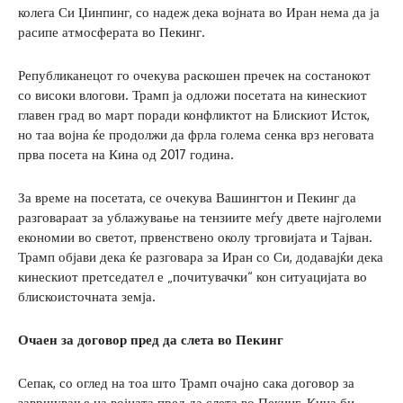
колега Си Џинпинг, со надеж дека војната во Иран нема да ја
расипе атмосферата во Пекинг.
Републиканецот го очекува раскошен пречек на состанокот
со високи влогови. Трамп ја одложи посетата на кинескиот
главен град во март поради конфликтот на Блискиот Исток,
но таа војна ќе продолжи да фрла голема сенка врз неговата
прва посета на Кина од 2017 година.
За време на посетата, се очекува Вашингтон и Пекинг да
разговараат за ублажување на тензиите меѓу двете најголеми
економии во светот, првенствено околу трговијата и Тајван.
Трамп објави дека ќе разговара за Иран со Си, додавајќи дека
кинескиот претседател е „почитувачки“ кон ситуацијата во
блискоисточната земја.
Очаен за договор пред да слета во Пекинг
Сепак, со оглед на тоа што Трамп очајно сака договор за
завршување на војната пред да слета во Пекинг, Кина би