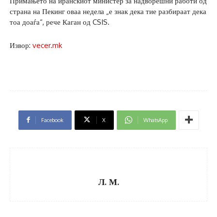
Примањето на иранскиот министер за надворешни работи од
страна на Пекинг оваа недела „е знак дека тие разбираат дека
тоа доаѓа“, рече Каган од CSIS.
Извор:
vecer.mk
Facebook
X
WhatsApp
Л. М.