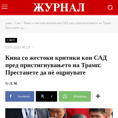
дома
Свет
Кина со жестоки критики кон САД пред пристигнувањето на Трамп:
Престанете да...
СВЕТ
11.05.2026 18:55
Кина со жестоки критики кон САД
пред пристигнувањето на Трамп:
Престанете да нѐ оцрнувате
By
Л. М.
Facebook
X
WhatsApp