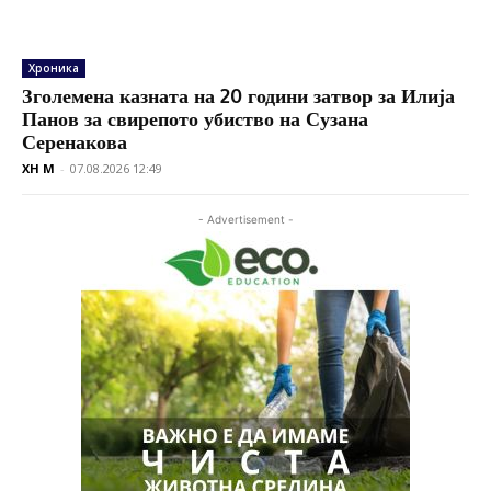
Хроника
Зголемена казната на 20 години затвор за Илија
Панов за свирепото убиство на Сузана
Серенакова
XH M
-
07.08.2026 12:49
- Advertisement -