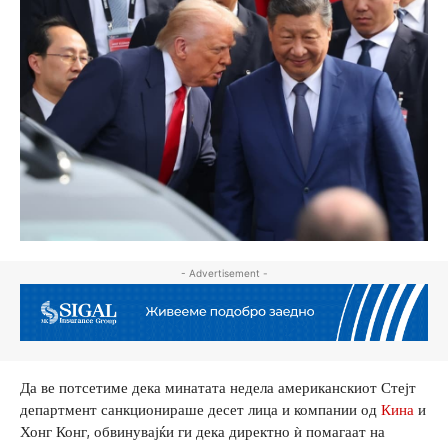
- Advertisement -
Да ве потсетиме дека минатата недела американскиот Стејт
департмент санкционираше десет лица и компании од
Кина
и
Хонг Конг, обвинувајќи ги дека директно ѝ помагаат на