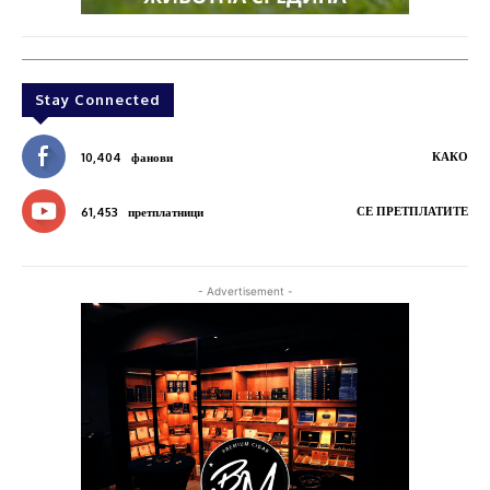
Stay Connected
КАКО
10,404
фанови
СЕ ПРЕТПЛАТИТЕ
61,453
претплатници
- Advertisement -