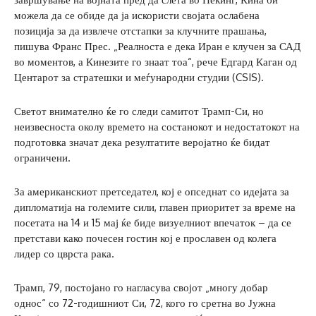
можела да се обиде да ја искористи својата ослабена
позиција за да извлече отстапки за клучните прашања,
пишува Франс Прес. „Реалноста е дека Иран е клучен за САД
во моментов, а Кинезите го знаат тоа“, рече Едгард Каган од
Центарот за стратешки и меѓународни студии (CSIS).
Светот внимателно ќе го следи самитот Трамп-Си, но
неизвесноста околу времето на состанокот и недостатокот на
подготовка значат дека резултатите веројатно ќе бидат
ограничени.
За американскиот претседател, кој е опседнат со идејата за
дипломатија на големите сили, главен приоритет за време на
посетата на 14 и 15 мај ќе биде визуелниот впечаток – да се
претстави како почесен гостин кој е прославен од колега
лидер со цврста рака.
Трамп, 79, постојано го нагласува својот „многу добар
однос“ со 72-годишниот Си, 72, кого го сретна во Јужна