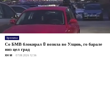
Хроника
Со БМВ блокирал 8 возила во Улцињ, го барале
низ цел град
XH M
-
07.08.2026 12:56