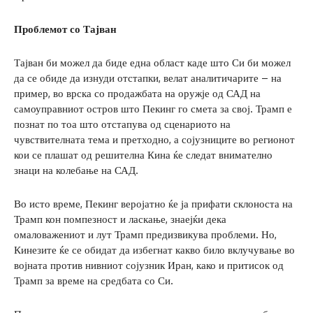
Проблемот со Тајван
Тајван би можел да биде една област каде што Си би можел
да се обиде да изнуди отстапки, велат аналитичарите – на
пример, во врска со продажбата на оружје од САД на
самоуправниот остров што Пекинг го смета за свој. Трамп е
познат по тоа што отстапува од сценариото на
чувствителната тема и претходно, а сојузниците во регионот
кои се плашат од решителна Кина ќе следат внимателно
знаци на колебање на САД.
Во исто време, Пекинг веројатно ќе ја прифати склоноста на
Трамп кон помпезност и ласкање, знаејќи дека
омаловажениот и лут Трамп предизвикува проблеми. Но,
Кинезите ќе се обидат да избегнат какво било вклучување во
војната против нивниот сојузник Иран, како и притисок од
Трамп за време на средбата со Си.