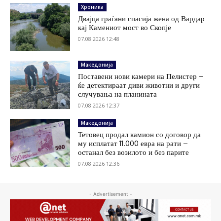
Хроника
Двајца граѓани спасија жена од Вардар
кај Камениот мост во Скопје
07.08.2026 12:48
Македонија
Поставени нови камери на Пелистер –
ќе детектираат диви животни и други
случувања на планината
07.08.2026 12:37
Македонија
Тетовец продал камион со договор да
му исплатат 11.000 евра на рати –
останал без возилото и без парите
07.08.2026 12:36
- Advertisement -