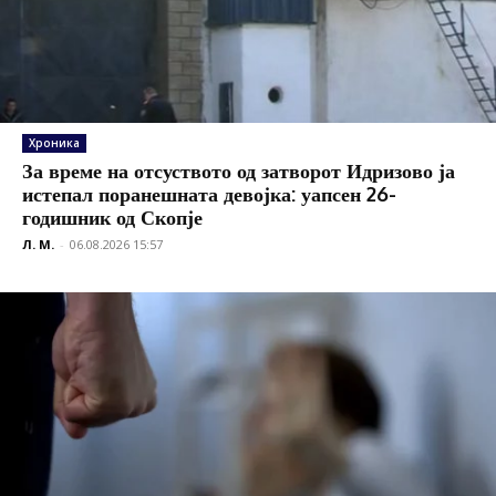
Хроника
За време на отсуството од затворот Идризово ја
истепал поранешната девојка: уапсен 26-
годишник од Скопје
Л. М.
-
06.08.2026 15:57