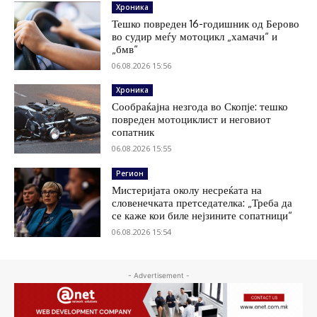
Хроника
Тешко повреден 16-годишник од Берово
во судир меѓу мотоцикл „хамачи“ и
„бмв“
06.08.2026 15:56
Хроника
Сообраќајна незгода во Скопје: тешко
повреден мотоциклист и неговиот
сопатник
06.08.2026 15:55
Регион
Мистеријата околу несреќата на
словенечката претседателка: „Треба да
се каже кои биле нејзините сопатници“
06.08.2026 15:54
- Advertisement -