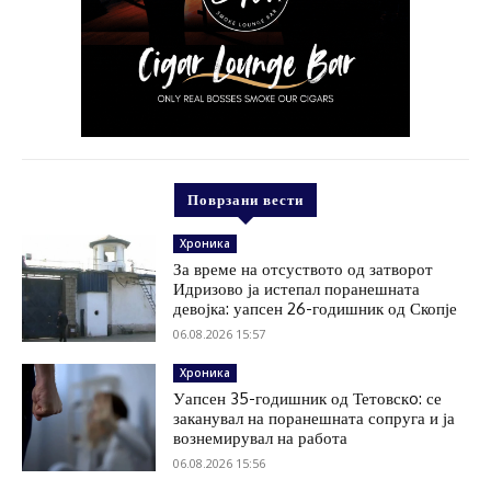
Поврзани вести
Хроника
За време на отсуството од затворот
Идризово ја истепал поранешната
девојка: уапсен 26-годишник од Скопје
06.08.2026 15:57
Хроника
Уапсен 35-годишник од Тетовскo: се
заканувал на поранешната сопруга и ја
вознемирувал на работа
06.08.2026 15:56