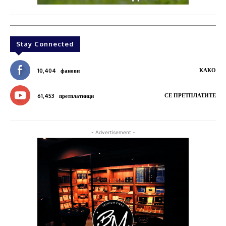
Stay Connected
КАКО
10,404
фанови
СЕ ПРЕТПЛАТИТЕ
61,453
претплатници
- Advertisement -