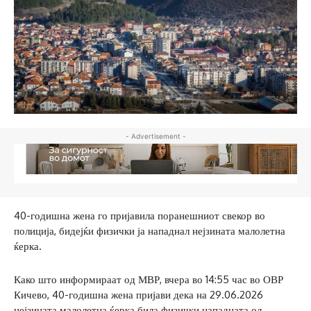
- Advertisement -
40-годишна жена го пријавила поранешниот свекор во
полиција, бидејќи физички ја нападнал нејзината малолетна
ќерка.
Како што информираат од МВР, вчера во 14:55 час во ОВР
Кичево, 40-годишна жена пријави дека на 29.06.2026
нејзината малолетна ќерка била физички нападната од