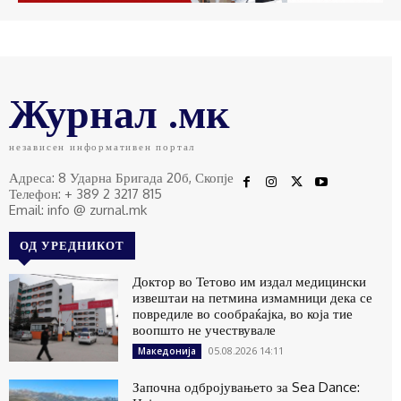
Журнал .мк
независен информативен портал
Адреса: 8 Ударна Бригада 20б, Скопје
Телефон: + 389 2 3217 815
Email: info @ zurnal.mk
ОД УРЕДНИКОТ
Доктор во Тетово им издал медицински
извештаи на петмина измамници дека се
повредиле во сообраќајка, во која тие
воопшто не учествувале
05.08.2026 14:11
Македонија
Започна одбројувањето за Sea Dance: