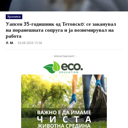
Хроника
Уапсен 35-годишник од Тетовскo: се заканувал
на поранешната сопруга и ја вознемирувал на
работа
Л. М.
-
06.08.2026 15:56
- Advertisement -