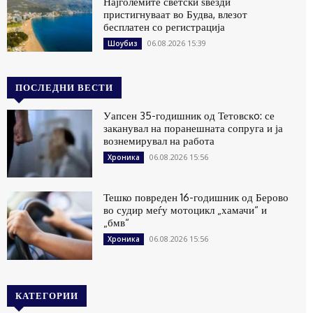
Најголемите светски ѕвезди
пристигнуваат во Будва, влезот
бесплатен со регистрација
06.08.2026 15:39
Шоубиз
ПОСЛЕДНИ ВЕСТИ
Уапсен 35-годишник од Тетовскo: се
заканувал на поранешната сопруга и ја
вознемирувал на работа
06.08.2026 15:56
Хроника
Тешко повреден 16-годишник од Берово
во судир меѓу мотоцикл „хамачи“ и
„бмв“
06.08.2026 15:56
Хроника
КАТЕГОРИИ