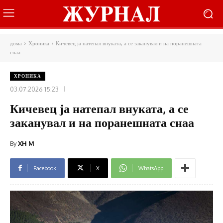
дома
Хроника
Кичевец ја натепал внуката, а се заканувал и на поранешната
снаа
ХРОНИКА
03.07.2026 15:23
Кичевец ја натепал внуката, а се
заканувал и на поранешната снаа
By
XH M
Facebook
X
WhatsApp