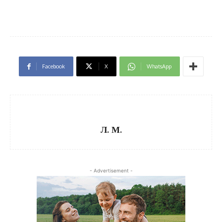
Facebook
X
WhatsApp
Л. М.
- Advertisement -