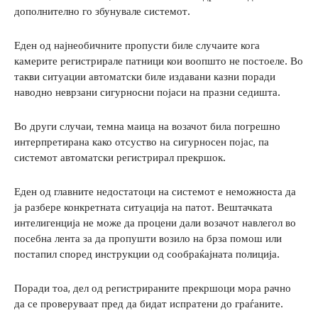
дополнително го збунувале системот.
Еден од најнеобичните пропусти биле случаите кога
камерите регистрирале патници кои воопшто не постоеле. Во
такви ситуации автоматски биле издавани казни поради
наводно неврзани сигурносни појаси на празни седишта.
Во други случаи, темна маица на возачот била погрешно
интерпретирана како отсуство на сигурносен појас, па
системот автоматски регистрирал прекршок.
Еден од главните недостатоци на системот е неможноста да
ја разбере конкретната ситуација на патот. Вештачката
интелигенција не може да процени дали возачот навлегол во
посебна лента за да пропушти возило на брза помош или
постапил според инструкции од сообраќајната полиција.
Поради тоа, дел од регистрираните прекршоци мора рачно
да се проверуваат пред да бидат испратени до граѓаните.