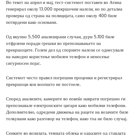
Во текот на април и мај, тест-системот поставен во Атина
генерирал околу 13.000 прекршочни налози, но по детална
проверка од страна на полицијата, само околу 400 биле
потврдени како основани.
Од вкупно 5.500 анализирани случаи, дури 5.100 биле
отфрлени поради грешки во препознавањето на
прекршоците. Голем дел од спорните налози се однесувале
на наводно користење мобилен телефон и неносење
сигурносен појас.
Системот често правел погрешни проценки и регистрирал
прекршоци кои воопшто не постоеле.
Според анализите, камерите во повеќе наврати погрешно ги
препознавале електронските цигари како мобилни телефони.
Дополнително, одредени движења на рацете на возачите биле
толкувани како разговор на телефон, иако тоа не било случај.
Сенките во возилата, темната облека и одразите од стаклата