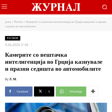
дома
Регион
Камерите со вештачка интелигенција во Грција казнувале и празни
седишта во автомобилите
РЕГИОН
11.06.2026 17:58
Камерите со вештачка
интелигенција во Грција казнувале
и празни седишта во автомобилите
By
Л. М.
Facebook
X
WhatsApp