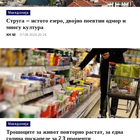
Македонија
Струга – истото езеро, двојно поевтин одмор и
многу култура
XH M
-
07.08.2026 20:24
Македонија
Трошоците за живот повторно растат, за една
година поскапеле за 2,3 проценти