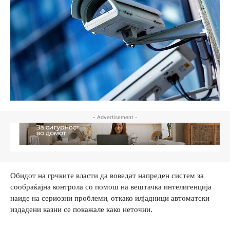
- Advertisement -
Обидот на грчките власти да воведат напреден систем за
сообраќајна контрола со помош на вештачка интелигенција
наиде на сериозни проблеми, откако илјадници автоматски
издадени казни се покажале како неточни.