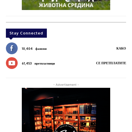
Stay Connected
КАКО
10,404
фанови
СЕ ПРЕТПЛАТИТЕ
61,453
претплатници
- Advertisement -