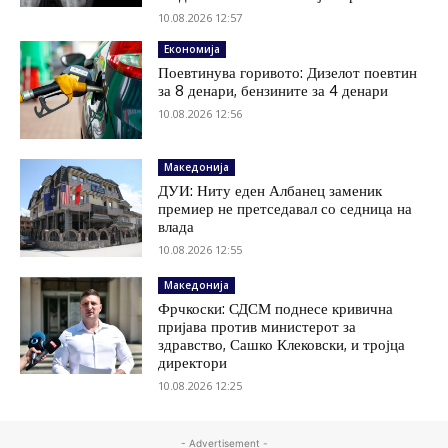
10.08.2026 12:57
Економија
Поевтинува горивото: Дизелот поевтин
за 8 денари, бензините за 4 денари
10.08.2026 12:56
Македонија
ДУИ: Ниту еден Албанец заменик
премиер не претседавал со седница на
влада
10.08.2026 12:55
Македонија
Фрчкоски: СДСМ поднесе кривична
пријава против министерот за
здравство, Сашко Клековски, и тројца
директори
10.08.2026 12:25
- Advertisement -