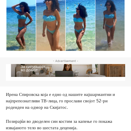
- Advertisement -
Ирена Спировска која е едно од нашите најшармантни и
најпрепознатливи ТВ-лица, го прослави својот 52-ри
роденден на одмор на Скијатос.
Позирајќи во дводелен син костим за капење го покажа
извајаното тело во шестата деценија.