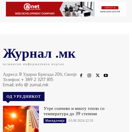
Журнал .мк
независен информативен портал
Адреса: 8 Ударна Бригада 20б, Скопје
Телефон: + 389 2 3217 815
Email: info @ zurnal.mk
ОД УРЕДНИКОТ
Утре сончево и многу топло со
температура до 39 степени
05.08.2026 22:33
Македонија