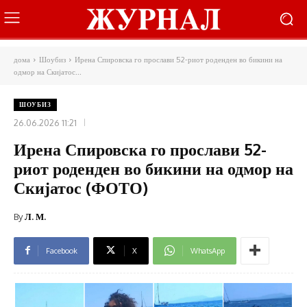
дома
Шоубиз
Ирена Спировска го прослави 52-риот роденден во бикини на
одмор на Скијатос...
ШОУБИЗ
26.06.2026 11:21
Ирена Спировска го прослави 52-
риот роденден во бикини на одмор на
Скијатос (ФОТО)
By
Л. М.
Facebook
X
WhatsApp