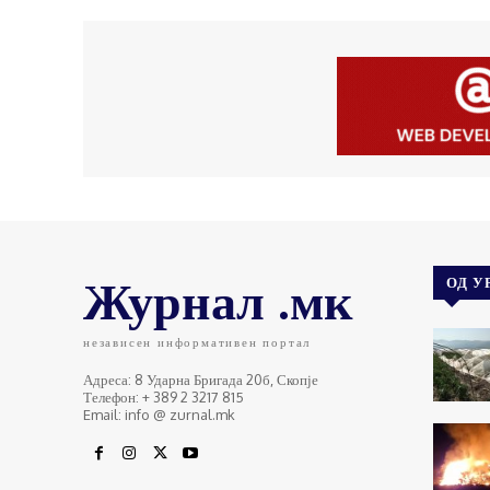
Журнал .мк
ОД У
независен информативен портал
Адреса: 8 Ударна Бригада 20б, Скопје
Телефон: + 389 2 3217 815
Email: info @ zurnal.mk