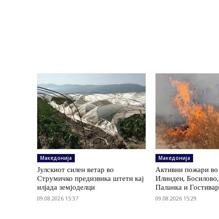
Македонија
Македонија
Јулскиот силен ветар во
Активни пожари во
Струмичко предизвика штети кај
Илинден, Босилово
илјада земјоделци
Паланка и Гостива
09.08.2026 15:37
09.08.2026 15:29