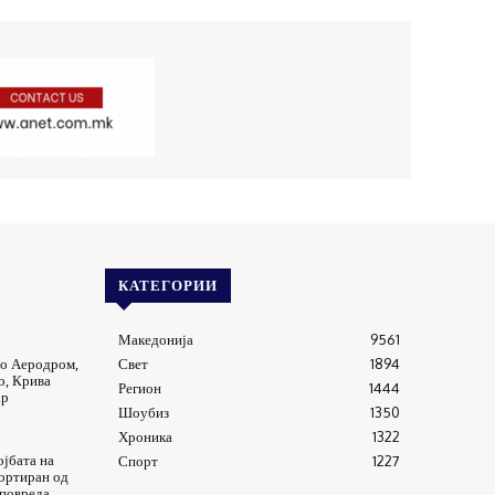
КАТЕГОРИИ
Македонија
9561
о Аеродром,
Свет
1894
о, Крива
Регион
1444
ар
Шоубиз
1350
Хроника
1322
јбата на
Спорт
1227
ортиран од
 повреда