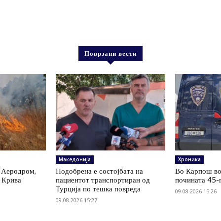
Поврзани вести
Македонија
Хроника
 Аеродром,
Подобрена е состојбата на
Во Карпош во
, Крива
пациентот транспортиран од
почината 45-
р
Турција по тешка повреда
09.08.2026 15:26
09.08.2026 15:27