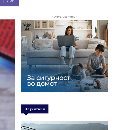
Viber
- Advertisement -
Најчитани