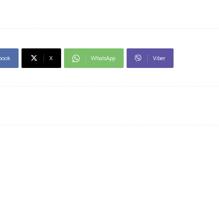
book
X
WhatsApp
Viber