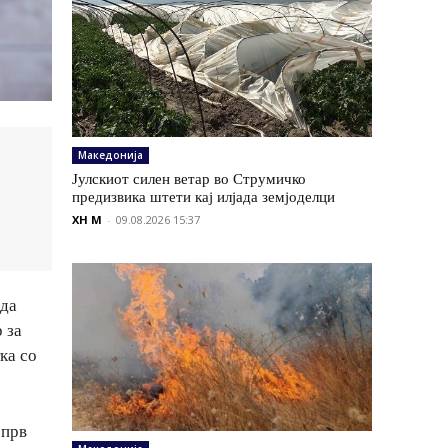
Македонија
Јулскиот силен ветар во Струмичко
предизвика штети кај илјада земјоделци
XH M
-
09.08.2026 15:37
 да
 за
ка со
 прв