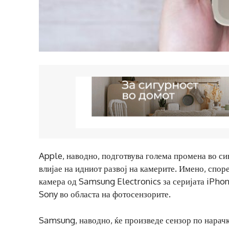
Apple, наводно, подготвува голема промена во си
влијае на идниот развој на камерите. Имено, спор
камера од Samsung Electronics за серијата iPhon
Sony во областа на фотосензорите.
Samsung, наводно, ќе произведе сензор по нарачка