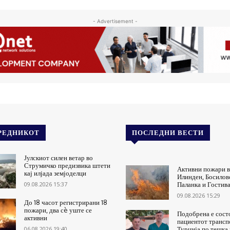
- Advertisement -
РЕДНИКОТ
ПОСЛЕДНИ ВЕСТИ
Јулскиот силен ветар во
Струмичко предизвика штети
Активни пожари в
кај илјада земјоделци
Илинден, Босилов
09.08.2026 15:37
Паланка и Гостив
09.08.2026 15:29
До 18 часот регистрирани 18
пожари, два сè уште се
Подобрена е состо
активни
пациентот трансп
06.08.2026 19:40
Турција по тешка