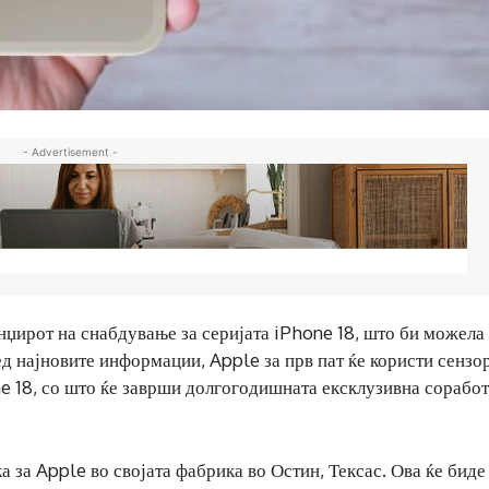
- Advertisement -
нџирот на снабдување за серијата iPhone 18, што би можела
ед најновите информации, Apple за прв пат ќе користи сензор
e 18, со што ќе заврши долгогодишната ексклузивна соработ
 за Apple во својата фабрика во Остин, Тексас. Ова ќе биде