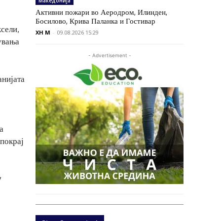
Македонија
Активни пожари во Аеродром, Илинден,
Босилово, Крива Паланка и Гостивар
ксели,
XH M
-
09.08.2026 15:29
увања
- Advertisement -
анијата
а
 покрај
y