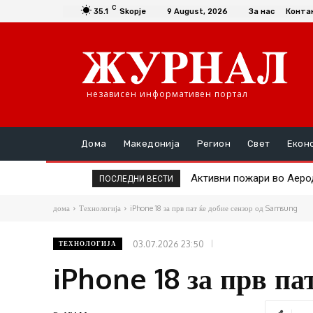
C
35.1
Skopje
9 August, 2026
За нас
Конта
независен информативен портал
Дома
Македонија
Регион
Свет
Екон
Активни пожари во Аеродр
Подобрена е состојбата
ПОСЛЕДНИ ВЕСТИ
дома
Технологија
iPhone 18 за прв пат ќе добие сензор од Samsung
03.07.2026 23:50
ТЕХНОЛОГИЈА
iPhone 18 за прв па