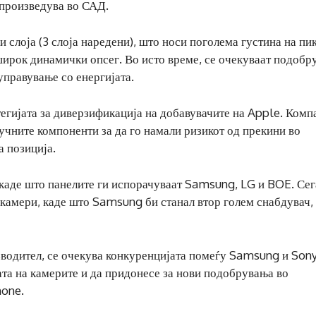
 произведува во САД.
и слоја (3 слоја наредени), што носи поголема густина на пи
широк динамички опсег. Во исто време, се очекуваат подобр
управување со енергијата.
гијата за диверзификација на добавувачите на Apple. Комп
учните компоненти за да го намали ризикот од прекини во
а позиција.
 каде што панелите ги испорачуваат Samsung, LG и BOE. Сег
 камери, каде што Samsung би станал втор голем снабдувач,
зводител, се очекува конкуренцијата помеѓу Samsung и Son
ата на камерите и да придонесе за нови подобрувања во
hone.