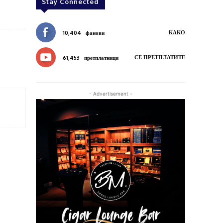
Stay Connected
КАКО
10,404
фанови
СЕ ПРЕТПЛАТИТЕ
61,453
претплатници
- Advertisement -