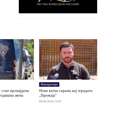
Македонија
 стан пронајдена
Нова катна гаража кај зградата
годишна жена
„Промаја“
09.08.2026 15:25