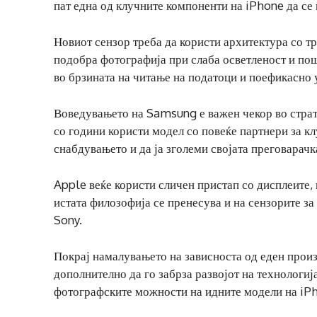
пат една од клучните компоненти на iPhone да се
Новиот сензор треба да користи архитектура со тр
подобра фотографија при слаба осветленост и по
во брзината на читање на податоци и поефикасно 
Воведувањето на Samsung е важен чекор во страте
со години користи модел со повеќе партнери за кл
снабдувањето и да ја зголеми својата преговарачк
Apple веќе користи сличен пристап со дисплеите,
истата филозофија се пренесува и на сензорите за
Sony.
Покрај намалувањето на зависноста од еден прои
дополнително да го забрза развојот на технологиј
фотографските можности на идните модели на iP