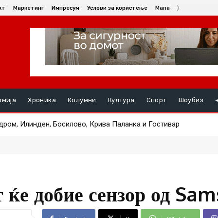
кт
Маркетинг
Импресум
Услови за користење
Мапа
омија
Хроника
Колумни
Култура
Спорт
Шоубиз
ом, Илинден, Босилово, Крива Паланка и Гостивар
 на пациентот транспортиран од Турција по тешка повреда
т ќе добие сензор од Sa