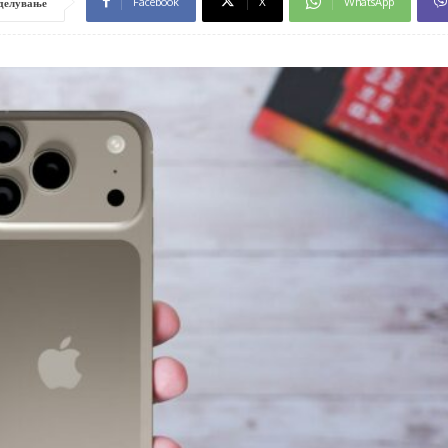
Facebook
X
WhatsApp
делување