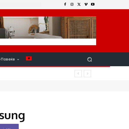
+Повеќе
msung