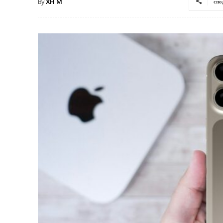
By
XH M
спо