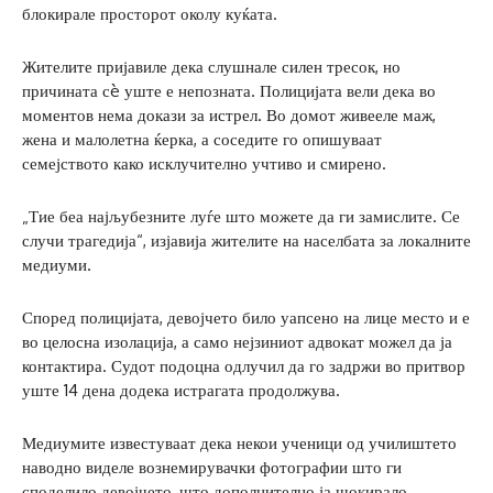
блокирале просторот околу куќата.
Жителите пријавиле дека слушнале силен тресок, но
причината сè уште е непозната. Полицијата вели дека во
моментов нема докази за истрел. Во домот живееле маж,
жена и малолетна ќерка, а соседите го опишуваат
семејството како исклучително учтиво и смирено.
„Тие беа најљубезните луѓе што можете да ги замислите. Се
случи трагедија“, изјавија жителите на населбата за локалните
медиуми.
Според полицијата, девојчето било уапсено на лице место и е
во целосна изолација, а само нејзиниот адвокат можел да ја
контактира. Судот подоцна одлучил да го задржи во притвор
уште 14 дена додека истрагата продолжува.
Медиумите известуваат дека некои ученици од училиштето
наводно виделе вознемирувачки фотографии што ги
споделило девојчето, што дополнително ја шокирало