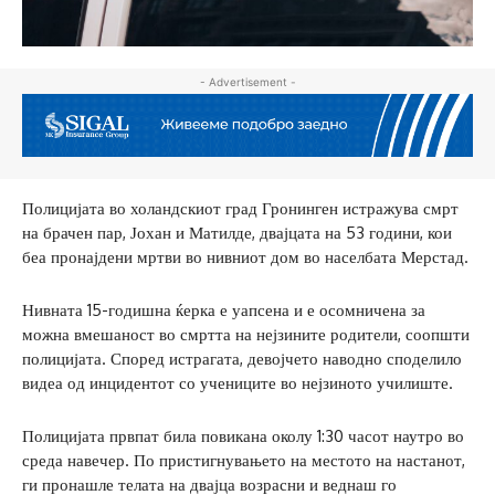
- Advertisement -
Полицијата во холандскиот град Гронинген истражува смрт
на брачен пар, Јохан и Матилде, двајцата на 53 години, кои
беа пронајдени мртви во нивниот дом во населбата Мерстад.
Нивната 15-годишна ќерка е уапсена и е осомничена за
можна вмешаност во смртта на нејзините родители, соопшти
полицијата. Според истрагата, девојчето наводно споделило
видеа од инцидентот со учениците во нејзиното училиште.
Полицијата првпат била повикана околу 1:30 часот наутро во
среда навечер. По пристигнувањето на местото на настанот,
ги пронашле телата на двајца возрасни и веднаш го