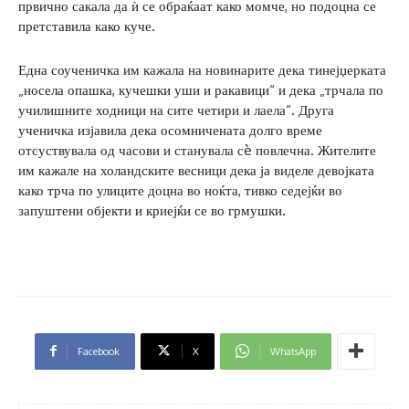
првично сакала да ѝ се обраќаат како момче, но подоцна се
претставила како куче.
Една соученичка им кажала на новинарите дека тинејџерката
„носела опашка, кучешки уши и ракавици“ и дека „трчала по
училишните ходници на сите четири и лаела“. Друга
ученичка изјавила дека осомничената долго време
отсуствувала од часови и станувала сè повлечна. Жителите
им кажале на холандските весници дека ја виделе девојката
како трча по улиците доцна во ноќта, тивко седејќи во
запуштени објекти и криејќи се во грмушки.
Facebook
X
WhatsApp