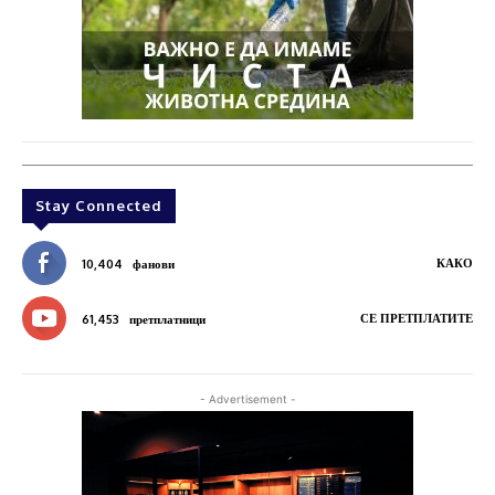
Stay Connected
КАКО
10,404
фанови
СЕ ПРЕТПЛАТИТЕ
61,453
претплатници
- Advertisement -