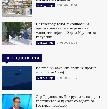
07.08.2026 10:51
Македонија
Потпретседателот Милошоски ја
пречека коњаницата во рамки на
манифестацијата „10 дена Крушевска
Република“
01.08.2026 22:06
Македонија
ПОСЛЕДНИ ВЕСТИ
Во вторник авионско прскање против
комарци во Скопје
07.08.2026 23:39
Македонија
Д-р Трајановски: По труењата, на ред се
хепатитите ако кризата со водата во
Гостивар продолжи