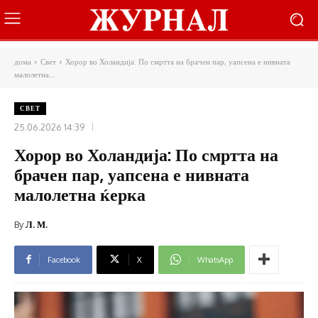
дома
Свет
Хорор во Холандија: По смртта на брачен пар, уапсена е нивната
малолетна...
СВЕТ
25.06.2026 14:39
Хорор во Холандија: По смртта на
брачен пар, уапсена е нивната
малолетна ќерка
By
Л. М.
Facebook
X
WhatsApp