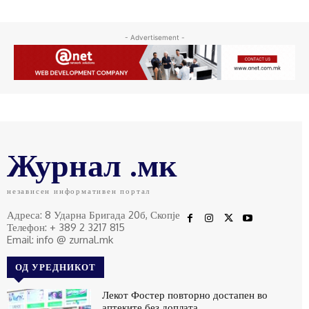
- Advertisement -
Журнал .мк
независен информативен портал
Адреса: 8 Ударна Бригада 20б, Скопје
Телефон: + 389 2 3217 815
Email: info @ zurnal.mk
ОД УРЕДНИКОТ
Лекот Фостер повторно достапен во
аптеките без доплата