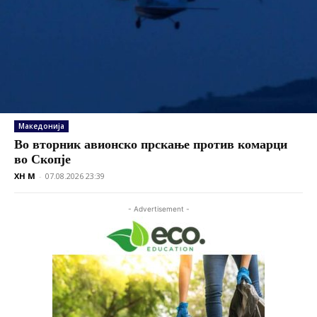
Македонија
Во вторник авионско прскање против комарци
во Скопје
XH M
-
07.08.2026 23:39
- Advertisement -