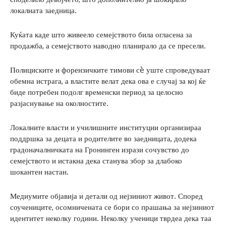
локалната заедница.
Куќата каде што живеело семејството била огласена за
продажба, а семејството наводно планирало да се пресели.
Полициските и форензичките тимови сè уште спроведуваат
обемна истрага, а властите велат дека ова е случај за кој ќе
биде потребен подолг временски период за целосно
разјаснување на околностите.
Локалните власти и училишните институции организираа
поддршка за децата и родителите во заедницата, додека
градоначалничката на Гронинген изрази сочувство до
семејството и истакна дека станува збор за длабоко
шокантен настан.
Медиумите објавија и детали од нејзиниот живот. Според
соучениците, осомничената се бори со прашања за нејзиниот
идентитет неколку години. Неколку ученици тврдеа дека таа