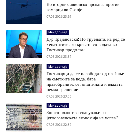
Во вторник авионско прскање против
комарци во Скопје
07.08.2026 23:39
Македонија
Д-р Трајановски: По труењата, на ред се
хепатитите ако кризата со водата во
Гостивар продолжи
07.08.2026 23:37
Македонија
Гостиварци да се ослободат од плаќање
на сметките за вода, бара
правобранителот, општината и владата
немаат решение
07.08.2026 23:36
Македонија
Зошто планот за спасување на
југословенската економија не успеа?
07.08.2026 22:37