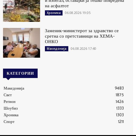
и избегал, оставајќи ја тешко повредена
на асфалтот
06.08.2026 19:05
Хроника
Заменик-министерот за здравство се
сретна со претставници на ХЕМА-
ОНКО
06.08.2026 17:40
Македонија
КАТЕГОРИИ
Македонија
9483
Свет
1875
Регион
1426
Шоубиз
1333
Хроника
1303
Спорт
1211