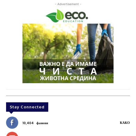
- Advertisement -
Stay Connected
КАКО
10,404
фанови