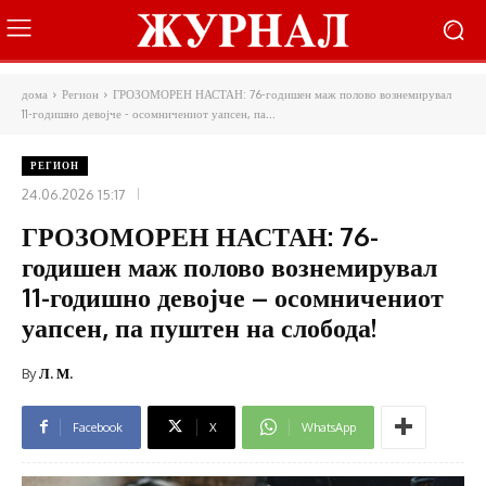
дома
Регион
ГРОЗОМОРЕН НАСТАН: 76-годишен маж полово вознемирувал
11-годишно девојче - осомничениот уапсен, па...
РЕГИОН
24.06.2026 15:17
ГРОЗОМОРЕН НАСТАН: 76-
годишен маж полово вознемирувал
11-годишно девојче – осомничениот
уапсен, па пуштен на слобода!
By
Л. М.
Facebook
X
WhatsApp