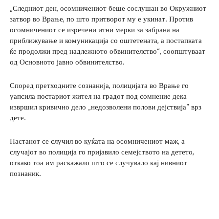
„Следниот ден, осомничениот беше сослушан во Окружниот
затвор во Врање, по што притворот му е укинат. Против
осомничениот се изречени итни мерки за забрана на
приближување и комуникација со оштетената, а постапката
ќе продолжи пред надлежното обвинителство“, соопштуваат
од Основното јавно обвинителство.
Според претходните сознанија, полицијата во Врање го
уапсила постариот жител на градот под сомнение дека
извршил кривично дело „недозволени полови дејствија“ врз
дете.
Настанот се случил во куќата на осомничениот маж, а
случајот во полиција го пријавило семејството на детето,
откако тоа им раскажало што се случувало кај нивниот
познаник.