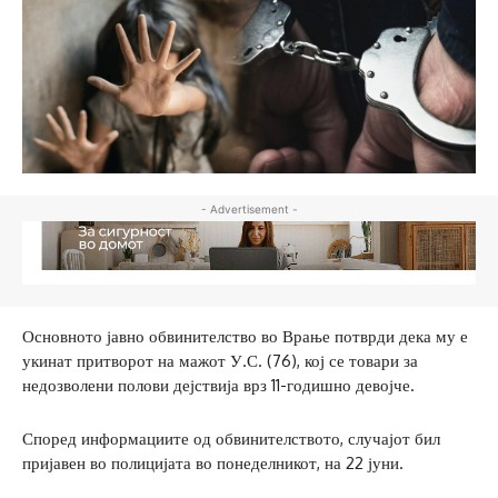
- Advertisement -
Основното јавно обвинителство во Врање потврди дека му е
укинат притворот на мажот У.С. (76), кој се товари за
недозволени полови дејствија врз 11-годишно девојче.
Според информациите од обвинителството, случајот бил
пријавен во полицијата во понеделникот, на 22 јуни.