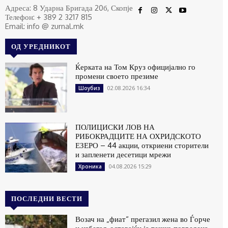
Адреса: 8 Ударна Бригада 20б, Скопје
Телефон: + 389 2 3217 815
Email: info @ zurnal.mk
ОД УРЕДНИКОТ
Ќерката на Том Круз официјално го
промени своето презиме
02.08.2026 16:34
Шоубиз
ПОЛИЦИСКИ ЛОВ НА
РИБОКРАДЦИТЕ НА ОХРИДСКОТО
ЕЗЕРО – 44 акции, откриени сторители
и запленети десетици мрежи
04.08.2026 15:29
Хроника
ПОСЛЕДНИ ВЕСТИ
Возач на „фиат“ прегазил жена во Ѓорче