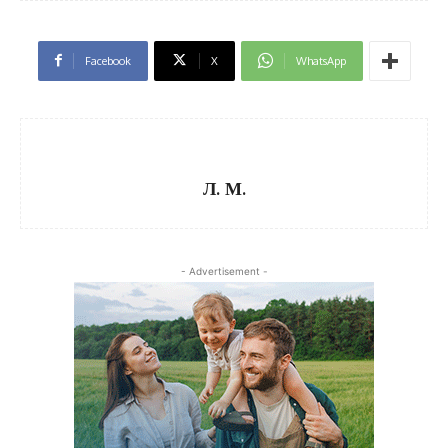
Facebook
X
WhatsApp
Л. М.
- Advertisement -