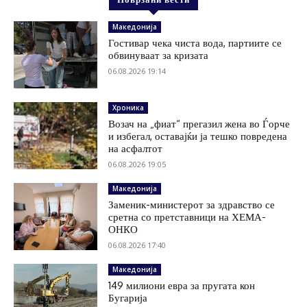
Македонија
Гостивар чека чиста вода, партиите се
обвинуваат за кризата
06.08.2026 19:14
Хроника
Возач на „фиат“ прегазил жена во Ѓорче
и избегал, оставајќи ја тешко повредена
на асфалтот
06.08.2026 19:05
Македонија
Заменик-министерот за здравство се
сретна со претставници на ХЕМА-
ОНКО
06.08.2026 17:40
Македонија
149 милиони евра за пругата кон
Бугарија