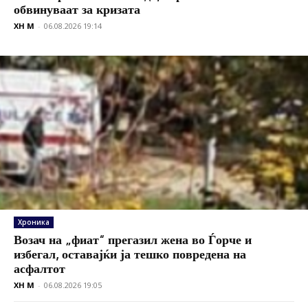
обвинуваат за кризата
XH M
-
06.08.2026 19:14
Хроника
Возач на „фиат“ прегазил жена во Ѓорче и
избегал, оставајќи ја тешко повредена на
асфалтот
XH M
-
06.08.2026 19:05