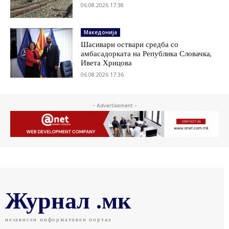
06.08.2026 17:38
Македонија
Шасивари оствари средба со
амбасадорката на Република Словачка,
Ивета Хрицова
06.08.2026 17:36
- Advertisement -
Журнал .мк
независен информативен портал