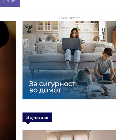
Viber
- Advertisement -
Најчитани