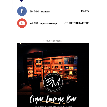
КАКО
10,404
фанови
СЕ ПРЕТПЛАТИТЕ
61,453
претплатници
- Advertisement -