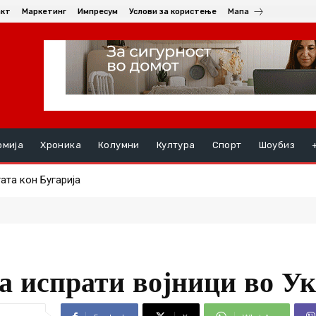
акт
Маркетинг
Импресум
Услови за користење
Мапа
омија
Хроника
Колумни
Култура
Спорт
Шоубиз
а кон Бугарија
а со амбасадорката на Република Словачка, Ивета Хрицова
да испрати војници во У