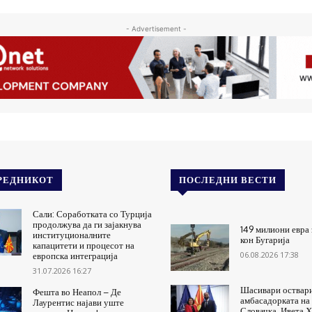
- Advertisement -
РЕДНИКОТ
ПОСЛЕДНИ ВЕСТИ
Сали: Соработката со Турција
продолжува да ги зајакнува
149 милиони евра 
институционалните
кон Бугарија
капацитети и процесот на
06.08.2026 17:38
европска интеграција
31.07.2026 16:27
Шасивари оствари
Фешта во Неапол – Де
амбасадорката на
Лаурентис најави уште
Словачка, Ивета 