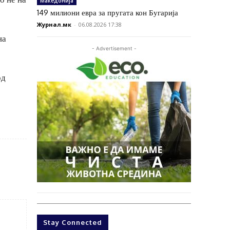
Македонија
149 милиони евра за пругата кон Бугарија
Журнал.мк
-
06.08.2026 17:38
на
- Advertisement -
од
Stay Connected