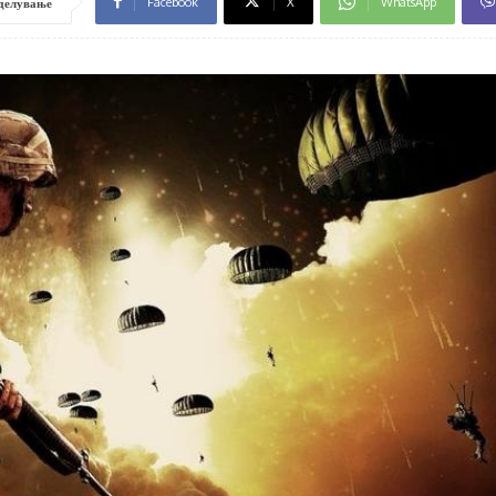
Facebook
X
WhatsApp
делување