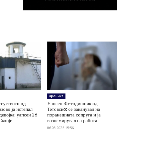
Хроника
тсуството од
Уапсен 35-годишник од
зово ја истепал
Тетовскo: се заканувал на
евојка: уапсен 26-
поранешната сопруга и ја
Скопје
вознемирувал на работа
06.08.2026 15:56