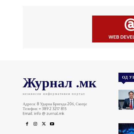
Журнал .мк
ОД У
независен информативен портал
Адреса: 8 Ударна Бригада 20б, Скопје
Телефон: + 389 2 3217 815
Email: info @ zurnal.mk