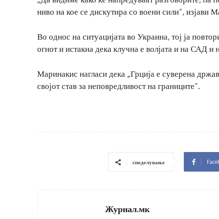
ниво на кое се дискутира со воени сили“, изјави 
Во однос на ситуацијата во Украина, тој ја повто
огнот и истакна дека клучна е волјата и на САД и
Маринакис нагласи дека „Грција е суверена држав
својот став за неповредливост на границите“.
Face
споделување
Журнал.мк