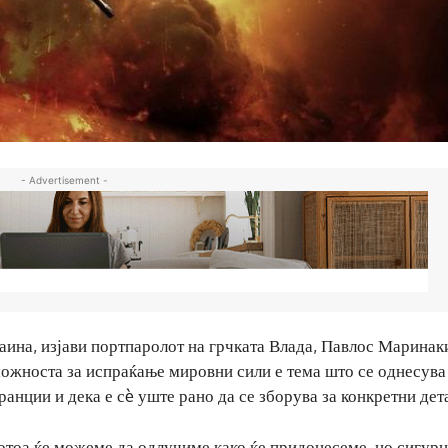
- Advertisement -
аина, изјави портпаролот на грчката Влада, Павлос Маринаки
а можноста за испраќање мировни сили е тема што се однесува
ранции и дека е сè уште рано да се зборува за конкретни дет
потоа ќе можеме да одлучиме како ќе придонесеме, но сигурн