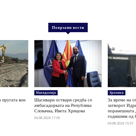
Поврзани вести
Македонија
Хроника
а пругата кон
Шасивари оствари средба со
За време на о
амбасадорката на Република
затворот Идри
Словачка, Ивета Хрицова
поранешната д
годишник од 
06.08.2026 17:36
06.08.2026 15:57