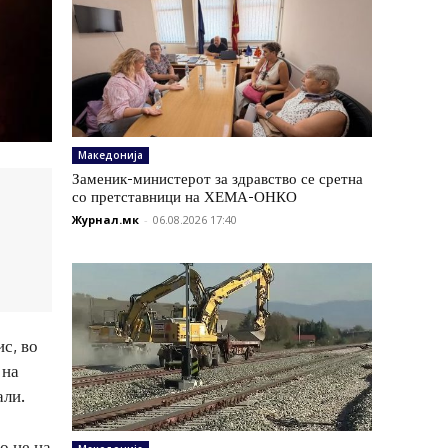
Македонија
Заменик-министерот за здравство се сретна
со претставници на ХЕМА-ОНКО
Журнал.мк
-
06.08.2026 17:40
с, во
 на
али.
о не на