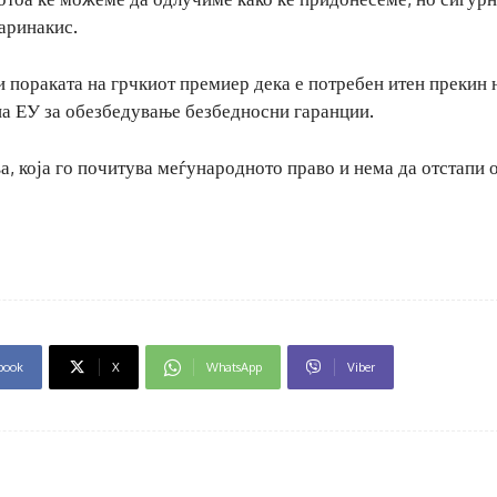
Маринакис.
ри пораката на грчкиот премиер дека е потребен итен прекин 
 на ЕУ за обезбедување безбедносни гаранции.
а, која го почитува меѓународното право и нема да отстапи 
book
X
WhatsApp
Viber