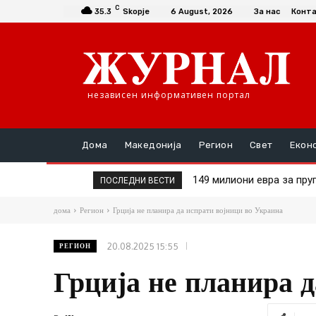
C
35.3
Skopje
6 August, 2026
За нас
Конт
независен информативен портал
Дома
Македонија
Регион
Свет
Екон
149 милиони евра за пругат
Шасивари оствари средб
ПОСЛЕДНИ ВЕСТИ
дома
Регион
Грција не планира да испрати војници во Украина
20.08.2025 15:55
РЕГИОН
Грција не планира 