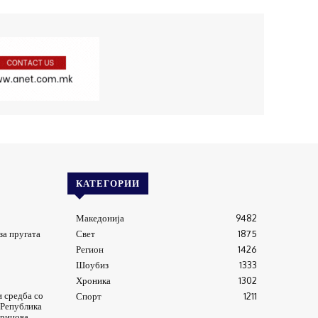
КАТЕГОРИИ
Македонија
9482
за пругата
Свет
1875
Регион
1426
Шоубиз
1333
Хроника
1302
 средба со
Спорт
1211
 Република
Хрицова