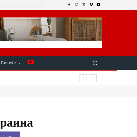
+Повеќе
краина