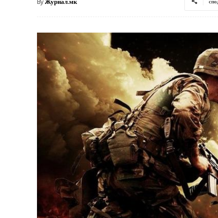
By
Журнал.мк
спо