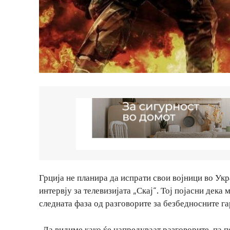
Грција не планира да испрати свои војници во Укр
интервју за телевизијата „Скај“. Тој појасни дек
следната фаза од разговорите за безбедносните га
„Да видиме како ќе напредуваат разговорите, па 