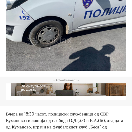
- Advertisement -
Вчера во 18:30 часот, полициски службеници од СВР
Куманово ги лишија од слобода О.Д.(32) и Е.А.(18), двајцата
од Куманово, играчи на фудбалскиот клуб „Беса“ од