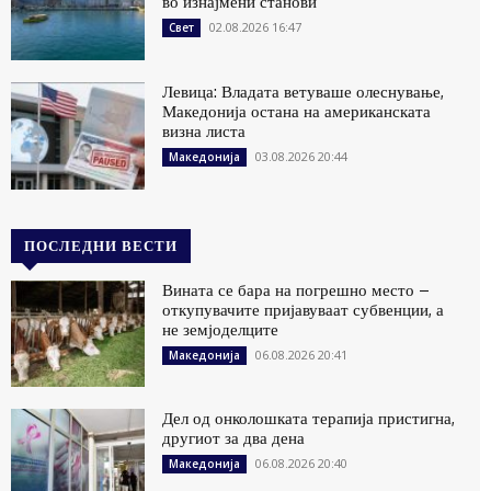
во изнајмени станови
02.08.2026 16:47
Свет
Левица: Владата ветуваше олеснување,
Македонија остана на американската
визна листа
03.08.2026 20:44
Македонија
ПОСЛЕДНИ ВЕСТИ
Вината се бара на погрешно место –
откупувачите пријавуваат субвенции, а
не земјоделците
06.08.2026 20:41
Македонија
Дел од онколошката терапија пристигна,
другиот за два дена
06.08.2026 20:40
Македонија