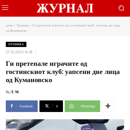
дома
Хроника
Ги претепале играчите од гостинскиот клуб: уапсени две лица
од Кумановско
ХРОНИКА
27.10.2025 16:18
Ги претепале играчите од
гостинскиот клуб: уапсени две лица
од Кумановско
By
Л. М.
Facebook
X
WhatsApp