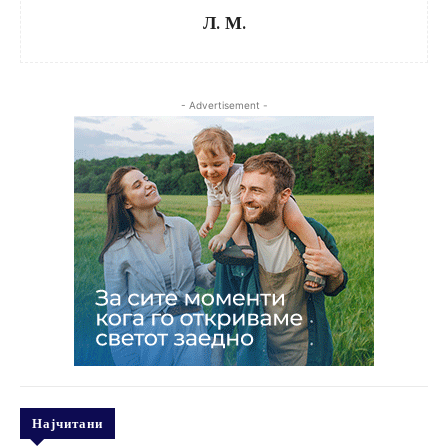
Л. М.
- Advertisement -
Најчитани