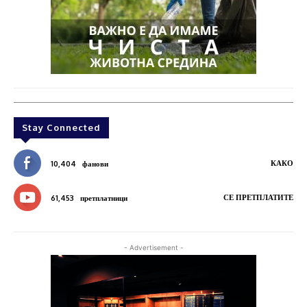
Stay Connected
КАКО
10,404
фанови
СЕ ПРЕТПЛАТИТЕ
61,453
претплатници
- Advertisement -