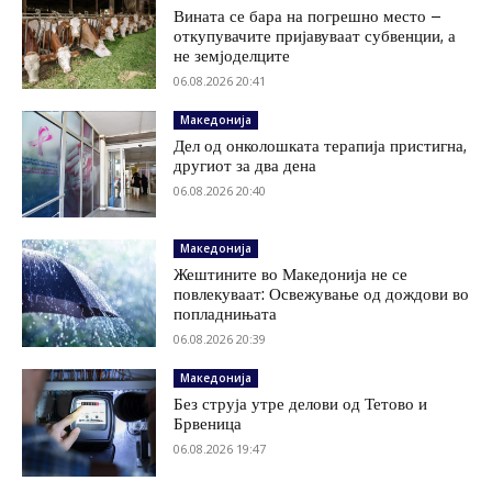
Вината се бара на погрешно место –
откупувачите пријавуваат субвенции, а
не земјоделците
06.08.2026 20:41
Македонија
Дел од онколошката терапија пристигна,
другиот за два дена
06.08.2026 20:40
Македонија
Жештините во Македонија не се
повлекуваат: Освежување од дождови во
попладнињата
06.08.2026 20:39
Македонија
Без струја утре делови од Тетово и
Брвеница
06.08.2026 19:47