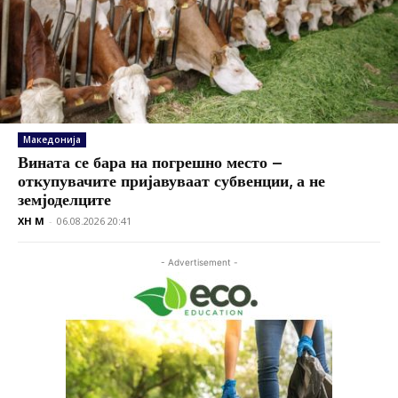
Македонија
Вината се бара на погрешно место –
откупувачите пријавуваат субвенции, а не
земјоделците
XH M
-
06.08.2026 20:41
- Advertisement -