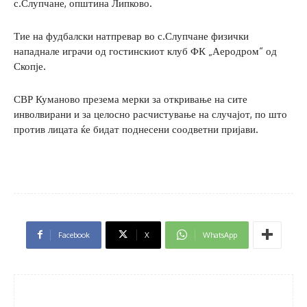
с.Слупчане, општина Липково.
Тие на фудбалски натпревар во с.Слупчане физички
нападнале играчи од гостинскиот клуб ФК „Аеродром“ од
Скопје.
СВР Куманово презема мерки за откривање на сите
инволвирани и за целосно расчистување на случајот, по што
против лицата ќе бидат поднесени соодветни пријави.
Facebook
X
WhatsApp