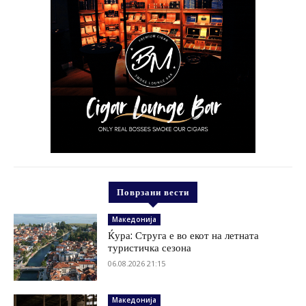
Поврзани вести
Македонија
Ќура: Струга е во екот на летната
туристичка сезона
06.08.2026 21:15
Македонија