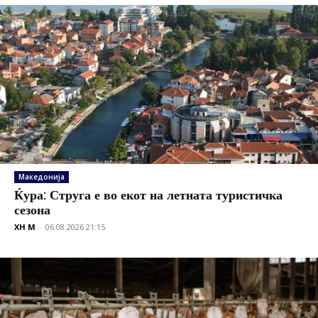
Македонија
Ќура: Струга е во екот на летната туристичка
сезона
XH M
-
06.08.2026 21:15