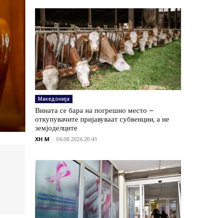
Македонија
Вината се бара на погрешно место –
откупувачите пријавуваат субвенции, а не
земјоделците
XH M
-
06.08.2026 20:41