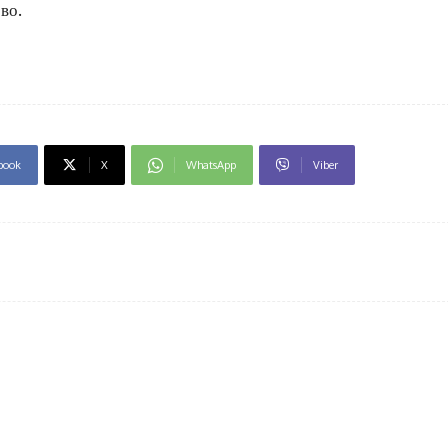
во.
book
X
WhatsApp
Viber