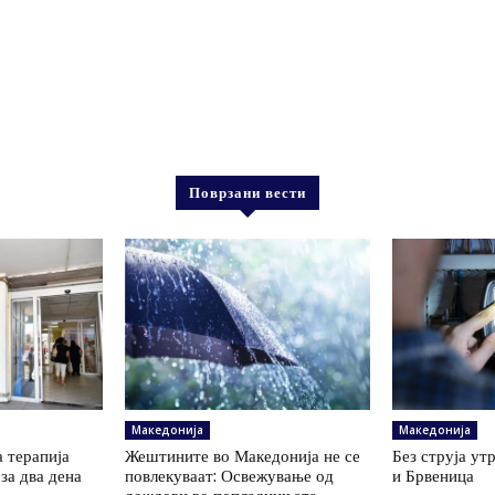
Поврзани вести
Македонија
Македонија
 терапија
Жештините во Македонија не се
Без струја ут
за два дена
повлекуваат: Освежување од
и Брвеница