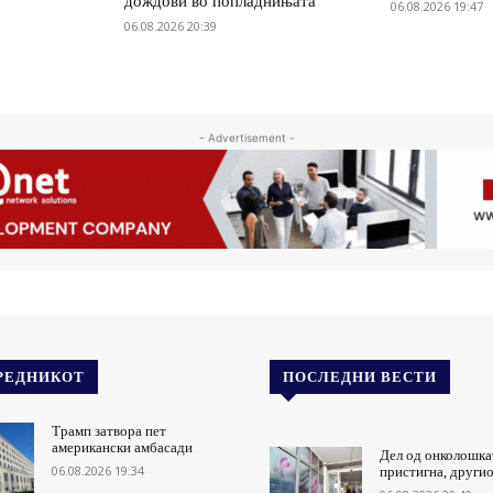
дождови во попладнињата
06.08.2026 19:47
06.08.2026 20:39
- Advertisement -
РЕДНИКОТ
ПОСЛЕДНИ ВЕСТИ
Трамп затвора пет
американски амбасади
Дел од онколошка
06.08.2026 19:34
пристигна, другио