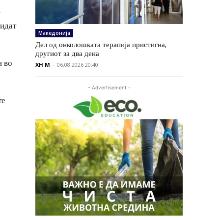
и
бидат
Македонија
Дел од онколошката терапија пристигна,
другиот за два дена
и во
XH M
-
06.08.2026 20:40
- Advertisement -
те