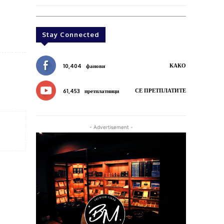
Stay Connected
КАКО
10,404
фанови
СЕ ПРЕТПЛАТИТЕ
61,453
претплатници
- Advertisement -