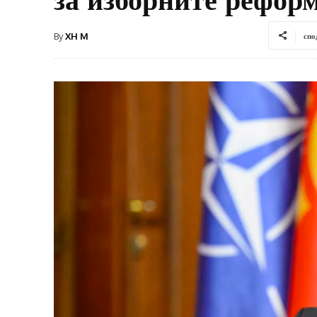
By
XH M
спо