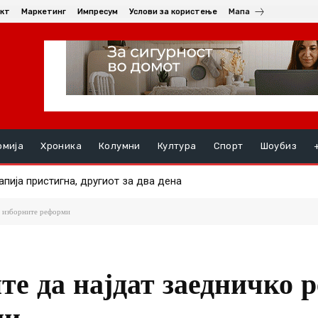
кт
Маркетинг
Импресум
Услови за користење
Мапа
омија
Хроника
Колумни
Култура
Спорт
Шоубиз
ија пристигна, другиот за два дена
ија не се повлекуваат: Освежување од дождови во попладнињ
а изборните реформи
те да најдат заедничко 
ми