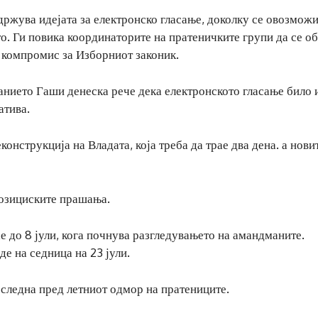
ржува идејата за електронско гласање, доколку се овозмож
то. Ги повика координаторите на пратеничките групи да се о
т компромис за Изборниот законик.
нието Гаши денеска рече дека електронското гласање било 
атива.
конструкција на Владата, која треба да трае два дена. а нови
опозициските прашања.
е до 8 јули, кога почнува разгледувањето на амандманите.
де на седница на 23 јули.
оследна пред летниот одмор на пратениците.