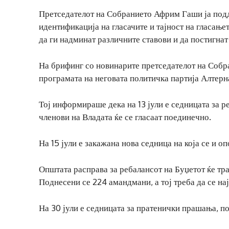
Претседателот на Собранието Африм Гаши ја подд
идентификација на гласачите и тајност на гласање
да ги надминат различните ставови и да постигна
На брифинг со новинарите претседателот на Собра
програмата на неговата политичка партија Алтерн
Тој информираше дека на 13 јули е седницата за ре
членови на Владата ќе се гласаат поединечно.
На 15 јули е закажана нова седница на која се и 
Општата расправа за ребалансот на Буџетот ќе тра
Поднесени се 224 амандмани, а тој треба да се нај
На 30 јули е седницата за пратенички прашања, п