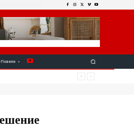
+Повеќе
ата
решение