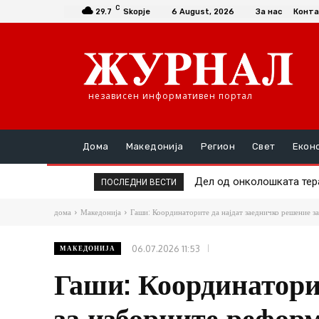
C
29.7
Skopje
6 August, 2026
За нас
Конта
независен информативен портал
Дома
Македонија
Регион
Свет
Екон
Дел од онколошката терап
Жештините во Македон
ПОСЛЕДНИ ВЕСТИ
дома
Македонија
Гаши: Координаторите да најдат заедничко решение з
06.07.2026 11:53
МАКЕДОНИЈА
Гаши: Координатори
за изборните рефор