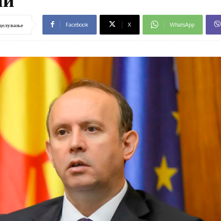
Facebook
X
WhatsApp
делување