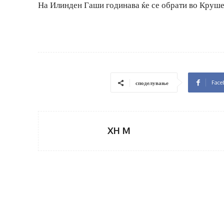
На Илинден Гаши годинава ќе се обрати во Круше
Face
споделување
XH M