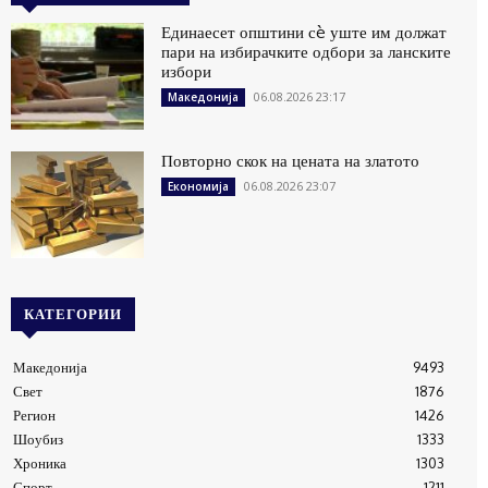
Единаесет општини сè уште им должат
пари на избирачките одбори за ланските
избори
06.08.2026 23:17
Македонија
Повторно скок на цената на златото
06.08.2026 23:07
Економија
КАТЕГОРИИ
Македонија
9493
Свет
1876
Регион
1426
Шоубиз
1333
Хроника
1303
Спорт
1211