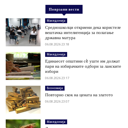
Поврзани вести
Македонија
Средношколци откриени дека користеле
вештачка интелигенција за полагање
државна матура
06.08.2026 23:18
Македонија
Единаесет општини сè уште им должат
пари на избирачките одбори за ланските
избори
06.08.2026 23:17
Економија
Повторно скок на цената на златото
06.08.2026 23:07
Македонија