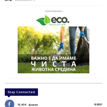
- Advertisement -
Stay Connected
КАКО
10,404
фанови