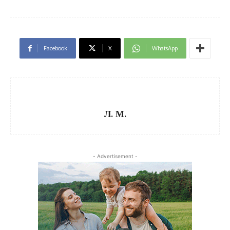
Facebook
X
WhatsApp
Л. М.
- Advertisement -