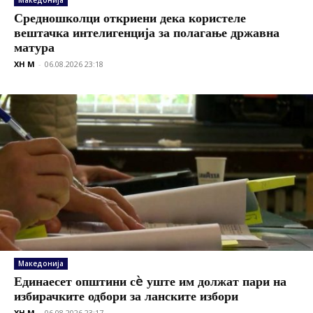
Македонија
Средношколци откриени дека користеле
вештачка интелигенција за полагање државна
матура
XH M
-
06.08.2026 23:18
Македонија
Единаесет општини сè уште им должат пари на
избирачките одбори за ланските избори
XH M
-
06.08.2026 23:17