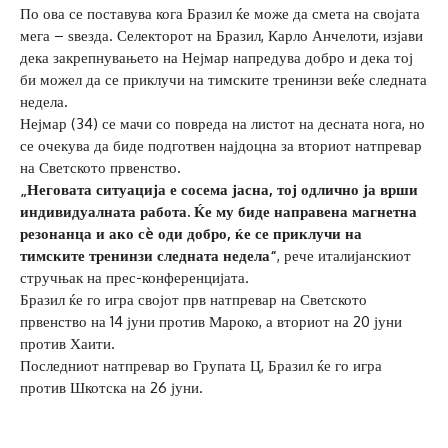
По ова се поставува кога Бразил ќе може да смета на својата
мега – ѕвезда. Селекторот на Бразил, Карло Анчелоти, изјави
дека закрепнувањето на Нејмар напредува добро и дека тој
би можел да се приклучи на тимските тренинзи веќе следната
недела.
Нејмар (34) се мачи со повреда на листот на десната нога, но
се очекува да биде подготвен најдоцна за вториот натпревар
на Светското првенство.
„Неговата ситуација е сосема јасна, тој одлично ја врши
индивидуалната работа. Ќе му биде направена магнетна
резонанца и ако сè оди добро, ќе се приклучи на
тимските тренинзи следната недела“
, рече италијанскиот
стручњак на прес-конференцијата.
Бразил ќе го игра својот прв натпревар на Светското
првенство на 14 јуни против Мароко, а вториот на 20 јуни
против Хаити.
Последниот натпревар во Групата Ц, Бразил ќе го игра
против Шкотска на 26 јуни.