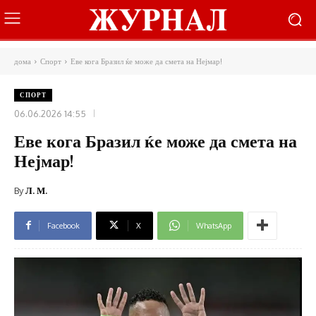
дома
Спорт
Еве кога Бразил ќе може да смета на Нејмар!
СПОРТ
06.06.2026 14:55
Еве кога Бразил ќе може да смета на
Нејмар!
By
Л. М.
Facebook
X
WhatsApp