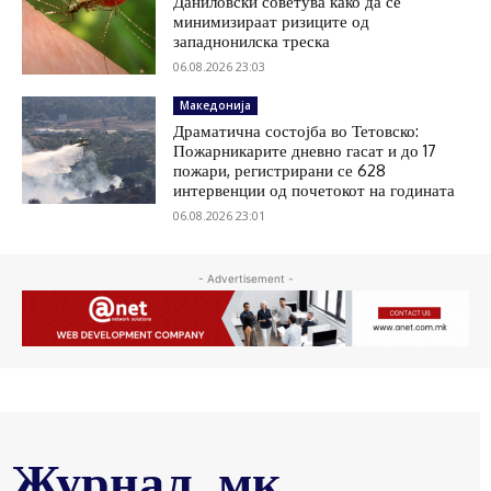
Даниловски советува како да се
минимизираат ризиците од
западнонилска треска
06.08.2026 23:03
Македонија
Драматична состојба во Тетовско:
Пожарникарите дневно гасат и до 17
пожари, регистрирани се 628
интервенции од почетокот на годината
06.08.2026 23:01
- Advertisement -
Журнал .мк