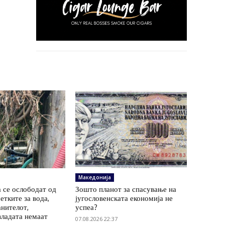
Македонија
 се ослободат од
Зошто планот за спасување на
етките за вода,
југословенската економија не
анителот,
успеа?
владата немаат
07.08.2026 22:37