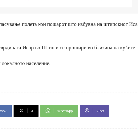
спасување полета кон пожарот што избувна на штипскиот Иса
тврдината Исар во Штип и се прошири во близина на куќите.
и локалното население.
book
X
WhatsApp
Viber