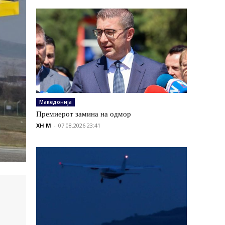
Македонија
Премиерот замина на одмор
XH M
-
07.08.2026 23:41