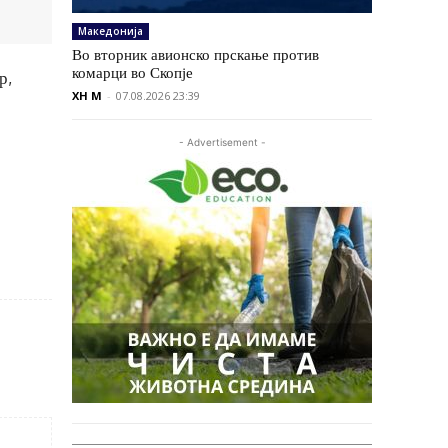
Македонија
Во вторник авионско прскање против
комарци во Скопје
р,
XH M
-
07.08.2026 23:39
- Advertisement -