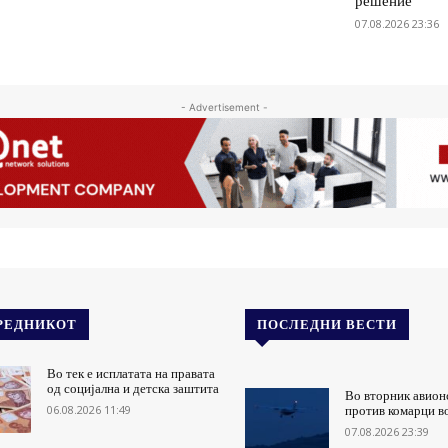
решение
07.08.2026 23:36
- Advertisement -
РЕДНИКОТ
ПОСЛЕДНИ ВЕСТИ
Во тек е исплатата на правата
од социјална и детска заштита
Во вторник авион
06.08.2026 11:49
против комарци в
07.08.2026 23:39