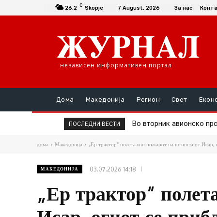
C
26.2
Skopje
7 August, 2026
За нас
Конт
независен информативен портал
Дома
Македонија
Регион
Свет
Екон
Во вторник авионско прс
Д-р Трајановски: По тр
ПОСЛЕДНИ ВЕСТИ
дома
Македонија
„Ер трактор“ полета кон пожарот на штипскиот Исар, 
03.07.2026 14:18
МАКЕДОНИЈА
„Ер трактор“ полет
Исар, огнот се приб