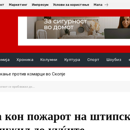
акт
Маркетинг
Импресум
Услови за користење
Мапа
омија
Хроника
Колумни
Култура
Спорт
Шоубиз
кање против комарци во Скопје
уењата, на ред се хепатитите ако кризата со водата во Гостив
огнот се приближил до...
а кон пожарот на штипс
лижил до куќите