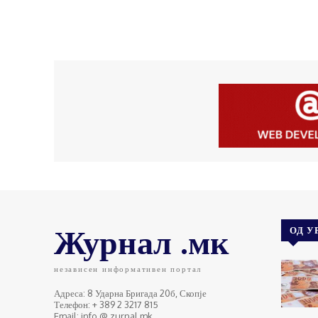
Журнал .мк
ОД У
независен информативен портал
Адреса: 8 Ударна Бригада 20б, Скопје
Телефон: + 389 2 3217 815
Email: info @ zurnal.mk