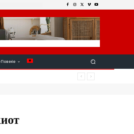
+Повеќе
ар продолжи
киот