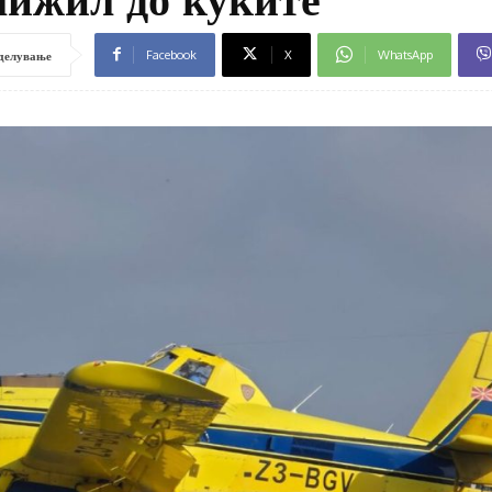
Facebook
X
WhatsApp
делување