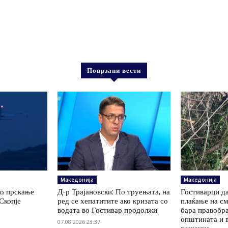
Поврзани вести
Македонија
Македонија
ко прскање
Д-р Трајановски: По труењата, на
Гостиварци да
Скопје
ред се хепатитите ако кризата со
плаќање на см
водата во Гостивар продолжи
бара правобр
општината и 
07.08.2026 23:37