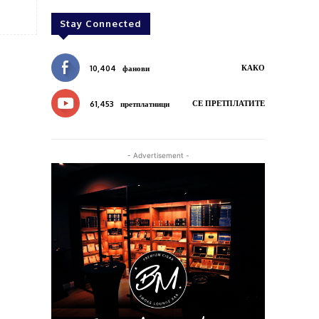
Stay Connected
КАКО
10,404
фанови
СЕ ПРЕТПЛАТИТЕ
61,453
претплатници
- Advertisement -