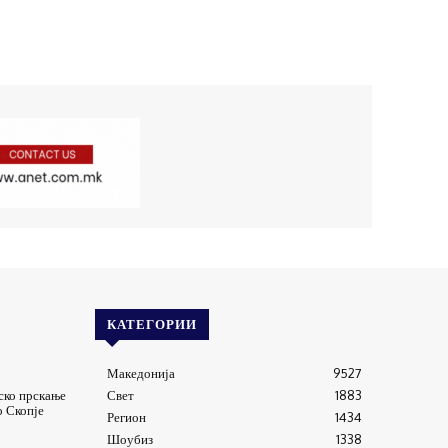
КАТЕГОРИИ
Македонија
9527
ско прскање
Свет
1883
о Скопје
Регион
1434
Шоубиз
1338