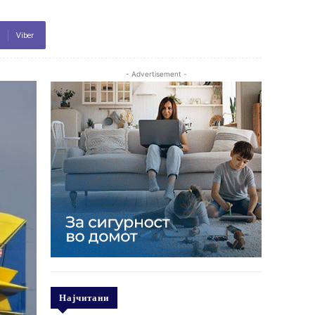
Viber
- Advertisement -
Најчитани