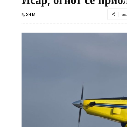
By
XH M
спо