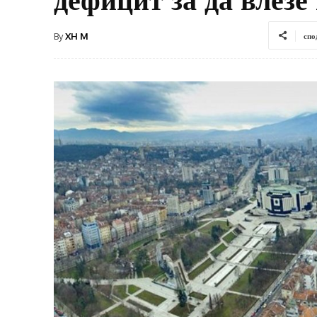
By
XH M
спо