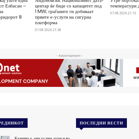
ќај уште една
Андоновски: Националниот дата-
Утре портокал
от Елбасан –
центар ќе биде со капацитет под
температури 
ва
1 MW, граѓаните ги добиваат
07.08.2026 21:13
оридорот 8
првите е-услуги на сигурна
платформа
07.08.2026 21:38
- Advertisement -
РЕДНИКОТ
ПОСЛЕДНИ ВЕСТИ
Казниво е, ама го има дури и во