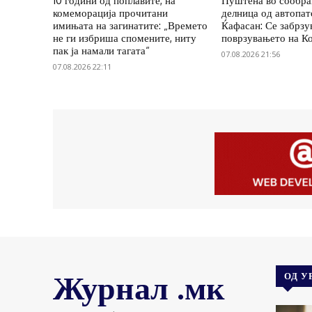
10 години од поплавите, на
Пуштена во сообра
комеморација прочитани
делница од автопат
имињата на загинатите: „Времето
Ќафасан: Се забрзу
не ги избриша спомените, ниту
поврзувањето на К
пак ја намали тагата“
07.08.2026 21:56
07.08.2026 22:11
Журнал .мк
ОД У