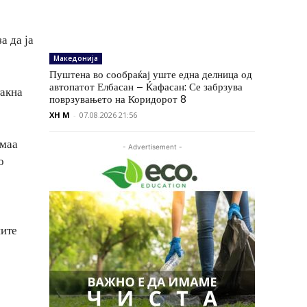
а да ја
Македонија
Пуштена во сообраќај уште една делница од
автопатот Елбасан – Ќафасан: Се забрзува
такна
поврзувањето на Коридорот 8
XH M
-
07.08.2026 21:56
емаа
- Advertisement -
о
ните