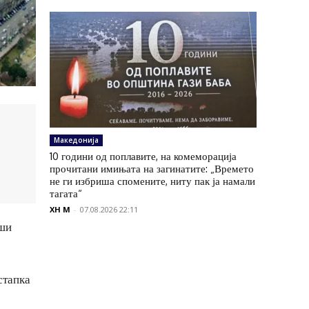
Македонија
10 години од поплавите, на комеморација
прочитани имињата на загинатите: „Времето
не ги избриша спомените, ниту пак ја намали
тагата“
XH M
-
07.08.2026 22:11
оши
стапка