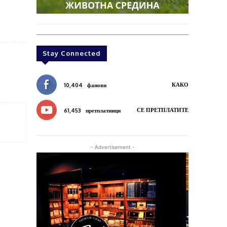
Stay Connected
КАКО
10,404
фанови
СЕ ПРЕТПЛАТИТЕ
61,453
претплатници
- Advertisement -