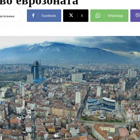
Facebook
X
WhatsApp
делување