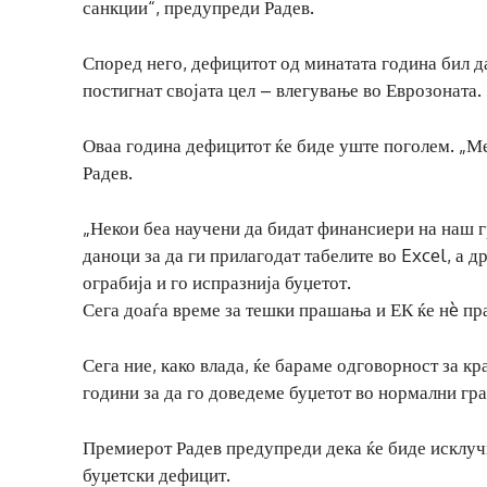
санкции“, предупреди Радев.
Според него, дефицитот од минатата година бил да
постигнат својата цел – влегување во Еврозоната.
Оваа година дефицитот ќе биде уште поголем. „Ме
Радев.
„Некои беа научени да бидат финансиери на наш г
даноци за да ги прилагодат табелите во Excel, а д
ограбија и го испразнија буџетот.
Сега доаѓа време за тешки прашања и ЕК ќе нè пр
Сега ние, како влада, ќе бараме одговорност за 
години за да го доведеме буџетот во нормални гра
Премиерот Радев предупреди дека ќе биде исклучи
буџетски дефицит.