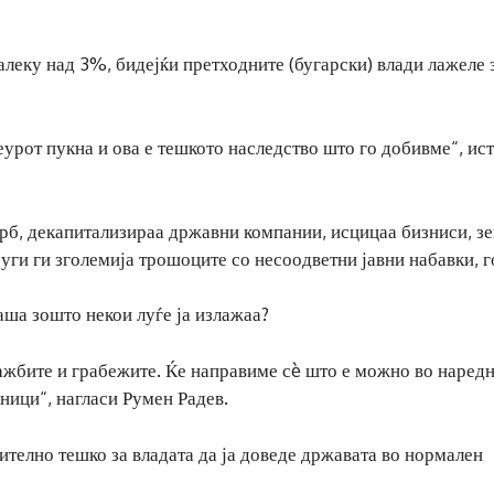
леку над 3%, бидејќи претходните (бугарски) влади лажеле з
урот пукна и ова е тешкото наследство што го добивме“, ис
рб, декапитализираа државни компании, исцицаа бизниси, з
руги ги зголемија трошоците со несоодветни јавни набавки, г
аша зошто некои луѓе ја излажаа?
кражбите и грабежите. Ќе направиме сè што е можно во наред
ници“, нагласи Румен Радев.
телно тешко за владата да ја доведе државата во нормален