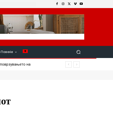
+Повеќе
поврзувањето на
обиваат првите е-услуги на
иот