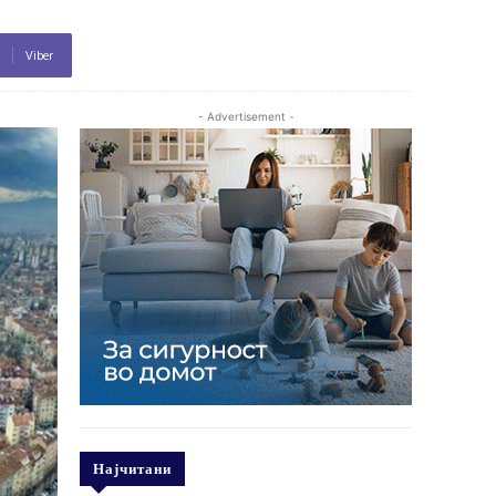
Viber
- Advertisement -
Најчитани