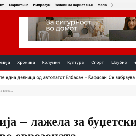
кт
Маркетинг
Импресум
Услови за користење
Мапа
омија
Хроника
Колумни
Култура
Спорт
Шоубиз
е една делница од автопатот Елбасан – Ќафасан: Се забрзува 
иот дата-центар ќе биде со капацитет под 1 MW, граѓаните ги д
 влезе...
ија – лажела за буџетск
 во еврозоната