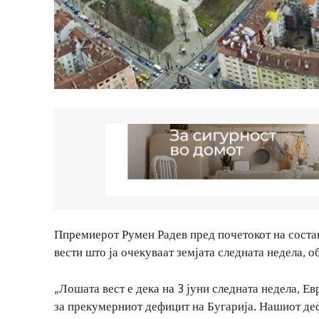
Ппремиерот Румен Радев пред почетокот на состан
вести што ја очекуваат земјата следната недела, об
„Лошата вест е дека на 3 јуни следната недела, Ев
за прекумерниот дефицит на Бугарија. Нашиот де