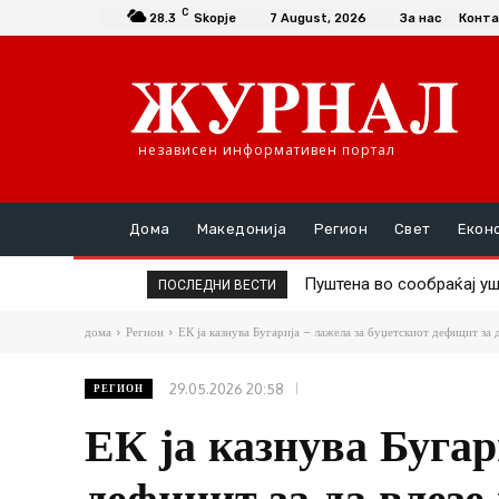
C
28.3
Skopje
7 August, 2026
За нас
Конта
независен информативен портал
Дома
Македонија
Регион
Свет
Екон
Пуштена во сообраќај ушт
Андоновски: Националн
ПОСЛЕДНИ ВЕСТИ
Коридорот 8
сигурна платформа
дома
Регион
ЕК ја казнува Бугарија – лажела за буџетскиот дефицит за да
29.05.2026 20:58
РЕГИОН
ЕК ја казнува Бугар
дефицит за да влезе