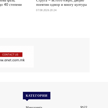
ова фаза,
Струга – истото езеро, двојно
до 40 степени
поевтин одмор и многу култура
07.08.2026 20:24
КАТЕГОРИИ
Македонија
9522