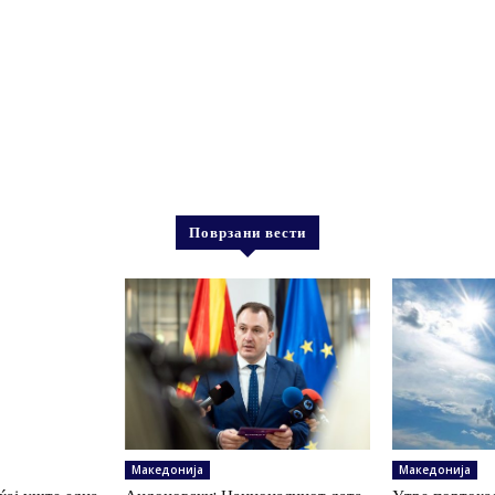
Поврзани вести
Македонија
Македонија