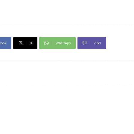
book
X
WhatsApp
Viber