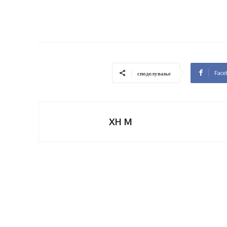
Face
споделување
XH M