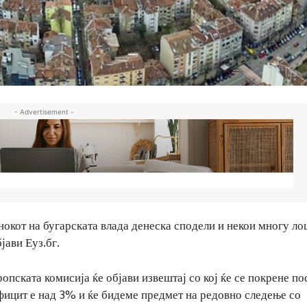
- Advertisement -
окот на бугарската влада денеска сподели и некои многу л
јави Еуз.бг.
ропската комисија ќе објави извештај со кој ќе се покрене по
фицит е над 3% и ќе бидеме предмет на редовно следење со