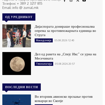
Телефон: + 389 2 3217 815
Email: info @ zurnal.mk
ОД УРЕДНИКОТ
Дијаспората донираше професионална
опрема за противпожарната единица во
Струга
05.08.2026 12:40
Македонија
Дел од ракета на „Спејс Икс“ се урна на
Месечината
05.08.2026 20:57
Технологија
ПОСЛЕДНИ ВЕСТИ
Во вторник авионско прскање против
комарци во Скопје