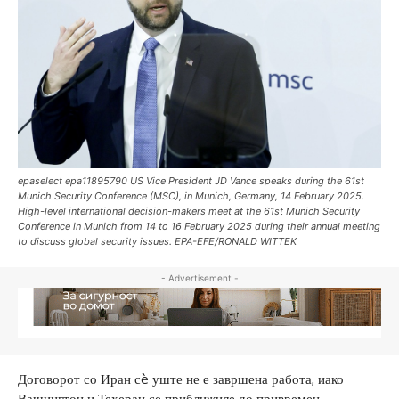
epaselect epa11895790 US Vice President JD Vance speaks during the 61st
Munich Security Conference (MSC), in Munich, Germany, 14 February 2025.
High-level international decision-makers meet at the 61st Munich Security
Conference in Munich from 14 to 16 February 2025 during their annual meeting
to discuss global security issues. EPA-EFE/RONALD WITTEK
- Advertisement -
Договорот со Иран сè уште не е завршена работа, иако
Вашингтон и Техеран се приближиле до привремен