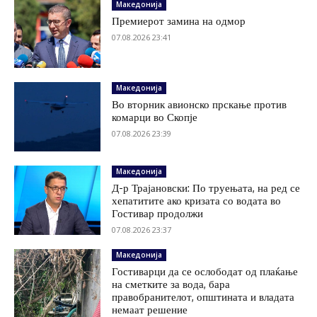
Македонија
Премиерот замина на одмор
07.08.2026 23:41
Македонија
Во вторник авионско прскање против
комарци во Скопје
07.08.2026 23:39
Македонија
Д-р Трајановски: По труењата, на ред се
хепатитите ако кризата со водата во
Гостивар продолжи
07.08.2026 23:37
Македонија
Гостиварци да се ослободат од плаќање
на сметките за вода, бара
правобранителот, општината и владата
немаат решение