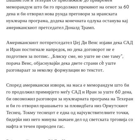
меморандум што би го продолжил прекинот на огнот за 60
дена и би отворил нова рунда преговори за иранската
нуклеарна програма, додека конечната одлука останува кај
американскиот претседател Доналд Трамп.
Американскиот потпретседател Џеј Ди Венс изјави дека САД
и Иран постигнале напредок, но дека договорот не е
подготвен за потпис. „Блиску сме, но уште не сме таму“,
порача Венс, објаснувајќи дека двете страни сè уште
разговараат за неколку формулации во текстот.
Според американски извори, на маса е меморандум што би
го продолжил примирјето меѓу САД и Иран за уште 60 дена,
би овозможил разговори за нуклеарната програма на Техеран
и би го отворил прашањето за пловидбата низ Ормутскиот
Теснец. Токму теснецот е една од најчувствителните точки,
бидејќи низ него минува значаен дел од светската трговија со
нафта и течен природен гас.