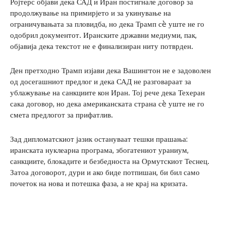
Ројтерс објави дека САД и Иран постигнале договор за
продолжување на примирјето и за укинување на
ограничувањата за пловидба, но дека Трамп сè уште не го
одобрил документот. Иранските државни медиуми, пак,
објавија дека текстот не е финализиран ниту потврден.
Ден претходно Трамп изјави дека Вашингтон не е задоволен
од досегашниот предлог и дека САД не разговараат за
ублажување на санкциите кон Иран. Тој рече дека Техеран
сака договор, но дека американската страна сè уште не го
смета предлогот за прифатлив.
Зад дипломатскиот јазик остануваат тешки прашања:
иранската нуклеарна програма, збогатениот ураниум,
санкциите, блокадите и безбедноста на Ормутскиот Теснец.
Затоа договорот, дури и ако биде потпишан, би бил само
почеток на нова и потешка фаза, а не крај на кризата.