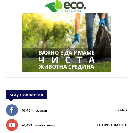
Stay Connected
КАКО
10,404
фанови
СЕ ПРЕТПЛАТИТЕ
61,453
претплатници