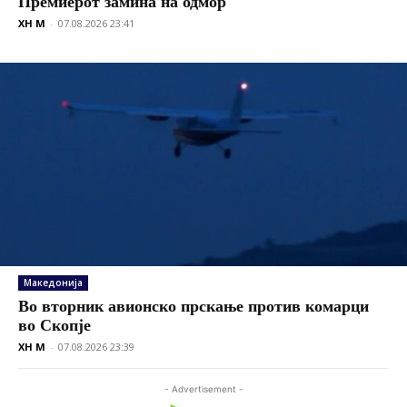
Премиерот замина на одмор
XH M
-
07.08.2026 23:41
Македонија
Во вторник авионско прскање против комарци
во Скопје
XH M
-
07.08.2026 23:39
- Advertisement -