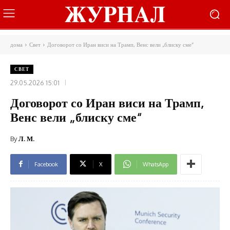
дома
Свет
Договорот со Иран виси на Трамп, Венс вели „блиску сме“
СВЕТ
29.05.2026 15:01
Договорот со Иран виси на Трамп,
Венс вели „блиску сме“
By
Л. М.
Facebook
X
WhatsApp