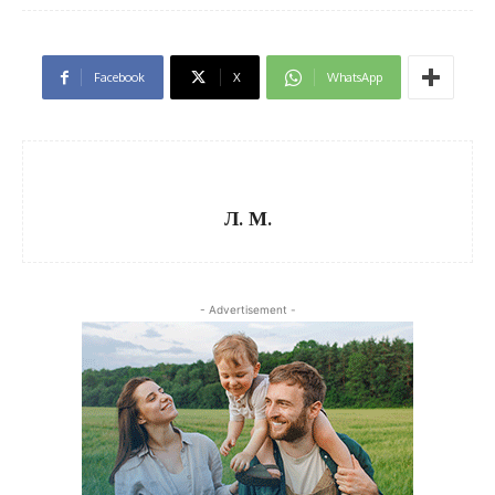
Facebook
X
WhatsApp
Л. М.
- Advertisement -