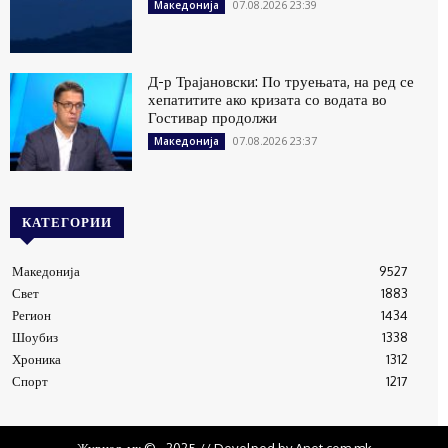
07.08.2026 23:39
Македонија
Д-р Трајановски: По труењата, на ред се
хепатитите ако кризата со водата во
Гостивар продолжи
07.08.2026 23:37
Македонија
КАТЕГОРИИ
Македонија
9527
Свет
1883
Регион
1434
Шоубиз
1338
Хроника
1312
Спорт
1217
Журнал .мк © - 2025 // Develped by Anet.com.mk