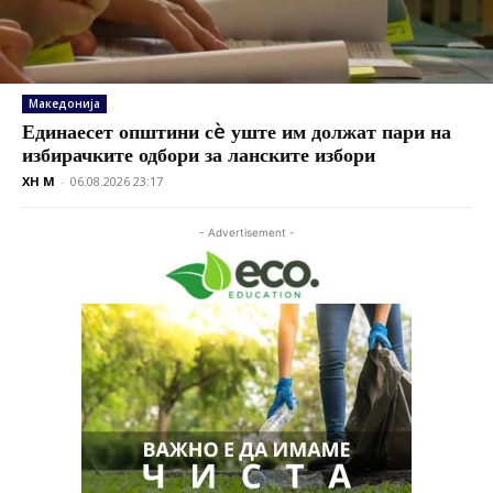
Македонија
Единаесет општини сè уште им должат пари на
избирачките одбори за ланските избори
XH M
-
06.08.2026 23:17
- Advertisement -