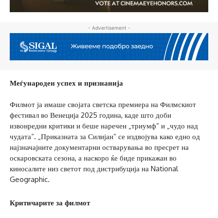
- Advertisement -
Меѓународен успех и признанија
Филмот ја имаше својата светска премиера на Филмскиот
фестивал во Венеција 2025 година, каде што доби
извонредни критики и беше наречен „триумф“ и „чудо над
чудата“. „Приказната за Силијан“ се издвојува како едно од
најзначајните документарни остварувања во пресрет на
оскаровската сезона, а наскоро ќе биде прикажан во
киносалите низ светот под дистрибуција на National
Geographic.
Критичарите за филмот