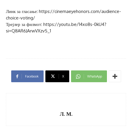
Линк за гласање: https://cinemaeyehonors.com/audience-
choice-voting/
Трејлер за филмот: https://youtu.be/14xo8s-0kU4?
si=Q8AR6JArwVXzvS_1
Facebook
X
WhatsApp
Л. М.