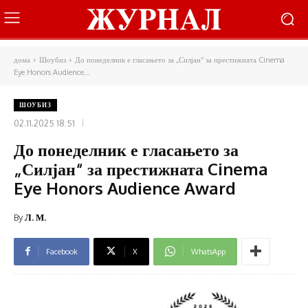
дома
Шоубиз
До понеделник е гласањето за „Силјан“ за престижната Cinema
Eye Honors Audience...
ШОУБИЗ
02.11.2025 18:51
До понеделник е гласањето за
„Силјан“ за престижната Cinema
Eye Honors Audience Award
By
Л. М.
Facebook
X
WhatsApp