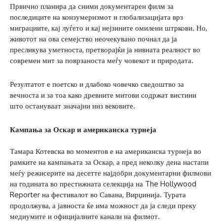
Првично планира да сними документарен филм за
последиците на конзумеризмот и глобализацијата врз
миграциите, кај луѓето и кај нејзините омилени штркови. Но,
животот на ова семејство неочекувано почнал да ја
пресликува уметноста, претворајќи ја нивната реалност во
современ мит за поврзаноста меѓу човекот и природата.
Резултатот е поетско и длабоко човечко сведоштво за
вечноста и за тоа како древните митови содржат вистини
што остануваат значајни низ вековите.
Кампања за Оскар и американска турнеја
Тамара Котевска во моментов е на американска турнеја во
рамките на кампањата за Оскар, а пред неколку дена настапи
меѓу режисерите на десетте најдобри документарни филмови
на годината во престижната селекција на The Hollywood
Reporter на фестивалот во Савана, Вирџинија. Турата
продолжува, а јавноста ќе има можност да ја следи преку
медиумите и официјалните канали на филмот.