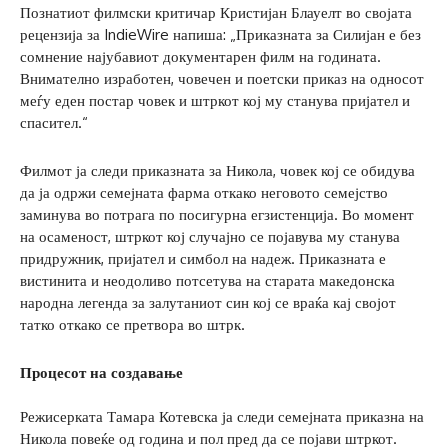
Познатиот филмски критичар Кристијан Блауелт во својата
рецензија за IndieWire напиша: „Приказната за Силијан е без
сомнение најубавиот документарен филм на годината.
Внимателно изработен, човечен и поетски приказ на односот
меѓу еден постар човек и штркот кој му станува пријател и
спасител.“
Филмот ја следи приказната за Никола, човек кој се обидува
да ја одржи семејната фарма откако неговото семејство
заминува во потрага по посигурна егзистенција. Во момент
на осаменост, штркот кој случајно се појавува му станува
придружник, пријател и симбол на надеж. Приказната е
вистинита и неодоливо потсетува на старата македонска
народна легенда за залутаниот син кој се враќа кај својот
татко откако се претвора во штрк.
Процесот на создавање
Режисерката Тамара Котевска ја следи семејната приказна на
Никола повеќе од година и пол пред да се појави штркот.