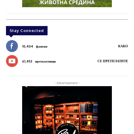
Stay Connected
КАКО
10,404
фанови
СЕ ПРЕТПЛАТИТЕ
61,453
претплатници
- Advertisement -