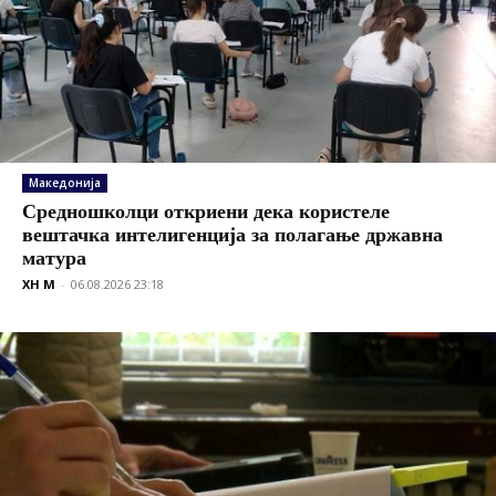
Македонија
Средношколци откриени дека користеле
вештачка интелигенција за полагање државна
матура
XH M
-
06.08.2026 23:18