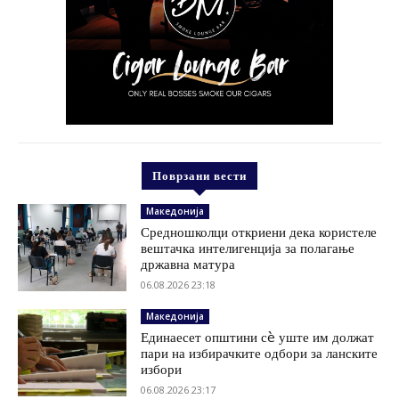
Поврзани вести
Македонија
Средношколци откриени дека користеле
вештачка интелигенција за полагање
државна матура
06.08.2026 23:18
Македонија
Единаесет општини сè уште им должат
пари на избирачките одбори за ланските
избори
06.08.2026 23:17