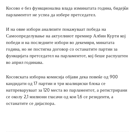
Косово е без функционална влада изминатата година, бидејќи
парламентот не успеа да избере претседател.
И на овие избори анализите покажуваат победа на
Самоопределување на актуелниот премиер Албин Курти кој
победи и на последните избори во декември, минатата
година, но не постигна договор со останатите партии за
функцијата претседател на парламентот, кој беше распуштен
во април годинава.
Косовската изборна комисија објави дека повеќе од 900
кандидати од 17 партии и три коалициски блока се
натпреваруваат за 120 места во парламентот, а регистрирани
се околу 2,1 милиони гласачи од кои 1,6 се резиденти, а
останатите се дијаспора.