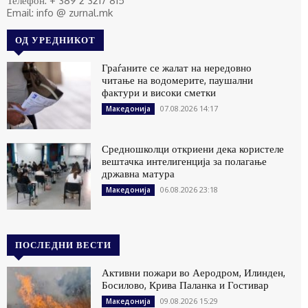
Телефон: + 389 2 3217 815
Email: info @ zurnal.mk
ОД УРЕДНИКОТ
Граѓаните се жалат на нередовно
читање на водомерите, паушални
фактури и високи сметки
07.08.2026 14:17
Македонија
Средношколци откриени дека користеле
вештачка интелигенција за полагање
државна матура
06.08.2026 23:18
Македонија
ПОСЛЕДНИ ВЕСТИ
Активни пожари во Аеродром, Илинден,
Босилово, Крива Паланка и Гостивар
09.08.2026 15:29
Македонија