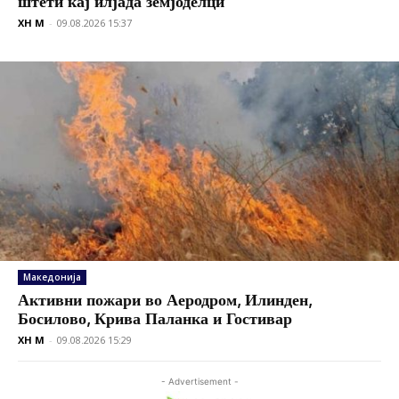
штети кај илјада земјоделци
XH M
-
09.08.2026 15:37
Македонија
Активни пожари во Аеродром, Илинден,
Босилово, Крива Паланка и Гостивар
XH M
-
09.08.2026 15:29
- Advertisement -