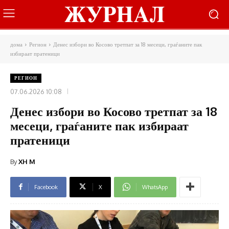
дома
Регион
Денес избори во Косово третпат за 18 месеци, граѓаните пак
избираат пратеници
РЕГИОН
07.06.2026 10:08
Денес избори во Косово третпат за 18
месеци, граѓаните пак избираат
пратеници
By
XH M
Facebook
X
WhatsApp