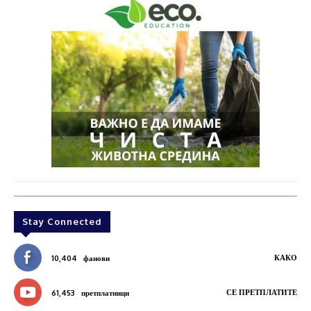
Stay Connected
КАКО
10,404
фанови
СЕ ПРЕТПЛАТИТЕ
61,453
претплатници