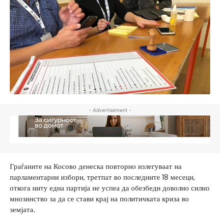
- Advertisement -
Граѓаните на Косово денеска повторно излегуваат на
парламентарни избори, третпат во последните 18 месеци,
откога ниту една партија не успеа да обезбеди доволно силно
мнозинство за да се стави крај на политичката криза во
земјата.