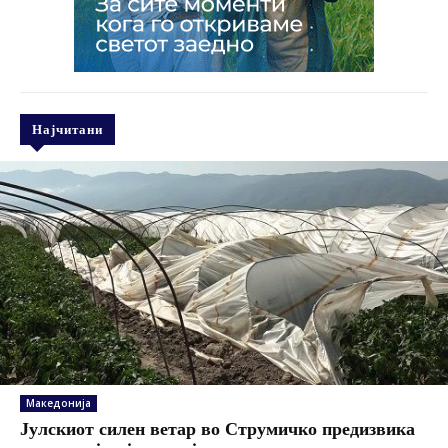
Најчитани
Македонија
Јулскиот силен ветар во Струмичко предизвика