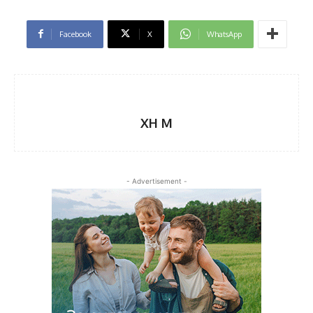
Facebook
X
WhatsApp
XH M
- Advertisement -