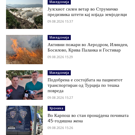
Македонија
Јулскиот силен ветар во Струмичко
предизвика штети кај илјада земјоделци
09.08.2026 15:37
Македонија
Активни пожари во Аеродром, Илинден,
Босилово, Крива Паланка и Гостивар
09.08.2026 15:29
Македонија
Подобрена е состојбата на пациентот
транспортиран од Турција по тешка
повреда
09.08.2026 15:27
Хроника
Во Карпош во стан пронајдена почината
45-годишна жена
09.08.2026 15:26