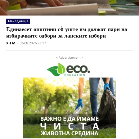
Македонија
Единаесет општини сè уште им должат пари на
избирачките одбори за ланските избори
XH M
-
06.08.2026 23:17
- Advertisement -