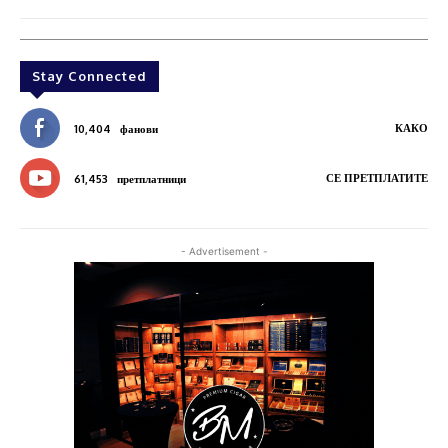
Stay Connected
КАКО
10,404
фанови
СЕ ПРЕТПЛАТИТЕ
61,453
претплатници
- Advertisement -