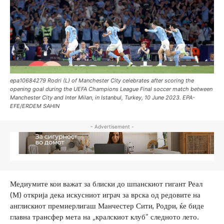
epa10684279 Rodri (L) of Manchester City celebrates after scoring the
opening goal during the UEFA Champions League Final soccer match between
Manchester City and Inter Milan, in Istanbul, Turkey, 10 June 2023. EPA-
EFE/ERDEM SAHIN
- Advertisement -
Медиумите кои важат за блиски до шпанскиот гигант Реал
(М) открија дека искусниот играч за врска од редовите на
англискиот премиерлигаш Манчестер Сити, Родри, ќе биде
главна трансфер мета на „кралскиот клуб“ следното лето.