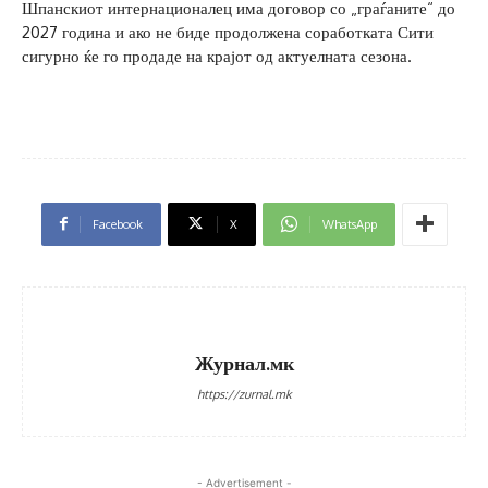
Шпанскиот интернационалец има договор со „граѓаните“ до
2027 година и ако не биде продолжена соработката Сити
сигурно ќе го продаде на крајот од актуелната сезона.
Facebook
X
WhatsApp
Журнал.мк
https://zurnal.mk
- Advertisement -