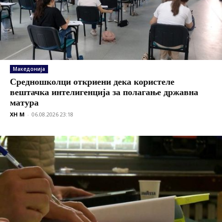
Македонија
Средношколци откриени дека користеле
вештачка интелигенција за полагање државна
матура
XH M
-
06.08.2026 23:18