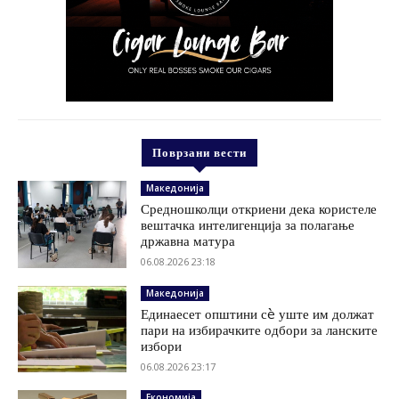
Поврзани вести
Македонија
Средношколци откриени дека користеле
вештачка интелигенција за полагање
државна матура
06.08.2026 23:18
Македонија
Единаесет општини сè уште им должат
пари на избирачките одбори за ланските
избори
06.08.2026 23:17
Економија