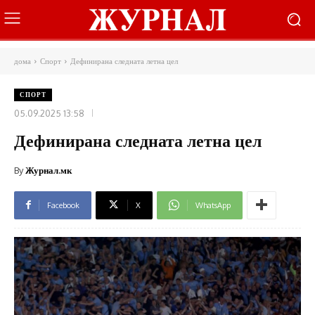
дома
Спорт
Дефинирана следната летна цел
СПОРТ
05.09.2025 13:58
Дефинирана следната летна цел
By
Журнал.мк
Facebook
X
WhatsApp