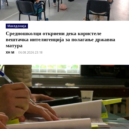
Македонија
Средношколци откриени дека користеле
вештачка интелигенција за полагање државна
матура
XH M
-
06.08.2026 23:18