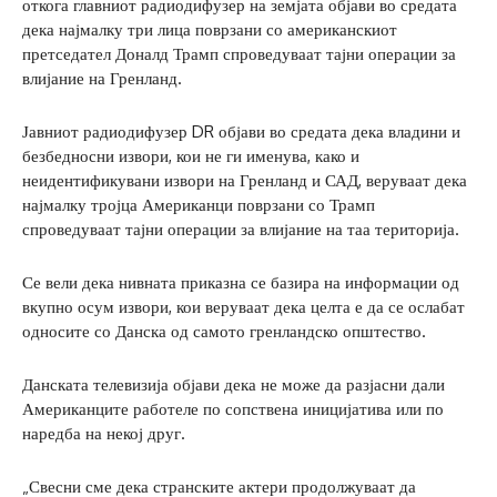
откога главниот радиодифузер на земјата објави во средата
дека најмалку три лица поврзани со американскиот
претседател Доналд Трамп спроведуваат тајни операции за
влијание на Гренланд.
Јавниот радиодифузер DR објави во средата дека владини и
безбедносни извори, кои не ги именува, како и
неидентификувани извори на Гренланд и САД, веруваат дека
најмалку тројца Американци поврзани со Трамп
спроведуваат тајни операции за влијание на таа територија.
Се вели дека нивната приказна се базира на информации од
вкупно осум извори, кои веруваат дека целта е да се ослабат
односите со Данска од самото гренландско општество.
Данската телевизија објави дека не може да разјасни дали
Американците работеле по сопствена иницијатива или по
наредба на некој друг.
„Свесни сме дека странските актери продолжуваат да