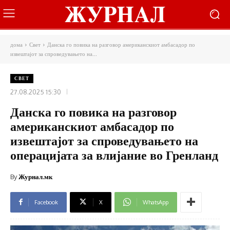
дома
Свет
Данска го повика на разговор американскиот амбасадор по
извештајот за спроведувањето на...
СВЕТ
27.08.2025 15:30
Данска го повика на разговор
американскиот амбасадор по
извештајот за спроведувањето на
операцијата за влијание во Гренланд
By
Журнал.мк
Facebook
X
WhatsApp