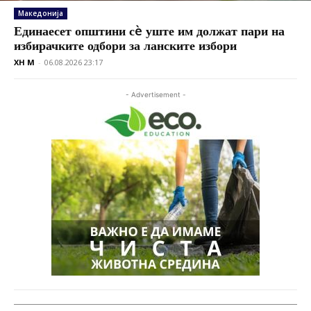
Македонија
Единаесет општини сè уште им должат пари на
избирачките одбори за ланските избори
XH M
-
06.08.2026 23:17
- Advertisement -