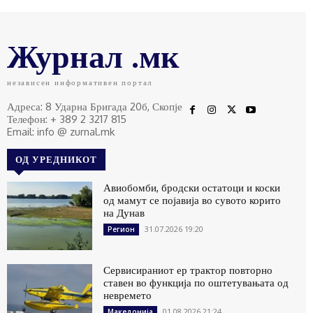
Журнал .мк
независен информативен портал
Адреса: 8 Ударна Бригада 20б, Скопје
Телефон: + 389 2 3217 815
Email: info @ zurnal.mk
ОД УРЕДНИКОТ
Авиобомби, бродски остатоци и коски
од мамут се појавија во сувото корито
на Дунав
31.07.2026 19:20
Регион
Сервисираниот ер трактор повторно
ставен во функција по оштетувањата од
невремето
01.08.2026 21:24
Македонија