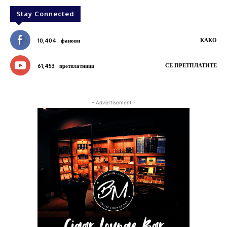
Stay Connected
КАКО
10,404
фанови
СЕ ПРЕТПЛАТИТЕ
61,453
претплатници
- Advertisement -