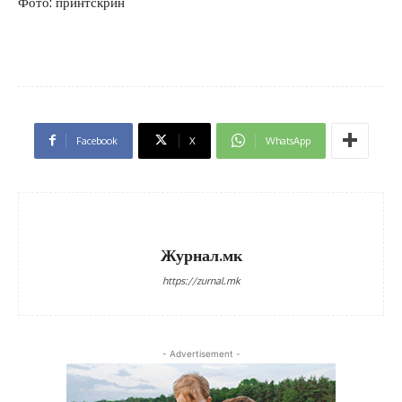
Фото: принтскрин
Facebook
X
WhatsApp
Журнал.мк
https://zurnal.mk
- Advertisement -