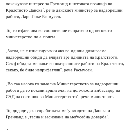
покажуваат интерес за Гренланд и неговата позиција во
Кралството Данска“, рече данскиот министер за надворешни
работи, Ларс Локе Расмусен.
Тој го изјави ова во соопштение испратено од неговото
министерство по е-пошта.
„Затоа, не е изненадувачки ако во иднина доживееме
надворешни обиди да влијаат врз иднината на Кралството.
Секој обид за мешање во внатрешните работи на Кралството,
секако, ќе биде неприфатлив“, рече Расмусен.
„Во таа насока го замолив Министерството за надворешни
работи да го покани вршителот на должноста амбасадор на
САД на состанок во Министерството“, рече министерот.
Тој додаде дека соработката меѓу владите на Данска и
Гренланд е „тесна и заснована на меѓусебна доверба“.