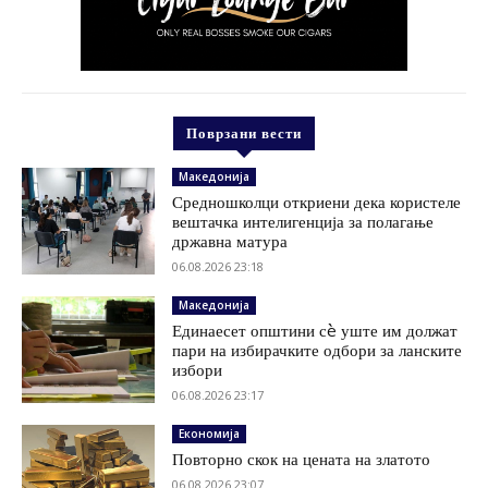
Поврзани вести
Македонија
Средношколци откриени дека користеле
вештачка интелигенција за полагање
државна матура
06.08.2026 23:18
Македонија
Единаесет општини сè уште им должат
пари на избирачките одбори за ланските
избори
06.08.2026 23:17
Економија
Повторно скок на цената на златото
06.08.2026 23:07