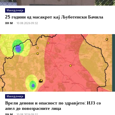
Македонија
25 години од масакрот кај Љуботенски Бачила
XH M
-
10.08.2026 09:32
Македонија
Врели денови и опасност по здравјето: ИЈЗ со
апел до повозрасните лица
XH M
-
10.08.2026 09:31