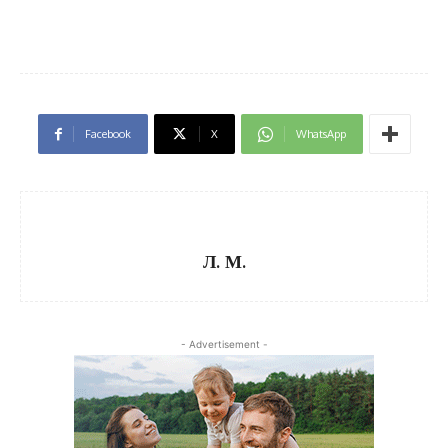
Facebook
X
WhatsApp
Л. М.
- Advertisement -