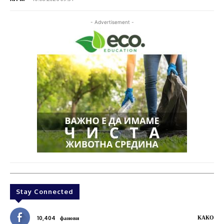
- Advertisement -
Stay Connected
КАКО
10,404
фанови