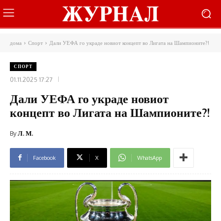
дома
Спорт
Дали УЕФА го украде новиот концепт во Лигата на Шампионите?!
СПОРТ
01.11.2025 17:27
Дали УЕФА го украде новиот
концепт во Лигата на Шампионите?!
By
Л. М.
Facebook
X
WhatsApp