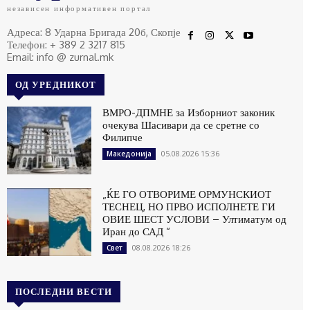
независен информативен портал
Адреса: 8 Ударна Бригада 20б, Скопје
Телефон: + 389 2 3217 815
Email: info @ zurnal.mk
ОД УРЕДНИКОТ
ВМРО-ДПМНЕ за Изборниот законик
очекува Шасивари да се сретне со
Филипче
05.08.2026 15:36
Македонија
„ЌЕ ГО ОТВОРИМЕ ОРМУНСКИОТ
ТЕСНЕЦ, НО ПРВО ИСПОЛНЕТЕ ГИ
ОВИЕ ШЕСТ УСЛОВИ – Ултиматум од
Иран до САД “
08.08.2026 18:26
Свет
ПОСЛЕДНИ ВЕСТИ