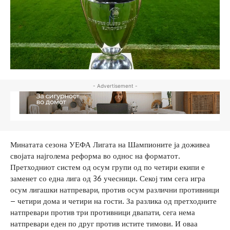
- Advertisement -
Минатата сезона УЕФА Лигата на Шампионите ја доживеа
својата најголема реформа во однос на форматот.
Претходниот систем од осум групи од по четири екипи е
заменет со една лига од 36 учесници. Секој тим сега игра
осум лигашки натпревари, против осум различни противници
– четири дома и четири на гости. За разлика од претходните
натпревари против три противници двапати, сега нема
натпревари еден по друг против истите тимови. И оваа