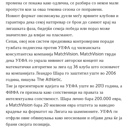
промена се покажа како одлична, се разбира со некои мали
пропусти кои за оваа тековна сезона се поправени.
Новиот формат овозможува дуели меѓу врвните клубови и
гарантира дека секој натпревар се брои до самиот крај на
лигашката фаза, бидејќи секоја победа или пораз може
значително да влијае на пласманот.
Сепак, овој нов систем предизвика контроверзии поради
тужбата поднесена против УЕФА од чилеанската
консултантска компанија MatchVision. MatchVision тврди
дека УЕФА го украла нивниот авторски концепт на
математички алгоритми за лига од 36 клуба што основачот
на компанијата Леандро Шара го заштитил уште во 2006
година, пишува The Athletic.
Тие ја презентирале идејата на УЕФА уште во 2013 година, а
ФИФА ги признала како сопственици на правата за
интелектуална сопственост. Шара лично бара 200.000 евра,
а MatchVision бара 20 милиони евра отштета за наводно
крадење на форматот на Лигата на шампионите. УЕФА ги
отфрли овие обвинувања како неосновани и објави дека ќе ја
брани својата позиција.