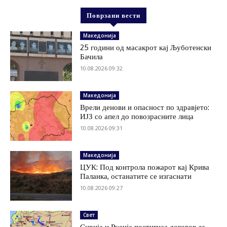
Поврзани вести
Македонија
25 години од масакрот кај Љуботенски
Бачила
10.08.2026 09:32
Македонија
Врели денови и опасност по здравјето:
ИЈЗ со апел до повозрасните лица
10.08.2026 09:31
Македонија
ЦУК: Под контрола пожарот кај Крива
Паланка, останатите се изгаснати
10.08.2026 09:27
Свет
Сирија и Русија постигнаа договор за