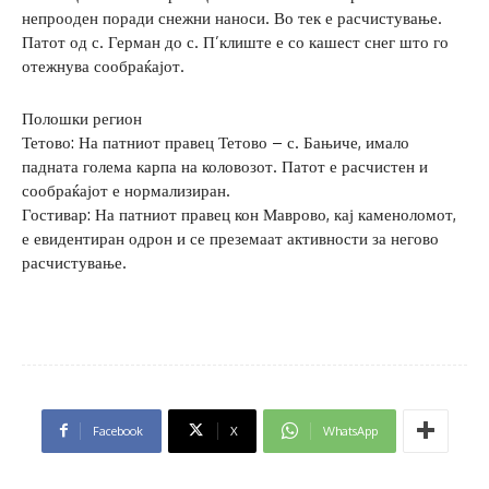
непрооден поради снежни наноси. Во тек е расчистување.
Патот од с. Герман до с. П’клиште е со кашест снег што го
отежнува сообраќајот.
Полошки регион
Тетово: На патниот правец Тетово – с. Бањиче, имало
падната голема карпа на коловозот. Патот е расчистен и
сообраќајот е нормализиран.
Гостивар: На патниот правец кон Маврово, кај каменоломот,
е евидентиран одрон и се преземаат активности за негово
расчистување.
Facebook
X
WhatsApp