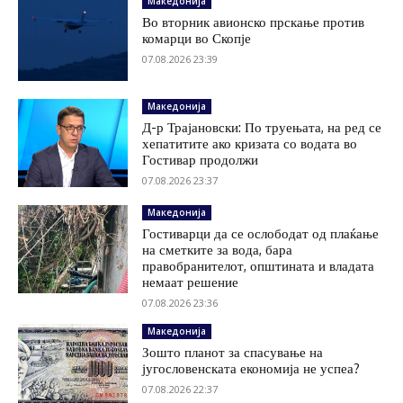
Македонија
Во вторник авионско прскање против
комарци во Скопје
07.08.2026 23:39
Македонија
Д-р Трајановски: По труењата, на ред се
хепатитите ако кризата со водата во
Гостивар продолжи
07.08.2026 23:37
Македонија
Гостиварци да се ослободат од плаќање
на сметките за вода, бара
правобранителот, општината и владата
немаат решение
07.08.2026 23:36
Македонија
Зошто планот за спасување на
југословенската економија не успеа?
07.08.2026 22:37