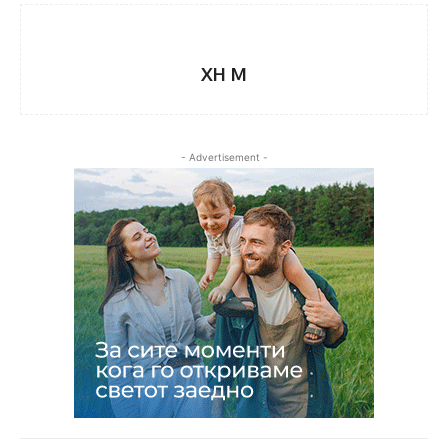
XH M
- Advertisement -