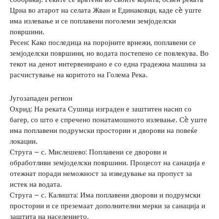
Црна во атарот на селата Жван и Единаковци, каде сè уште
има излевање и се поплавени поголеми земјоделски
површини.
Ресен: Како последица на поројните врнежи, поплавени се
земјоделски површини, но водата постепено се повлекува. Во
текот на денот интервенирано е со една градежна машина за
расчистување на коритото на Голема Река.
Југозападен регион
Охрид: На реката Сушица изграден е заштитен насип со
багер, со што е спречено понатамошното излевање. Сè уште
има поплавени подрумски простории и дворови на повеќе
локации.
Струга – с. Мислешево: Поплавени се дворови и
обработливи земјоделски површини. Процесот на санација е
отежнат поради неможност за изведување на пропуст за
истек на водата.
Струга – с. Калишта: Има поплавени дворови и подрумски
простории и се преземаат дополнителни мерки за санација и
заштита на населението.