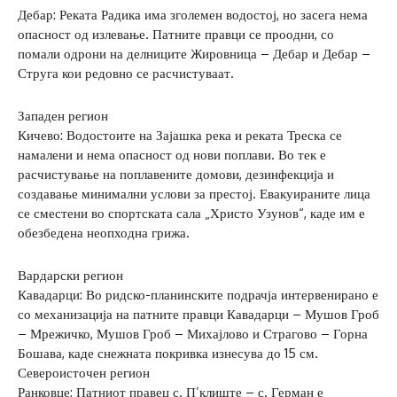
Дебар: Реката Радика има зголемен водостој, но засега нема
опасност од излевање. Патните правци се проодни, со
помали одрони на делниците Жировница – Дебар и Дебар –
Струга кои редовно се расчистуваат.
Западен регион
Кичево: Водостоите на Зајашка река и реката Треска се
намалени и нема опасност од нови поплави. Во тек е
расчистување на поплавените домови, дезинфекција и
создавање минимални услови за престој. Евакуираните лица
се сместени во спортската сала „Христо Узунов“, каде им е
обезбедена неопходна грижа.
Вардарски регион
Кавадарци: Во ридско-планинските подрачја интервенирано е
со механизација на патните правци Кавадарци – Мушов Гроб
– Мрежичко, Мушов Гроб – Михајлово и Страгово – Горна
Бошава, каде снежната покривка изнесува до 15 см.
Североисточен регион
Ранковце: Патниот правец с. П’клиште – с. Герман е