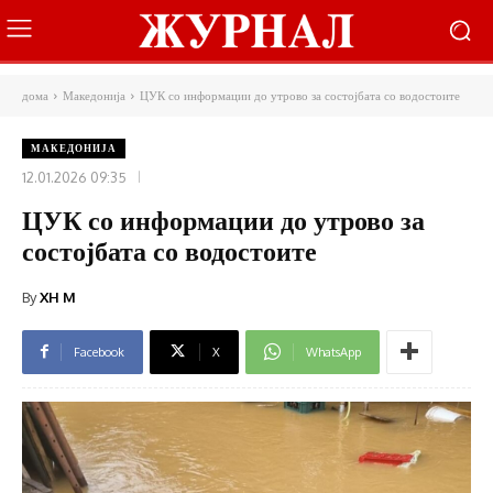
дома
Македонија
ЦУК со информации до утрово за состојбата со водостоите
МАКЕДОНИЈА
12.01.2026 09:35
ЦУК со информации до утрово за
состојбата со водостоите
By
XH M
Facebook
X
WhatsApp