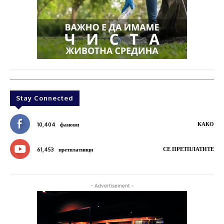
Stay Connected
КАКО
10,404
фанови
СЕ ПРЕТПЛАТИТЕ
61,453
претплатници
- Advertisement -