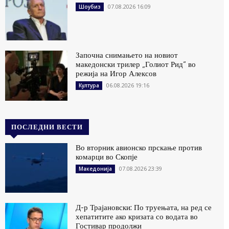
07.08.2026 16:09
Шоубиз
Започна снимањето на новиот
македонски трилер „Голиот Рид“ во
режија на Игор Алексов
06.08.2026 19:16
Култура
ПОСЛЕДНИ ВЕСТИ
Во вторник авионско прскање против
комарци во Скопје
07.08.2026 23:39
Македонија
Д-р Трајановски: По труењата, на ред се
хепатитите ако кризата со водата во
Гостивар продолжи