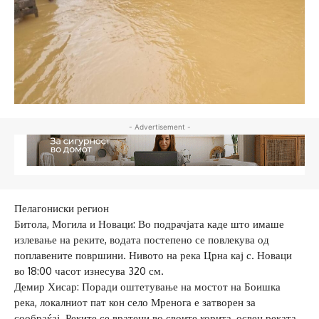
- Advertisement -
Пелагониски регион
Битола, Могила и Новаци: Во подрачјата каде што имаше
излевање на реките, водата постепено се повлекува од
поплавените површини. Нивото на река Црна кај с. Новаци
во 18:00 часот изнесува 320 см.
Демир Хисар: Поради оштетување на мостот на Боишка
река, локалниот пат кон село Мренога е затворен за
сообраќај. Реките се вратени во своите корита, освен реката