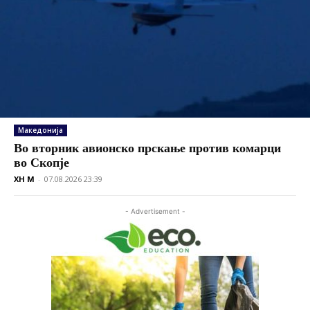
Македонија
Во вторник авионско прскање против комарци
во Скопје
XH M
-
07.08.2026 23:39
- Advertisement -