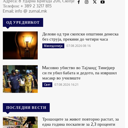
Адреса: 8 Ударна Бригада 20б, Скопје
Телефон: + 389 2 3217 815
Email: info @ zurnal.mk
ОД УРЕДНИКОТ
Делови од три скопски општини денеска
без струја, прекини до четири часа
07.08.2026 08:16
Македонија
Mасовно убиство во Тајланд; Тинејџер
си ги убил бабата и дедото, па извршил
масакр во училиште
07.08.2026 16:21
Свет
ПОСЛЕДНИ ВЕСТИ
Трошоците за живот повторно растат, за
една година поскапеле за 2,3 проценти