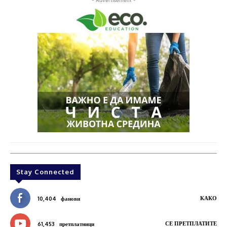
Stay Connected
КАКО
10,404
фанови
СЕ ПРЕТПЛАТИТЕ
61,453
претплатници