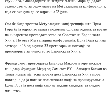
случи ова, амбасадорите на земјите-членки мора да дадат
зелено светло за одржување на Меѓувладината конференција,
која се очекува да се одржи на 12 јуни.
Ова ќе биде третата Меѓувладина конференција што Црна
Гора ќе ја одржи во првата половина од оваа година, за време
на кипарското претседателство со Советот на Европската
Унија. По оваа Меѓувладина конференција, Црна Гора ќе има
затворено 16 од вкупно 33 преговарачки поглавја во
преговорите за членство во Европската Унија.
Францускиот претседател Емануел Макрон и германскиот
канцелар Фридрих Мерц од Самитот ЕУ – Западен Балкан во
Тиват испратија јасна порака дека Европската Унија мора
повторно да ја покаже политичката волја за проширување, а
Црна Гора ја поставија како највидлив кандидат за следно
членство.