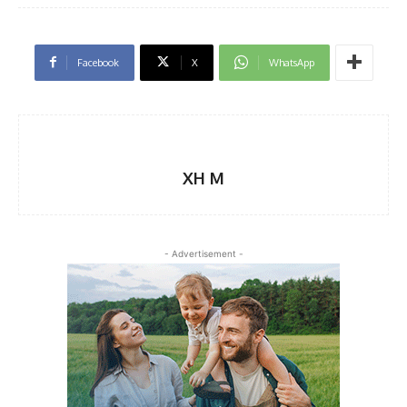
Facebook
X
WhatsApp
XH M
- Advertisement -