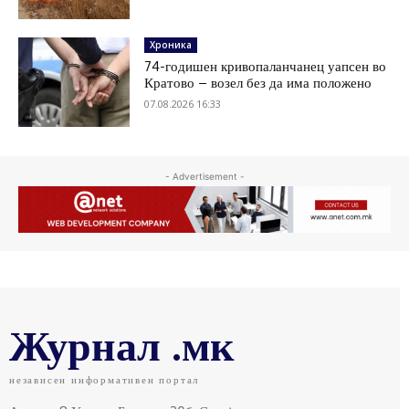
Хроника
74-годишен кривопаланчанец уапсен во
Кратово – возел без да има положено
07.08.2026 16:33
- Advertisement -
Журнал .мк
независен информативен портал