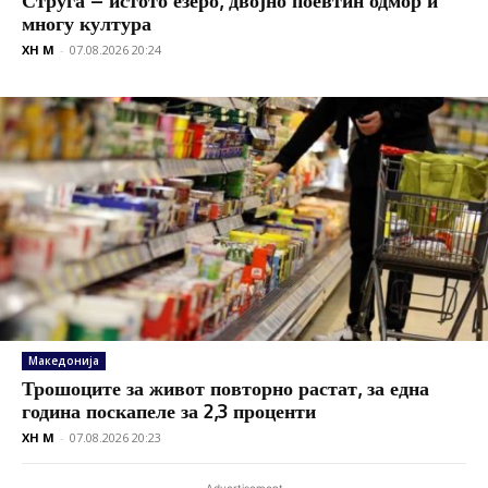
многу култура
XH M
-
07.08.2026 20:24
Македонија
Трошоците за живот повторно растат, за една
година поскапеле за 2,3 проценти
XH M
-
07.08.2026 20:23
- Advertisement -