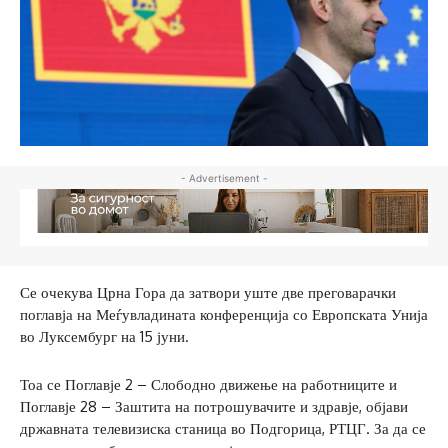
- Advertisement -
Се очекува Црна Гора да затвори уште две преговарачки
поглавја на Меѓувладината конференција со Европската Унија
во Луксембург на 15 јуни.
Тоа се Поглавје 2 – Слободно движење на работниците и
Поглавје 28 – Заштита на потрошувачите и здравје, објави
државната телевизиска станица во Подгорица, РТЦГ. За да се