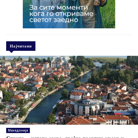
Најчитани
Македонија
Струга – истото езеро, двојно поевтин одмор и