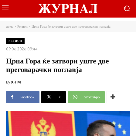
дома
Регион
Црна Гора ќе затвори уште две преговарачки поглавја
РЕГИОН
09.06.2026 09:44
Црна Гора ќе затвори уште две
преговарачки поглавја
By
XH M
Facebook
X
WhatsApp