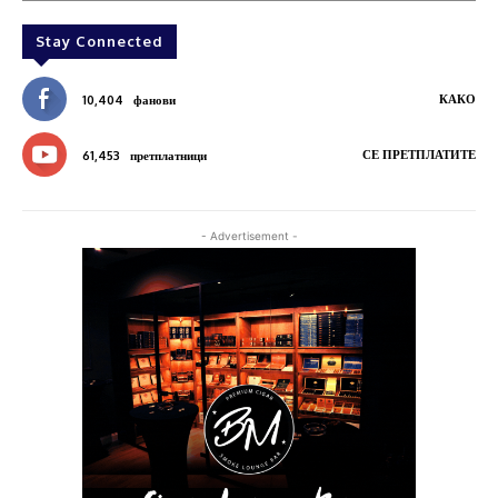
Stay Connected
КАКО
10,404
фанови
СЕ ПРЕТПЛАТИТЕ
61,453
претплатници
- Advertisement -