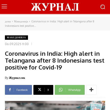
дома
Македонија
Coronavirus in India: High alert in Telangana after 8
Indonesians test positive...
МАКЕДОНИЈА
06.09.2025 11:00
Coronavirus in India: High alert in
Telangana after 8 Indonesians test
positive for Covid-19
By
Журнал.мк
Facebook
X
WhatsApp