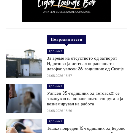
Поврзани вести
Хроника
За време на отсуството од затворот
Идризово ја истепал поранешната
девојка: уапсен 26-годишник од Скопје
06.08.2026 15:57
Хроника
Уапсен 35-годишник од Тетовскo: се
заканувал на поранешната сопруга и ја
вознемирувал на работа
06.08.2026 15:56
Хроника
Тешко повреден 16-годишник од Берово