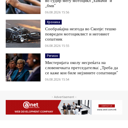
во судир меѓу мотоцикл „хамачи“ и
„бмв“
06.08.2026 15:56
Хроника
Сообраќајна незгода во Скопје: тешко
повреден мотоциклист и неговиот
сопатник
06.08.2026 15:55
Регион
Мистеријата околу несреќата на
словенечката претседателка: „Треба да
се каже кои биле нејзините сопатници“
06.08.2026 15:54
- Advertisement -