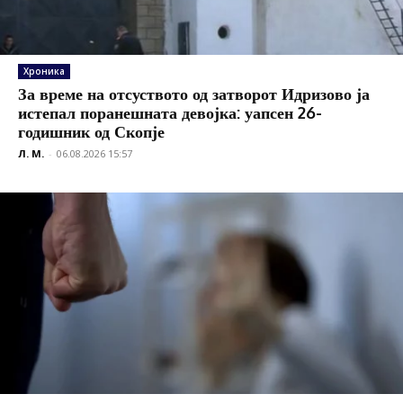
Хроника
За време на отсуството од затворот Идризово ја
истепал поранешната девојка: уапсен 26-
годишник од Скопје
Л. М.
-
06.08.2026 15:57