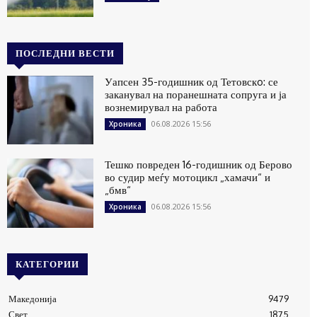
ПОСЛЕДНИ ВЕСТИ
Уапсен 35-годишник од Тетовскo: се
заканувал на поранешната сопруга и ја
вознемирувал на работа
06.08.2026 15:56
Хроника
Тешко повреден 16-годишник од Берово
во судир меѓу мотоцикл „хамачи“ и
„бмв“
06.08.2026 15:56
Хроника
КАТЕГОРИИ
Македонија
9479
Свет
1875