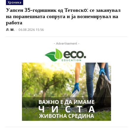
Хроника
Уапсен 35-годишник од Тетовскo: се заканувал
на поранешната сопруга и ја вознемирувал на
работа
Л. М.
-
06.08.2026 15:56
- Advertisement -