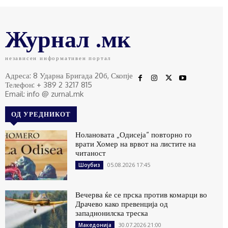
Журнал .мк
независен информативен портал
Адреса: 8 Ударна Бригада 20б, Скопје
Телефон: + 389 2 3217 815
Email: info @ zurnal.mk
ОД УРЕДНИКОТ
Нолановата „Одисеја“ повторно го
врати Хомер на врвот на листите на
читаност
05.08.2026 17:45
Шоубиз
Вечерва ќе се прска против комарци во
Драчево како превенција од
западнонилска треска
30.07.2026 21:00
Македонија