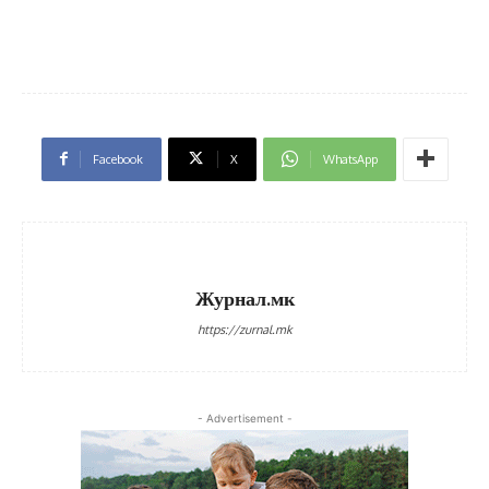
Facebook
X
WhatsApp
Журнал.мк
https://zurnal.mk
- Advertisement -