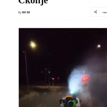
By
XH M
спо