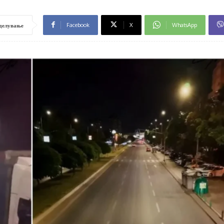
Facebook
X
WhatsApp
делување