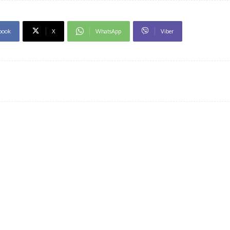
book
X
WhatsApp
Viber