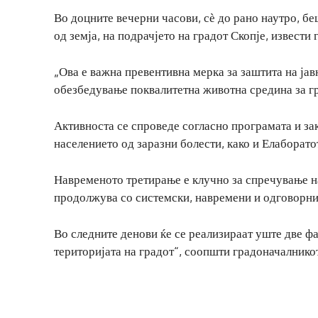
Во доцните вечерни часови, сѐ до рано наутро, бе
од земја, на подрачјето на градот Скопје, извест
„Ова е важна превентивна мерка за заштита на ја
обезбедување поквалитетна животна средина за гр
Активноста се спроведе согласно програмата и за
населението од заразни болести, како и Елаборатот
Навременото третирање е клучно за спречување на
продолжува со системски, навремени и одговорни 
Во следните денови ќе се реализираат уште две фа
територијата на градот“, соопшти градоначалнико