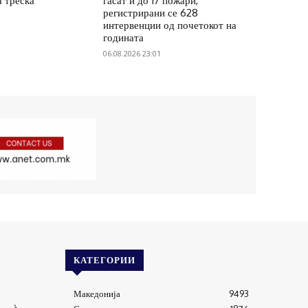
а треска
гасат и до 17 пожари,
регистрирани се 628
интервенции од почетокот на
годината
06.08.2026 23:01
КАТЕГОРИИ
Македонија
9493