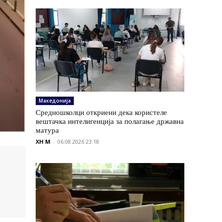
Македонија
Средношколци откриени дека користеле
вештачка интелигенција за полагање државна
матура
XH M
-
06.08.2026 23:18