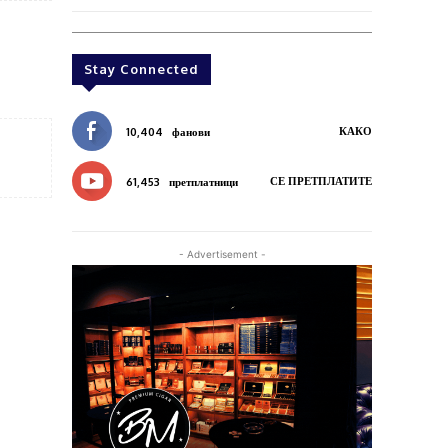
Stay Connected
КАКО
10,404
фанови
СЕ ПРЕТПЛАТИТЕ
61,453
претплатници
- Advertisement -