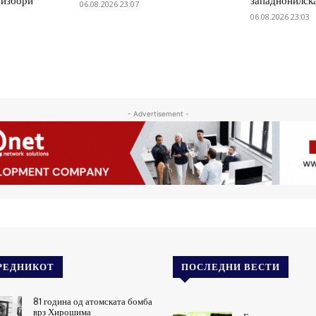
 избори
западнонилск
06.08.2026 23:07
06.08.2026 23:03
- Advertisement -
РЕДНИКОТ
ПОСЛЕДНИ ВЕСТИ
81 година од атомската бомба
врз Хирошима