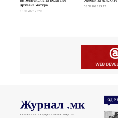
интелигенција за полагање
одбори за ланските
државна матура
06.08.2026 23:17
06.08.2026 23:18
Журнал .мк
ОД У
независен информативен портал