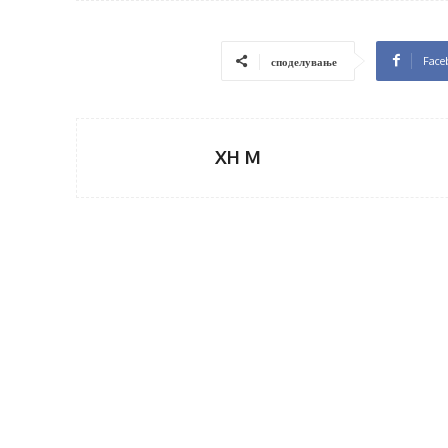
Face
споделување
XH M