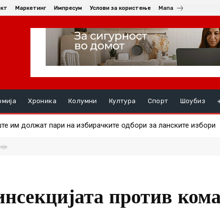
акт
Маркетинг
Импресум
Услови за користење
Мапа
омија
Хроника
Колумни
Култура
Спорт
Шоубиз
 им должат пари на избирачките одбори за ланските избори
а на златото
пје
зинсекцијата против ком