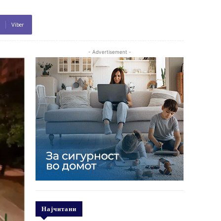
Viber
- Advertisement -
Најчитани