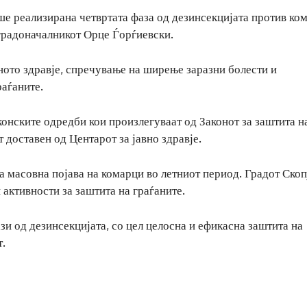
ше реализирана четвртата фаза од дезинсекцијата против ко
и градоначалникот Орце Ѓорѓиевски.
вното здравје, спречување на ширење заразни болести и
аѓаните.
конските одредби кои произлегуваат од Законот за заштита н
 доставен од Центарот за јавно здравје.
 масовна појава на комарци во летниот период. Градот Скоп
активности за заштита на граѓаните.
зи од дезинсекцијата, со цел целосна и ефикасна заштита на
т.