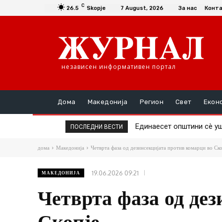
C
26.5
Skopje
7 August, 2026
За нас
Конт
независен информативен портал
Дома
Македонија
Регион
Свет
Екон
Единаесет општини сè уште
Повторно скок на ценат
ПОСЛЕДНИ ВЕСТИ
дома
Македонија
Четврта фаза од дезинсекцијата против комарци во Ско
19.06.2026 09:21
МАКЕДОНИЈА
Четврта фаза од де
Скопје