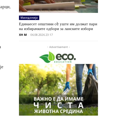
марци,
Македонија
Единаесет општини сè уште им должат пари
на избирачките одбори за ланските избори
XH M
-
06.08.2026 23:17
а
- Advertisement -
је