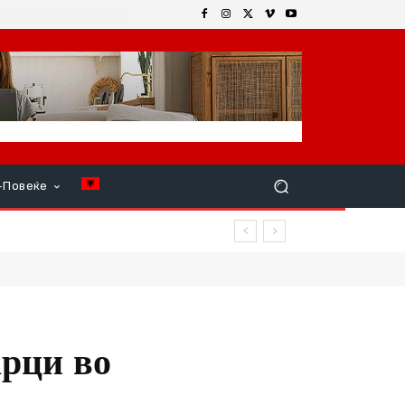
+Повеќе
арци во