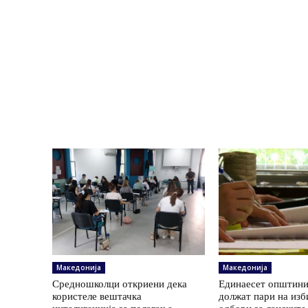
Македонија
Македонија
Средношколци откриени дека
Единаесет општини
користеле вештачка
должат пари на изб