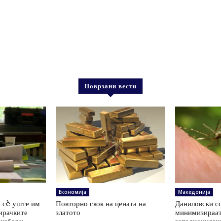
Поврзани вести
Економија
Македонија
 сè уште им
Повторно скок на цената на
Даниловски со
ирачките
златото
минимизираат